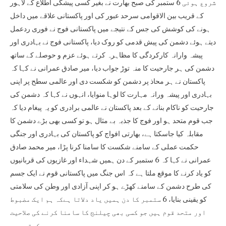
شروع ہوئی 6 ستمبر کی صبح بھارت نے بغیر کسی پیشگی اطلاع کے لاہور
کے قریب بین الاقوامی سرحد عبور کی اور پاکستانی علاقے میں داخل
ہونے کی کوشش کی جس کے نتیجے میں پاکستانی فوج نے فوری ردعمل
دیتے ہوئے دشمن کی پیش قدمی کو روک دیا، پاکستانی فوج نے بہادری اور
پیشہ وارانہ کارکردگی کا مظاہرہ کرتے ہوئے عزم و حوصلے کے ساتھ
دشمن کی ہر جارحیت کا منہ توڑ جواب دیا، میر صادق عمرانی نے کہا کہ
پاکستان نے ہر محاذ پر دشمن کو شکست دی اور عالمی سطح پر اپنی
بہادری اور پیشہ ورانہ مہارت کا لوہا منوایا، انہوں نے کہا کہ دشمن کی
جارحیت کو ناکام بنانے کے بعد پاکستان نے عالمی برادری کو یہ پیغام دیا کہ
جب قوم متحد ہو اور فوج کا جذبہ بے مثال ہو تو کسی بھی بڑے دشمن کا
مقابلہ کیا جاسکتا ہے، بھارتی افواج کو پاکستان کی بہادری اور جنگی
حکمت عملی کے سامنے شکست کا سامنا کرنا پڑا، میر محمد صادق
عمرانی نے کہا کہ 6 ستمبر کے دن ہمیں شہداء اور غازیوں کی قربانیوں
کو یاد کرنے کا موقع ملتا ہے کہ اس جنگ میں پاکستانی قوم نے ایک جسم
کی طرح دشمن کے سامنے کھڑے ہو کر اپنی آزادی اور وطن کی سلامتی
کو یقینی بنایا، 6 ستمبر کا دن ہمیں یاد دلاتا ہےکہ ہم ایک مضبوط
اور متحد قوم ہیں جو کسی بھی چیلنج کا سامنا کرنے کی صلاحیت
رکھتی ہے۔