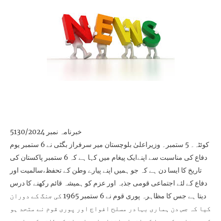
خبرنامہ نمبر 5130/2024
کوئٹہ۔ 5 ستمبر۔ وزیراعلیٰ بلوچستان میر سرفراز بگٹی نے 6 ستمبر یوم
دفاع کی مناسبت سے اپنےایک پیغام میں کہا ہے کہ 6 ستمبر پاکستان کی
تاریخ کا ایسا دن ہے کہ جو ہمیں اپنے پیارے وطن کے تحفظ،سالمیت اور
دفاع کے لئے اجتماعی قومی جذبہ اور عزم کو ہمیشہ قائم رکھنے کا درس
دیتا ہے جس کا مظاہرہ پوری قوم نے 6 ستمبر 1965 کی جنگ کے دوران
کیا کہ جس دن ہماری بہادر مسلح افواج اور پوری قوم نے متحد ہو