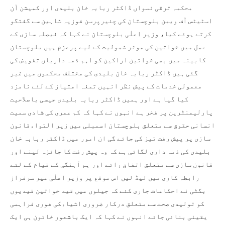
محکمہ ترقی نسواں ڈاکٹر ربابہ خان بلیدی اور کمیشن آن
اسٹیٹس آف ویمن بلوچستان کی چئیرپرسن فوزیہ شاہین سے گفتگو
کرتے ہوئے کیا، وزیر اعلٰی بلوچستان نے کہا کہ فیصلہ سازی کے
عمل میں خواتین کی موثر شمولیت کے لیے پرعزم ہیں بلوچستان
کابینہ میں بھی خواتین اراکین کو اہم ذمہ داریاں تفویض کی
گئی ہیں ڈاکٹر ربابہ خان بلیدی کی مختلف محکموں میں غیر
معمولی خدمات کے پیش نظر انہیں تمغہ امتیاز کے لئے نامزد
کیا گیا ہے اور ہمیں ڈاکٹر ربابہ بلیدی جیسی باصلاحیت
پارلیمنٹرین پر فخر ہے انہوں نے کہا کہ کم عمری کی شادی سمیت
انسانی حقوق سے متعلق بلوچستان اسمبلی میں زیر التواءقانون
سازی پر پیش رفت تیز کی جائے گی ان امور میں ڈاکٹر ربابہ خان
بلیدی کی ذمہ داری لگائی ہے کہ وہ پیش رفت کا جائزہ لینے اور
قانون سازی سے متعلق اتفاق رائے اور ہم آہنگی کے قیام کے لئے
رابطہ کاری میں لیڈ لیں اس موقع پر وزیر اعلٰی میر سرفراز
بگٹی نے احکامات جاری کئے کہ جیلوں میں قید خواتین قیدیوں
کو تولیدی صحت سے متعلق درکار ضروری اشیاءکی فوری فراہمی
یقینی بنائی جائے انہوں نے کہا کہ ایک باشعور خاتون ہی ایک