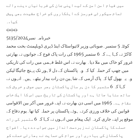
میں قیام امن امن کے لیے اپنی جان کی قربانیاں دینے والے
تمام سیکورٹی فورسز کے اہلکاروں کو خراج عقیدت بھی پیش
کیا.۔
﴾﴿﴾﴿﴾﴿
خبرنامہ نمبر5135/2024
کوئٹہ5 ستمبر۔صوبائی وزیر لائیواسٹاک اینڈ ڈیری ڈویلپمنٹ بخت محمد
کاکڑ نے کہا ہے کہ 6 ستمبر 1965 کی رات پاک فوج کے جوانوں نے بھارتی
غرور کو خاک میں ملا دیا۔ بھارت نے اس غلط فہمی میں رات کی تاریکی
میں چھپ کر حملہ کیا کہ وہ پاکستان کے دل لاہور تک پہنچ جائیگا لیکن
وہ یہ بھول گیا کہ پاک آرمی کے شاہین دن رات بیدار بیٹھے ہیں۔ انہوں نے
کہا کہ 6 ستمبر کا دن ہر سال پاکستان بھر میں جوش و خروش کے
ساتھ منایا جاتا ہے اور پاکستان کی تاریخ میں اس کا ایک خاص
مقام ہے۔ 1965 میں اسی دن بھارت نے اپنے غرور میں آکر بین الاقوامی
قوانین کی خلاف ورزی کرتے ہوئے پاکستان پر حملہ کیا تھا۔یوم دفاع کے
موقع پر اپنے جاری کردہ ایک پیغام میں انہوں نے کہا کہ 6 ستمبر کی رات
حملے کا پاکستان نے زبردست انداز میں جواب دے دیا۔ افواج
پاکستان کی بہادری اور عوام کی حمایت نے بھارتی حملے کو