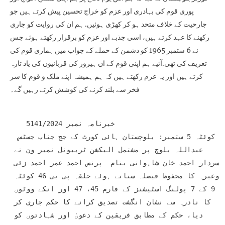
پوری قوم کی بہادری اور عزم کو خراج تحسین پیش کرتے ہیں جو
جارحیت کے خلاف متحد ہو کر کھڑی ہوئیں. ہم ان کی روایت کو جاری
رکھنے کا عہد کرتے ہیں، اسی جذبے اور عزم کو برقرار رکھتے ہوئے جس
نے 6 ستمبر 1965 کو دشمن کے حملے کے جواب میں ہماری قوم کی
تعریف کی تھی.آئیے ہم اپنی قوم کے ان ہیروز کی قربانیوں کی یاد تازہ
کرتے ہیں اور یہ عزم رکھتے ہیں کہ ہم ہمیشہ اپنے ملک و قوم کا سر
فخر سے بلند کرنے کی کوشش کرتے رہیں گے۔
    خبرنامہ نمبر 5141/2024

 کوئٹہ 5 ستمبر: بلوچستان ہائی کورٹ کے جج جناب جسٹس 
عبداللہ بلوچ پر مشتمل الیکشن ٹریبونل نمبر ون نے 
سردار احمد خان شاہوانی بنام  پرنس احمد عمر احمد زئی 
وغیرہ کا محفوظ فیصلہ سناتے ہوئے حلقہ پی بی 46 کوئٹہ 
9 کے 7 پولنگ اسٹیشنز کے فارم 45، 47 اور انکے ووٹوں 
کا نادرہ سے نشان انگشت تصدیق کرانے کا حکم جاری کر 
دیا، حکم کے مطابق فریقین کے دعویٰ اور شہادتوں کو 