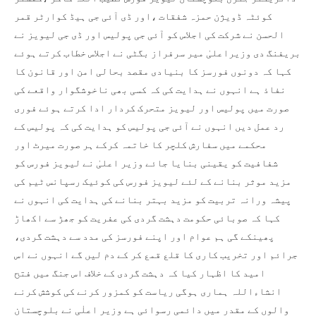
کوئٹہ ڈویژن حمزہ شفقات ،اور ڈی آئی جی ہیڈ کوارٹر قمر
الحسن نے شرکت کی اجلاس کو آئی جی پولیس اور ڈی جی لیویز نے
بریفنگ دی وزیراعلیٰ میر سرفراز بگٹی نے اجلاس خطاب کرتے ہوئے
کہا کہ دونوں فورسز کا بنیادی مقصد بحالی امن اور قانون کا
نفاذ ہے انہوں نے ہدایت کی کہ کسی بھی ناخوشگوار واقعے کی
صورت میں پولیس اور لیویز متحرک کردار ادا کرتے ہوئے فوری
رد عمل دیں انہوں نے آئی جی پولیس کو ہدایت کی کہ پولیس کے
محکمے میں سفارش کلچر کا خاتمہ کرکے ہر صورت میرٹ اور
شفافیت کو یقینی بنایا جائے وزیر اعلیٰ نے لیویز فورس کو
مزید موثر بنانے کے لئے لیویز فورس کی کوئیک رسپانس ٹیم کی
پیشہ ورانہ تربیت کو مزید بہتر بنانے کی ہدایت کی انہوں نے
کہا کہ صوبائی حکومت دہشت گردی کی عفریت کو جھڑ سے اکھاڑ
پھینکے گی ہم عوام اور اپنے فورسز کی مدد سے دہشت گردی،
جرائم اور تخریب کاری کا قلع قمع کر کے دم لیں گے انہوں نے اس
امید کا اظہار کیا کہ دہشت گردی کے خلاف اس جنگ میں فتح
انشاءاللہ ہماری ہوگی ریاست کو کمزور کرنے کی کوشش کرنے
والوں کے مقدر میں دائمی رسوائی ہے وزیر اعلٰی نے بلوچستان