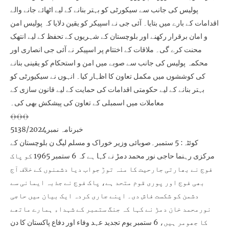
پولیس کی جانب سے سیکورٹی کو بہتر بنانے کے لیے اٹھائے جانے والے
اقدامات کے بارے میں بتایا۔ آئی جی نے اسپیکر کو یقین دلایا کہ پولیس امن
و امان برقرار رکھنے اور بلوچستان کے شہریوں کے تحفظ کے لیے انتھک
محنت کرے گی۔ ملاقات کے اختتام پر اسپیکر نے آئی جی انصاری اور
محکمہ پولیس کی جانب سے صوبے میں امن و استحکام کو یقینی بنانے
کی کوششوں میں مکمل تعاون کا اظہار کیا۔ انہوں نے سیکیورٹی کو
بہتر بنانے کے لیے حکومتی اقدامات کی حمایت کے لیے قانون سازی کے
معاملات میں اسمبلی کے تعاون کی پیشکش بھی کی۔
﴾﴿﴾﴿﴾﴿
خبرنامہ نمبر5138/2024
کوئٹہ: 5 ستمبر۔صوبائی وزیر خوراک و مسلم لیگ ن بلوچستان کے
مرکزی رہنما حاجی نور محمد دمڑ نے کہا ہے کہ 6 ستمبر 1965 کو پاک
فوج نے بھارتی جارحیت کا منہ توڑ جواب دیا دشمنوں کے خلاف آج
بھی فوج اور پوری قوم متحد ہے، پاک فوج نے جذبہ ایمانی سے
دشمن کو شکست فاش دی۔ اپنے جاری کردہ ایک بیان میں حاجی
نورمحمد خان دمڑ نے کہا کہ جنگ ستمبر کے شہداء ہمارے ماتھے
کا جھومر ہیں، 6 ستمبر یوم تجدید عہد وفاء اور دفاع پاکستان کا دن