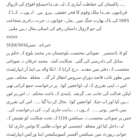
ہے، پاکستان کی حفاظت آبیاری کے لیے شہداءمسلح افواج کی لازوال
قربانیوں ،شہدا ملک وقوم کا فخر حقیقی ہیرو ہیں۔ انہوں نے کہا کہ
1965 کی پاک بھارت جنگ میں ہمارے جوانوں نے جرت بہادری شجاعت
کی جو لازوال داستان رقم کی اسکی مثال نہیں ملتی۔
﴾﴿﴾﴿﴾﴿
خبرنامہ نمبر5139/2024
کو ئٹہ5ستمبر ۔ صوبائی محتسب بلوچستان نذر محمد بلوچ کے حکم پر
سائل کی دادرسی کی گئی۔ شکایت کنندہ محمد عرفان نے صوبائی
محتسب کے دفتر میں مقدمہ درج کرایا کہ انکا والد بی اینڈ آر ڈیپارٹمنٹ
میں بطور نائب قاصد دورانِ سروس انتقال کر گئے۔ متعلقہ محکمے میں
اس نے اپنی تقرری کے لیے لواحقین کوٹہ پر درخواست جمع کرائی تھی
لیکن عدالت کی جانب سے گزشتہ پابندی کے باعث محکمہ نے اس پر غور
نہیں کیا اور اب جبکہ لواحقین کوٹہ بحال کر دیا گیا ہے۔ اس کی تقرری
میں تاخیر ہوئی ہے۔ انہوں نے ہدایت جاری کرنے کی درخواست کی۔
جس پر صوبائی محتسب نے سیکشن 9(1) کے تحت شکایت کو تفتیش کے
لیے داخل کیا اور متعلقہ ایجنسی کو جواب طلبی کا نوٹس جاری کیا۔
جوابی رپورٹ میں سیکشن آفیسر کمیونیکیشن اینڈ ورکس ڈیپارٹمنٹ