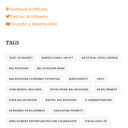
Facebook
100K
Fans
Twitter
0
Followers
Youtube
3.3K
Subscriber
TAGS
2025-26 BUDGET
AGRICULTURAL UPLIFT
ARTIFICIAL INTELLIGENCE
BALOCHISTAN
BALOCHISTAN BANK
BALOCHISTAN ECONOMIC POTENTIAL
BIODIVERSITY
CEPC
CONFIDENCE-BUILDING
DEVELOPING BALOCHISTAN
DEVELOPMENT
DGPR BALOCHISTAN
DIGITAL BALOCHISTAN
E-ADMINISTRATION
ECONOMIC DEVELOPMENT
EDUCATION PRIORITY
EMPLOYMENT OPPORTUNITIES FOR YOUNGESTER
FISCAL2025-26