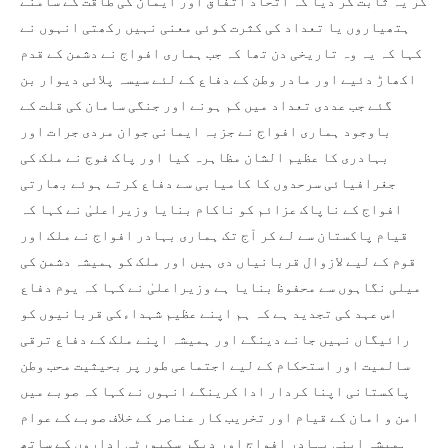
کر یہ ثابت کر دیا کہ اتحاد اتفاق اور ایمان کی طاقت کے سامنے
ہتھیاروں یا تعداد کی کثرت کوئی معنی نہیں رکھتی انہوں نے
کہا کہ یہ وہ تاریخی دن تھا کہ جب ہماری افواج نے دشمن کے قدم
اکھاڑ دئیے اور مادر وطن کے دفاع کے لئے سیسہ پلائی دیوار بن
گئے جب عددی تعداد میں کم ہونے اور جنگی سامان کی قلت کے
باوجود ہماری افواج نے جزبہ ایمانی جوان مردی جرات اور
بہادری کا عظیم الشان مظاہرہ کیا اور پاک فوج نے ملک کی
جغرافیائی سرحدوں کا کامیابی سے دفاع کرتے ہوئے بھارتی
افواج کے ناپاک عزائم کو ناکام بنایا وزیراعلیٰ نے کہا کہ
قیام پاکستان سے لے کر آج تک ہماری بہادر افواج نے ملک اور
قوم کے لیے لازوال قربانیاں دی ہیں اور ملک کو ہمیشہ دشمن کی
میلی نگاہوں سے محفوظ بنایا ہے وزیراعلیٰ نے کہا کہ یوم دفاع
اس عہد کی تجدید ہے کہ ہم اپنے عظیم شہداءکی قربانیوں کو
رائیگاں نہیں جانے دینگے اور ہمیشہ اپنے ملک کے دفاع ترقی
سالمیت اور استحکام کے لیے اجتماعی طور پر بحیثیت محب وطن
پاکستانی اپنا کردار ادا کرینگے انہوں نے کہا کہ صوبے میں
امن و امان کے قیام اور تخریب کار عناصر کے خلاف صوبے کے عوام
ہمیشہ اپنی بہادر افواج اور دیگر سکیورٹی اداروں کے ساتھ