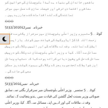
باشعور خاندان کی بنیاد ہے لہذا بلوچستان کی خواتین کو
معاشی و اقتصادی ترقی اور فیصلہ سازی کے عمل میں موثر
نمائندگی کے لئے اقدامات کئے جاررہے ہیں ۔
﴾﴿﴾﴿﴾﴿
خبرنامہ نمبر5132/202041
کوئٹہ۔ 5 ستمبر، وزیر اعلٰی بلوچستان میر سرفراز بگٹی سے قاری
رحمت اللہ کاکڑ ایڈووکیٹ کی قیادت میں کوئٹہ بار ایسوسی
ایشن کے نمائندہ وفد نے ملاقات کی اور انہیں وکلاءکو درپیش
مسائل سے آگاہ کیا ، وزیر اعلٰی بلوچستان نے وکلاءکو درپیش
مسائل کے حل کی یقین دہانی کراتے ہوئے کہا کہ دستیاب وسائل
اور ضوابط کے تحت صوبے بھر کے وکلاءکی بہبود کیلئے ہر ممکن
سعی کی جائے گی ۔
﴾﴿﴾﴿﴾﴿
خبرنامہ نمبر5133/2024
کوئٹہ۔ 5 ستمبر۔ وزیر اعلٰی بلوچستان میر سرفراز بگٹی سے سابق
صوبائی وزیر بسنت لعل گلشن کی قیادت میں ہندو پنچائیت کے نمائندہ
وفد نے ملاقات کی اور انہیں اپنے مسائل سے آگاہ کیا، وزیر اعلٰی