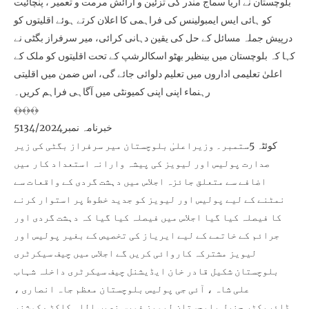
بلوچستان نے آریا سماج مندر کی تزئین و آرائش مرمت و تعمیر ، پنچائیت
کو ہائی ایس ایمبولینس کی فراہمی کا اعلان کرتے ہوئے اقلیتوں کو
درپیش جملہ مسائل کے حل کی یقین دہانی کرائی، میر سرفراز بگٹی نے
کہا کہ بلوچستان میں بینظیر بھٹو اسکالرشپ کے تحت اقلیتوں کو ملک کے
اعلیٰ تعلیمی اداروں میں تعلیم دلوائی جائے گی، اس ضمن میں اقلیتی
رہنماء اپنی اپنی کمیونٹی میں آگاہی فراہم کریں۔
﴾﴿﴾﴿﴾﴿
خبرنامہ نمبر5134/2024
کوئٹہ 5ستمبر۔ وزیراعلیٰ بلوچستان میر سرفراز بگٹی کی زیر
صدارت پولیس اور لیویز کی پیشہ وارانہ استعداد کار میں
اضافے سے متعلق جائزہ اجلاس میں دہشت گردی کے واقعات سے
نمٹنے کے لیے پولیس اور لیویز کو جدید خطوط پر استوار کرنے
کا فیصلہ کیا گیا اجلاس میں فیصلہ کیا گیا کہ دہشت گردی اور
جرائم کے خاتمے کے لیے ایریاز کی تخصیص کے بغیر پولیس اور
لیویز مشترکہ کاروائی کریں گے اجلاس میں چیف سیکرٹری
بلوچستان شکیل قادر خان ایڈیشنل چیف سیکرٹری داخلہ شہاب
علی شاہ ، آئی جی پولیس بلوچستان معظم جاہ انصاری ،
ڈائریکٹر جنرل بلوچستان لیویز فورس نصیب اللہ کاکڑ ،کمشنر