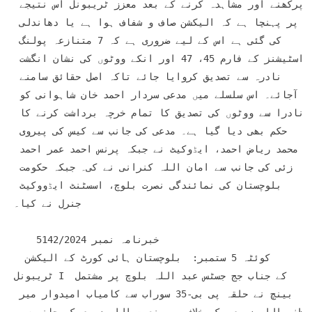
پرکھنے اور مشاہدہ کرنے کے بعد معزز ٹریبونل اس نتیجے 
پر پہنچا ہے کہ الیکشن صاف و شفاف ہوا ہے یا دھاندلی 
کی گئی ہے اس کے لیے ضروری ہے کہ 7 متنازعہ پولنگ 
اسٹیشنز کے فارم 45، 47 اور انکے ووٹوں کی نشان انگشت 
نادرہ سے تصدیق کروایا جائے تاکہ اصل حقائق سامنے 
آجائے۔ اس سلسلے میں مدعی سردار احمد خان شاہوانی کو 
نادرا سے ووٹوں کی تصدیق کا تمام خرچہ برداشت کرنے کا 
حکم بھی دیا گیا ہے۔ مدعی کی جانب سے کیس کی پیروی 
محمد ریاض احمد، ایڈوکیٹ نے جبکہ پرنس احمد عمر احمد 
زئی کی جانب سے امان اللہ کنرانی نے کی۔ جبکہ حکومت 
بلوچستان کی نمائندگی نصرت بلوچ، اسسٹنٹ ایڈووکیٹ 
جنرل نے کیا۔

    خبرنامہ نمبر 5142/2024  

 کوئٹہ 5 ستمبر:  بلوچستان ہائی کورٹ کے الیکشن 
ٹریبونل I کے جناب جج جسٹس عبد اللہ بلوچ پر مشتمل 
بینچ نے حلقہ پی بی-35 سوراب سے کامیاب امیدوار میر 