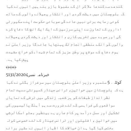
کندھے سے کندھا ملا کر ان کے مضبوط بازو بنے ہیں انہوں نے کہا
کہ بلوچستان میں دہشت گردی اور انتشار پھیلانے والوں کے ساتھ
کوئی رعایت برتی نہیں جائے گی صوبائی حکومت اپنے سکیورٹی
اداروں کے تعاون سے اپنی سرزمین کے ایک ایک انچ کا دفاع کرے
گی اور صوبے میں تخریب کاری ، انتشار اور دہشت گردی پھیلانے
والوں کو انکے منطقی انجام تک پہنچایا جائے گا وزیر اعلیٰ نے
یوم دفاع کے موقع پر وطن عزیز کے تمام شہداءکو خراج عقیدت
پیش کیا ہے۔
﴾﴿﴾﴿﴾﴿
خبرنامہ نمبر5131/20204
کوئٹہ۔ 5 ستمبر، وزیر اعلیٰ بلوچستان میر سرفراز بگٹی نے کہا
ہے کہ بلوچستان میں خواتین، ٹرانس جینڈر کمیونٹی سمیت تمام
نظر انداز طبقات کو ہر شعبہ زندگی میں ترقی کے نمایاں
مواقعوں کی فراہمی کے لئے ضرورت سے ہم آہنگ پالیسیوں کی
تشکیل اور عمل درآمد پر کام جاری ہے بینظیر بھٹو اسکالرشپ
میں خواتین ، اقلیتوں اور ٹرانس جینڈر کے لئے خصوصی کوٹہ
مختص کیا گیا ہے ان خیالات کا اظہار انہوں نے مشیر برائے