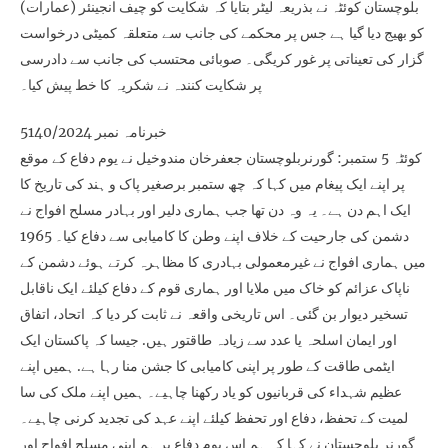
بلوچستان کوئٹہ نے بذریعہ لیٹر بتایا کہ شکایت کو چیف انجینئر (عمارات)
کو بھیج دیا گیا ہے جس پر محکمے کی جانب سے متعلقہ کمیٹی درخواست
گزار کی تعیناتی پر غور کریگی۔ صوبائی محتسب کی جانب سے دادرسی
پر شکایت کنندہ نے شکریہ کا خط پیش کیا۔
خبرنامہ نمبر 5140/2024
کوئٹہ 5 ستمبر: گورنربلوچستان جعفرخان مندوخیل نے یوم دفاع کے موقع
پر اپنے ایک پیغام میں کہا کہ چھ ستمبر برصغیر پاک و ہند کی تاریخ کا
ایک اہم دن ہے۔ یہ وہ دن تھا جب ہماری دلیر اور بہادر مسلح افواج نے
دشمن کی جارحیت کے خلاف اپنے وطن کا کامیابی سے دفاع کیا۔ 1965
میں ہماری افواج نے غیرمعمولی بہادری کا مظاہرہ کرتے ہوئے دشمن کے
ناپاک عزائم کو خاک میں ملایا اور ہماری قوم کے دفاع کیلئے ایک ناقابل
تسخیر دیوار بن گئی۔ اس تاریخی واقعہ نے ثابت کر دیا کہ اتحاد، اتفاق
اور ایمان اسلحہ یا عدد سے زیادہ طاقتور ہیں. جیسا کہ پاکستان ایک
ایٹمی طاقت کے طور پر اپنی کامیابی کا جشن منا رہا ہے. ہمیں اپنے
عظیم شہداء کی قربانیوں کو یاد رکھنا چاہیے۔ ہمیں اپنے ملک کی سا
لمیت کے تحفظ، دفاع اور تحفظ کیلئے اپنے عہد کی تجدید کرنی چاہیے۔
گورنر بلوچستان نے کہا کہ ہم اس یوم دفاع پر ہم اپنی مسلح افواج اور