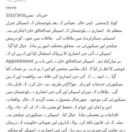
﴾﴿﴾﴿﴾﴿
خبرنامہ نمبر5137/2024
کوئٹہ5ستمبر۔ اپنی حالیہ تعیناتی کے بعد بلوچستان کے انسپکٹر جنرل
معظم جاہ انصاری نے بلوچستان کے اسپیکر عبدالخالق خان اچکزئی سے
اسمبلی سیکرٹریٹ میں ملاقات کی۔ ملاقات میں صوبے کو درپیش
چیلنجز اور سیکیورٹی سے متعلق مختلف امور پر تبادلہ خیال کیا گیا۔
اسپیکر نے آئی جی انصاری کا پرتپاک استقبال کیا اور انہیں ان کے
Appointment پر مبارکباد دی۔ اسپیکر عبدالخالق خان نے اس بات پر
خوشی کا اظہار کیا کہ ایک مقامی شخص کو اس اہم عہدے پر تعینات کیا
گیا ہے، امید ہے کہ آئی جی انصاری کی علاقے سے واقفیت اور انہیں
سیکیورٹی خدشات کو زیادہ مو¿ثر طریقے سے حل کرنے کے قابل بنائے
گی۔ ملاقات کے دوران اسپیکر اور آئی جی انصاری نے بلوچستان میں
سیکیورٹی کی موجودہ صورتحال بشمول دہشت گردی کے حالیہ واقعات،
امن و امان اور عوام کے تحفظ کو یقینی بنانے کے لیے کیے جانے والے
اقدامات پر تفصیلی تبادلہ خیال کیا۔ اسپیکر نے سیکیورٹی چیلنجز سے
نمٹنے کے لیے قانون نافذ کرنے والے اداروں اور صوبائی حکومت کے درمیان
بہتر تعاون کی ضرورت پر زور دیا۔ آئی جی انصاری نے اسپیکر کو محکمہ