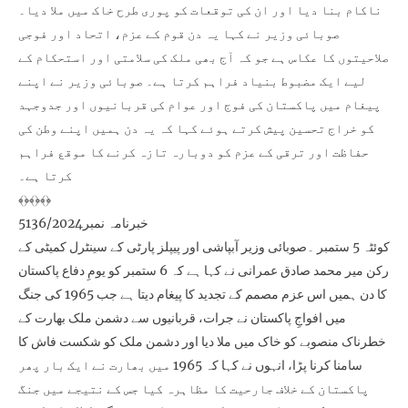
ناکام بنا دیا اور ان کی توقعات کو پوری طرح خاک میں ملا دیا۔
صوبائی وزیر نے کہا یہ دن قوم کے عزم، اتحاد اور فوجی
صلاحیتوں کا عکاس ہے جو کہ آج بھی ملک کی سلامتی اور استحکام کے
لیے ایک مضبوط بنیاد فراہم کرتا ہے۔ صوبائی وزیر نے اپنے
پیغام میں پاکستان کی فوج اور عوام کی قربانیوں اور جدوجہد
کو خراج تحسین پیش کرتے ہوئے کہا کہ یہ دن ہمیں اپنے وطن کی
حفاظت اور ترقی کے عزم کو دوبارہ تازہ کرنے کا موقع فراہم
کرتا ہے۔
﴾﴿﴾﴿﴾﴿
خبرنامہ نمبر5136/2024
کوئٹہ 5 ستمبر ۔صوبائی وزیر آبپاشی اور پیپلز پارٹی کے سینٹرل کمیٹی کے
رکن میر محمد صادق عمرانی نے کہا ہے کہ 6 ستمبر کو یومِ دفاع پاکستان
کا دن ہمیں اس عزم مصمم کے تجدید کا پیغام دیتا ہے جب 1965 کی جنگ
میں افواجِ پاکستان نے جرات، قربانیوں سے دشمن ملک بھارت کے
خطرناک منصوبے کو خاک میں ملا دیا اور دشمن ملک کو شکست فاش کا
سامنا کرنا پڑا، انہوں نے کہا کہ 1965 میں بھارت نے ایک بار پھر
پاکستان کے خلاف جارحیت کا مظاہرہ کیا جس کے نتیجے میں جنگ