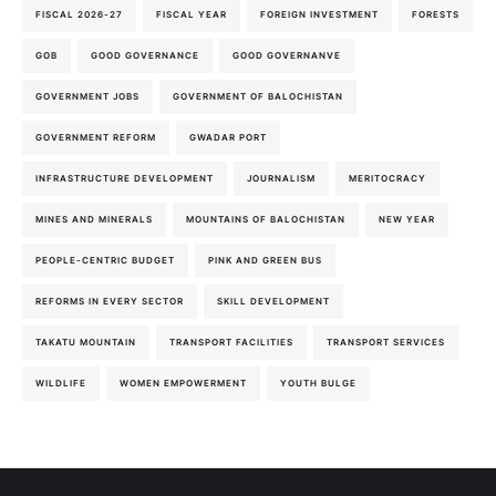
FISCAL 2026-27
FISCAL YEAR
FOREIGN INVESTMENT
FORESTS
GOB
GOOD GOVERNANCE
GOOD GOVERNANVE
GOVERNMENT JOBS
GOVERNMENT OF BALOCHISTAN
GOVERNMENT REFORM
GWADAR PORT
INFRASTRUCTURE DEVELOPMENT
JOURNALISM
MERITOCRACY
MINES AND MINERALS
MOUNTAINS OF BALOCHISTAN
NEW YEAR
PEOPLE-CENTRIC BUDGET
PINK AND GREEN BUS
REFORMS IN EVERY SECTOR
SKILL DEVELOPMENT
TAKATU MOUNTAIN
TRANSPORT FACILITIES
TRANSPORT SERVICES
WILDLIFE
WOMEN EMPOWERMENT
YOUTH BULGE