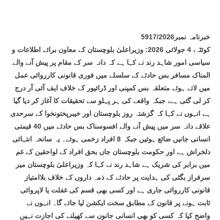
خبرنامہ نمبر5917/2026
کوئٹہ، 4 جولائی 2026: وزیراعلیٰ بلوچستان کے معاون برائے اطلاعات و
سیاسی امور شاہد رند نے کہا ہے کہ دانہ سر کے مقام پر پیش آنے والے
المناک مسافر بس حادثے کے سلسلے میں فوری قانونی کارروائی عمل
میں لاتے ہوئے متعلقہ بس کمپنی اور ڈرائیور کے خلاف ایف آئی آر درج
کر لی گئی ہے، جبکہ واقعے کی ہر پہلو سے تحقیقات کا آغاز کر دیا گیا
ہے انہوں نے کہا کہ گزشتہ روز بلوچستان اور خیبرپختونخوا کے سرحدی
علاقے دانہ سر میں پیش آنے والے افسوسناک بس حادثے میں 40 قیمتی
انسانی جانیں ضائع ہوئیں جبکہ 8 افراد زخمی ہوئے۔ یہ سانحہ انتہائی
دلخراش ہے اور حکومت بلوچستان جاں بحق افراد کے لواحقین کے غم
میں برابر کی شریک ہے شاہد رند نے کہا کہ وزیراعلیٰ بلوچستان میر
سرفراز بگٹی کی ہدایت پر حادثے کے ذمہ داروں کے خلاف بلاامتیاز
قانونی کارروائی جاری ہے اور کسی بھی قسم کی غفلت یا لاپروائی
ثابت ہونے پر قانون کے مطابق سخت ایکشن لیا جائے گا۔ انہوں نے
واضح کیا کہ کسی کو بھی انسانی جانوں سے کھیلنے کی اجازت نہیں