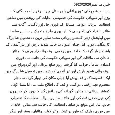
خبرنامہ نمبر5923/2026
ہرنائی4 جولائی : وزیراعلیٰ بلوچستان میر سرفراز احمد بگٹی کے
وژن اور صوبائی حکومت کی خصوصی ہدایات کی روشنی میں ضلعی
انتظامیہ ہرنائی عوامی مسائل کے فوری حل اور ناگہانی آفات سے
متاثرہ افراد کی داد رسی کے لیے پوری طرح متحرک ہے۔ اس سلسلے
میں ایڈیشنل ڈپٹی کمشنر ہرنائی محمد سلیم ترین نے تحصیل شاہرگ
کا ہنگامی دورہ کیا، جہاں انہوں نے حالیہ شدید بارش اور تیز آندھی کے
باعث دیوار گرنے کے حادثے میں زخمی ہونے والے چار بچوں کے متاثرہ
خاندان سے ملاقات کی اور صوبائی حکومت کی جانب سے فوری
امدادی سامان فراہم کیا گزشتہ روز ضلع ہرنائی اور گردونواح میں
ہونے والی شدید بارش اور تیز آندھی کے نتیجے میں تحصیل شاہرگ میں
ایک افسوسناک واقعہ پیش آیا جہاں مکان کی دیوار گرنے سے چار
معصوم بچے زخمی ہو گئے۔ واقعے کی اطلاع ملتے ہی ایڈیشنل ڈپٹی
کمشنر ہرنائی نے متاثرہ گھرانے کی رہائش گاہ کا دورہ کر کے بچوں
کی خیریت دریافت کی اور حادثے سے ہونے والے نقصانات کا تفصیلی
جائزہ لیا۔ اس موقع پر ضلعی انتظامیہ کی جانب سے متاثرہ خاندان
میں فوری ریلیف کے طور پر ٹینٹ، واٹر کولر، چٹائیاں، بستر اور دیگر