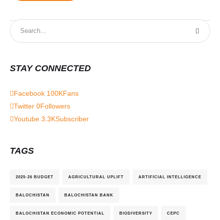
STAY CONNECTED
Facebook
100K
Fans
Twitter
0
Followers
Youtube
3.3K
Subscriber
TAGS
2025-26 BUDGET
AGRICULTURAL UPLIFT
ARTIFICIAL INTELLIGENCE
BALOCHISTAN
BALOCHISTAN BANK
BALOCHISTAN ECONOMIC POTENTIAL
BIODIVERSITY
CEPC