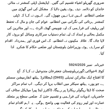
ضروری گھریلو اشیاء تقسیم کی گئیں۔ ایڈیشنل ڈپٹی کمشنر نے متاثرہ
خاندان کو دلاسہ دیتے ہوئے یقین دلایا کہ مشکل کی اس گھڑی میں
ضلعی انتظامیہ انہیں تنہا نہیں چھوڑے گی۔ انہوں نے کہا کہ ڈپٹی
کمشنر ہرنائی کی نگرانی میں انتظامیہ عوام کی جان و مال کے تحفظ
اور ریلیف کی فراہمی کے لیے چوبیس گھنٹے الرٹ ہے، اور متاثرین کی
مکمل بحالی و امداد کے لیے تمام دستیاب سرکاری وسائل کو بروئے کار
لایا جائے گا۔ علاقہ مکینوں نے انتظامیہ کے اس فوری اور ہمدردانہ اقدام
کو سراہتے ہوئے وزیراعلیٰ بلوچستان اور ضلعی حکام کا شکریہ ادا
کیا۔
خبرنامہ نمبر 5924/2026
کوئٹہ4جولائی:گورنربلوچستان جعفرخان مندوخیل نے کہا کہ آج
ڈیجٹلائزڈ ہیلتھ انفارمیشن سسٹم (DHIS) کا افتتاح ایک متاثرکن تبدیلی
ہے جو پورے ہیلتھ سیکٹر میں انقلاب برپا کر دیگی۔ اب تمام مراکز
صحت کا ڈیٹا ریگولر ریکارڈ پر رہیگا، ڈاکٹرز اینڈ پیرا میڈیکل سٹاف کی
حاضریاں، ادویات کی فراہمی و تقسیم حتیٰ کہ ضلعی سطح پر متعلقہ
عمارت اور لیبر روم کی فعالیت بھی واضح ہوگی۔ یہ اہم اقدام تمام