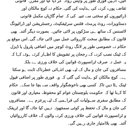
آئیں، انہیں فوری طور پر واپس روانہ کر دیا گیا اور مقررہ قانونی
تقاضے پورے کرنے کی ہدایت کی گئی۔حکام نے کوچ مالکان اور
ڈرائیوروں کو سختی سے تنبیہ کی کہ تمام گاڑیاں مکمل قانونی
دستاویزات، روٹ پرمٹ، فٹنس سرٹیفکیٹ، رجسٹریشن اور ڈرائیونگ
لائسنس کے ساتھ ہی سڑکوں پر لائی جائیں۔ بصورت دیگر آئندہ بھی
قانون کے مطابق سخت کارروائی عمل میں لائی جائے گی۔اس موقع پر
حکام نے خصوصی طور پر لانگ روٹ کوچز میں اضافی پٹرول یا ڈیزل
کے ٹینک نصب کرنے کے رجحان پر تشویش کا اظہار کرتے ہوئے کہا کہ
یہ عمل نہ صرف ٹرانسپورٹ قوانین کی خلاف ورزی ہے بلکہ
مسافروں کی جان و مال کے لیے بھی انتہائی خطرناک ثابت ہو سکتا
ہے۔ کوچ مالکان کو ہدایت کی گئی کہ وہ فوری طور پر اضافی فیول
ٹینک ہٹا دیں تاکہ کسی بھی ناخوشگوار واقعے سے بچا جا سکے۔ حکام
کا کہنا تھا کہ حکومت بلوچستان عوام کو محفوظ، معیاری اور قانون
کے مطابق سفری سہولیات کی فراہمی کے لیے پرعزم ہے۔ مسافروں
کی جان و مال کے تحفظ پر کوئی سمجھوتہ نہیں کیا جائے گا اور ٹریفک
و ٹرانسپورٹ قوانین کی خلاف ورزی کرنے والوں کے خلاف کارروائیاں
آئندہ بھی بلاامتیاز جاری رہیں گی۔