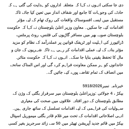
دی جا سکتی انہوں نے کہا کہ متعلقہ اداروں کو ہدایت کی گئی ہے کہ
حادثے کی وجوہات کا جامع اور شفاف انداز میں تعین کیا جائے تاکہ
مستقبل میں ایسے افسوسناک واقعات کی روک تھام کے لیے مؤثر
اقدامات کیے جا سکیں۔ معاون وزیر اعلیٰ بلوچستان نے کہا کہ حکومت
بلوچستان صوبے بھر میں مسافر گاڑیوں کی فٹنس، روٹ پرمٹس،
ڈرائیورز کی اہلیت اور ٹریفک قوانین پر عملدرآمد کے نظام کو مزید
مؤثر بنانے کے لیے عملی اقدامات کر رہی ہے تاکہ شہریوں کے جان و
مال کا تحفظ یقینی بنایا جا سکے۔ انہوں نے کہا کہ حکومت متاثرہ
خاندانوں کو ہر ممکن معاونت فراہم کرے گی اور اس المناک سانحے
میں انصاف کے تمام تقاضے پورے کیے جائیں گے۔
خبرنامہ نمبر5918/2026
بیکڑ ، 4 جولائی :وزیراعلیٰ بلوچستان میر سرفراز بگٹی کے وژن کے
مطابق بلوچستان کے دور افتادہ علاقوں میں صحت کی معیاری
سہولیات کی فراہمی کے لیے اقدامات تسلسل کے ساتھ جاری ہیں۔
انہی اصلاحاتی اقدامات کے تحت میر غلام قادر بگٹی میموریل اسپتال
بیکڑ میں قائم جدید آپریشن تھیٹر میں 50 سے زائد سرجریز بغیر کسی