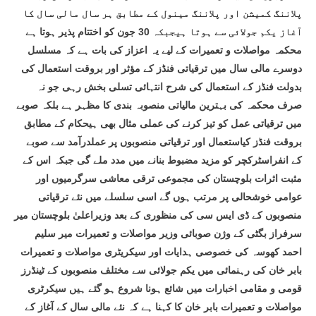
پلاننگ کمیشن اور پلاننگ مینول کے مطابق ہر سال مالی سال کا
آغاز یکم جولائی سے ہوتا ہیجبکہ 30 جون کو اختتام پذیر ہوتا ہے
محکمہ مواصلات و تعمیرات کے لیے یہ اعزاز کی بات ہے کہ مسلسل
دوسرے مالی سال میں ترقیاتی فنڈز کے مؤثر اور بروقت استعمال کی
بدولت فنڈز کے استعمال کی شرح انتہائی تسلی بخش رہی جو نہ
صرف محکمہ کی بہترین مالیاتی منصوبہ بندی کا مظہر ہے بلکہ صوبے
میں ترقیاتی عمل کو تیز کرنے کی عملی مثال بھی ہیحکام کے مطابق
بروقت فنڈز کیاستعمال اور ترقیاتی منصوبوں پر عملدرآمد سے صوبے
کے انفراسٹرکچر کو مزید مضبوط بنانے میں مدد ملے گی جبکہ اس کے
مثبت اثرات بلوچستان کی مجموعی ترقی معاشی سرگرمیوں اور
عوامی خوشحالی پر مرتب ہوں گے اسی سلسلے میں نئے ترقیاتی
منصوبوں کے ڈی ایس سی کی منظوری کے بعد وزیراعلیٰ بلوچستان میر
سرفراز بگٹی کے وژن صوبائی وزیر مواصلات و تعمیرات میر سلیم
احمد کھوسہ کی خصوصی ہدایات اور سیکریٹری مواصلات و تعمیرات
بابر خان کی رہنمائی میں یکم جولائی سے مختلف منصوبوں کے ٹینڈرز
قومی و مقامی اخبارات میں شائع ہونا شروع ہو گئے ہیں سیکرٹری
مواصلات و تعمیرات بابر خان کا کہنا ہے کہ نئے مالی سال کے آغاز کے