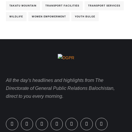
TAKATU MOUNTAIN
TRANSPORT FACILITIES
TRANSPORT SERVICES
WILDLIFE
WOMEN EMPOWERMENT
YOUTH BULGE
All the day's headlines and highlights from The
Directorate of General Public Relations Balochistan,
direct to you every morning.