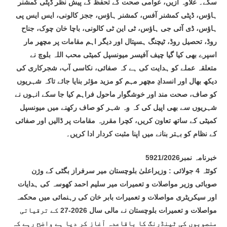
سکے۔ علاوہ ازیں، عوامی صحت کے تحفظ کے پیش نظر ڈپٹی کمشنر
ہاؤس، ڈپٹی کمشنر آفس، کمشنر ہاؤس، ججز کالونی، ایس ایس پی
ہاؤس، ڈی آئی جی ہاؤس، ٹی این ٹی کالونی، باچا خان چوک، جناح
روڈ، تحصیل روڈ، ٹیچنگ ہسپتال اور دیگر اہم مقامات پر مچھر مار
اسپرے بھی کیا گیا چیف آفیسر میونسپل کمیٹی محب اللہ بلوچ نے
متعلقہ عملے کو ہدایت کی ہے کہ صفائی، نکاسی آب، شجرکاری کی
دیکھ بھال اور انسدادِ مچھر مہم کو مزید مؤثر بنایا جائے تاکہ شہریوں
کو صاف، صحت مند اور خوشگوار ماحول فراہم کیا جا سکے انہوں نے
شہریوں سے بھی اپیل کی کہ وہ شہر کو صاف رکھنے میں میونسپل
کمیٹی کے ساتھ تعاون کریں، کچرا مقررہ مقامات پر ڈالیں اور صفائی
کے نظام کو بہتر بنانے میں اپنا مثبت کردار ادا کریں۔
خبرنامہ نمبر5921/2026
کوئٹہ 4 جولائی : وزیراعلیٰ بلوچستان میر سرفراز بگٹی کے وژن
صوبائی وزیر مواصلات و تعمیرات میر سلیم احمد کھوسہ کی ہدایات
اور سیکریٹری مواصلات و تعمیرات بابر خان کی رہنمائی میں محکمہ
مواصلات و تعمیرات بلوچستان نے مالی سال 2026-27 کے ترقیاتی
منصوبوں کی ٹینڈرنگ کا باقاعدہ آغاز کر دیا ہے واضح رہے کہ