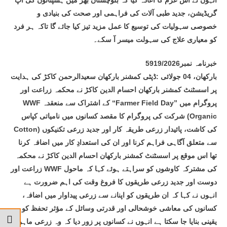
انہوں نے اس عزم کا اعادہ کیا کہ بلوچستان بھر میں ہسپتالوں کی اپ
گریڈیشن، جدید طبی آلات کی فراہمی اور صحت کی بنیادی و
خصوصی سہولیات کی توسیع کا عمل مزید تیز کیا جائے گا تاکہ ہر فرد
کو معیاری علاج کی سہولت میسر آ سکے۔
خبرنامہ نمبر5919/2026
بارکھان، 04 جولائی :ڈپٹی کمشنر بارکھان سعیدالرحمن کاکڑ کی ہدایت
پر اسسٹنٹ کمشنر بارکھان احسام الدین کاکڑ نے محکمہ زراعت اور
WWF کے اشتراک سے منعقدہ “Farmer Field Day” پروگرام میں
شرکت کی پروگرام کا مقصد کسانوں میں نامیاتی کپاس (Organic
Cotton) کی کاشت، پائیدار زرعی طریقہ کار اور جدید زرعی تکنیکوں
سے متعلق آگاہی فراہم کرنا اور ان کی استعدادِ کار میں اضافہ کرنا
تھا اس موقع پر اسسٹنٹ کمشنر بارکھان احسام الدین کاکڑ نے محکمہ
زراعت اور WWF کی مشترکہ کاوشوں کو سراہتے ہوئے کہا کہ ماحول
دوست اور جدید زرعی طریقوں کا فروغ وقت کی اہم ضرورت ہے
انہوں نے کہا کہ ان طریقوں کو اپنانے سے زرعی پیداوار میں اضافہ،
کسانوں کی معاشی خوشحالی اور قدرتی وسائل کے مؤثر تحفظ کو
یقینی بنایا جا سکتا ہے انہوں نے کسانوں پر زور دیا کہ وہ زرعی ماہرین