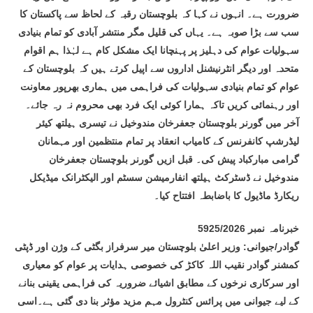
ضرورت ہے۔ انہوں نے کہا کہ بلوچستان رقبہ کے لحاظ سے پاکستان کا
سب سے بڑا صوبہ ہے۔ یہاں کی قلیل مگر منتشر آبادی کو تمام بنیادی
سہولیات عوام کی دہلیز پر پہنچانا ایک مشکل کام ہے لہٰذا ہم اقوام
متحدہ اور دیگر انٹرنیشنل اداروں سے اپیل کرتے ہیں کہ بلوچستان کے
عوام کو تمام بنیادی سہولیات کی فراہمی میں ہماری بھرپور معاونت
اور رہنمائی کریں تاکہ ہمارا کوئی ایک فرد بھی محروم نہ رہ جائے۔
آخر میں گورنر بلوچستان جعفرخان مندوخیل نے تیسری ہیلتھ کیئر
لیڈرشپ کانفرنس کے کامیاب انعقاد پر تمام منتظمین اور مہمانان
گرامی مبارکباد پیش کی۔ قبل ازیں گورنر بلوچستان جعفرخان
مندوخیل نے ڈسٹرکٹ ہیلتھ انفارمیشن سسٹم اور الیکٹرانک میڈیکل
ریکارڈ ماڈیول کا باضابطہ افتتاح کیا۔
خبرنامہ نمبر 5925/2026
گوادر/جیوانی: وزیر اعلیٰ بلوچستان میر سرفراز بگٹی کے وژن اور ڈپٹی
کمشنر گوادر نقیب اللہ کاکڑ کی خصوصی ہدایات پر عوام کو معیاری
اور سرکاری نرخوں کے مطابق اشیائے ضروریہ کی فراہمی یقینی بنانے
کے لیے جیوانی میں پرائس کنٹرول مہم مزید مؤثر بنا دی گئی ہے۔اسی