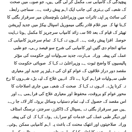
پیچیدگی کے کامیابی سے مکمل کر لی گئی ہیں، جو صوبے میں صحت
کے شعبے کی بہتری کی جانب ایک اہم پیش رفت ہے۔ سماجی رابطے
کی سائٹ پر اپنے تاثرات میں وزیراعلیٰ بلوچستان میر سرفراز بگٹی کا
کہنا تھا کہ میر غلام قادر بگٹی میموریل اسپتال بیکڑ میں جدید آپریشن
تھیٹر کے قیام کے بعد 50 سے زائد کامیاب سرجریز کا مکمل ہونا نہایت
حوصلہ افزا پیش رفت ہے۔ انہوں نے کہا کہ تمام سرجریز کامیابی کے
ساتھ انجام دی گئیں اور کامیابی کی شرح سو فیصد رہی، جو طبی
عملے کی پیشہ ورانہ مہارت، جدید سہولیات اور حکومت کی مؤثر
پالیسیوں کا واضح ثبوت ہے وزیراعلیٰ نے کہا کہ صوبائی حکومت کا
مقصد دور دراز علاقوں کے عوام کو ان کی دہلیز پر جدید اور معیاری
طبی سہولیات فراہم کرنا ہے تاکہ انہیں علاج کے لیے بڑے شہروں کا رخ
نہ کرنا پڑے۔ انہوں نے کہا کہ صحت کے شعبے میں جاری اصلاحات کا
محور عوام کو بروقت، محفوظ اور معیاری علاج کی فراہمی ہے اور
اس مقصد کے حصول کے لیے تمام دستیاب وسائل بروئے کار لائے جا رہے
ہیں میر سرفراز بگٹی نے ہسپتال کے ڈاکٹرز، سرجنز، نرسنگ اسٹاف
اور دیگر طبی عملے کی خدمات کو سراہتے ہوئے کہا کہ ان کی پیشہ
ورانہ صلاحیتوں اور انتھک محنت کے باعث یہ اہم کامیابی ممکن ہوئی۔