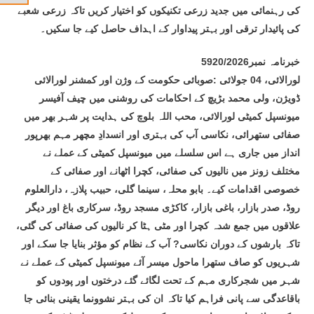
کی رہنمائی میں جدید زرعی تکنیکوں کو اختیار کریں تاکہ زرعی شعبے
کی پائیدار ترقی اور بہتر پیداوار کے اہداف حاصل کیے جا سکیں۔
خبرنامہ نمبر5920/2026
لورالائی، 04 جولائی :صوبائی حکومت کے وژن اور کمشنر لورالائی
ڈویژن، ولی محمد بڑیچ کے احکامات کی روشنی میں چیف آفیسر
میونسپل کمیٹی لورالائی، محب اللہ بلوچ کی ہدایت پر شہر بھر میں
صفائی ستھرائی، نکاسی آب کی بہتری اور انسدادِ مچھر مہم بھرپور
انداز میں جاری ہے اس سلسلے میں میونسپل کمیٹی کے عملے نے
مختلف زونز میں نالیوں کی صفائی، کچرا اٹھانے اور صفائی کے
خصوصی اقدامات کیے۔ بابو محلہ، سینما گلی، حبیب پلازہ، دارالعلوم
روڈ، صدر بازار، باغی بازار، کاکڑی مسجد روڈ، سرکاری باغ اور دیگر
علاقوں میں جمع شدہ کچرا اور مٹی ہٹا کر نالیوں کی صفائی کی گئی،
تاکہ بارشوں کے دوران نکاسی? آب کے نظام کو مؤثر بنایا جا سکے اور
شہریوں کو صاف ستھرا ماحول میسر آئے میونسپل کمیٹی کے عملے نے
شہر میں شجرکاری مہم کے تحت لگائے گئے درختوں اور پودوں کو
باقاعدگی سے پانی فراہم کیا تاکہ ان کی بہتر نشوونما یقینی بنائی جا