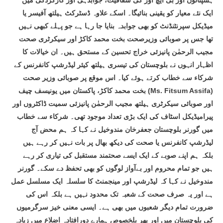
ہسپتالوں اور بی ایچ اوز کی شفافیت، جوابدہی اور کارکردگی میں
ایک نئے معیار کو یقینی بنائیگا۔ اسکے علاوہ ڈسٹرکٹ ہیلتھ آفیسر یا
میڈیکل سپرنٹنڈنٹ کو بھی جوابدہ بنایا جا رہا ہے جو پہلے کبھی نہیں
تھا جس پر صوبائی وزیرصحت بخت محمد کاکڑ اور سیکرٹری صحت
مجیب الرحمٰن پانیزئی خراج تحسین کے مستحق ہیں۔ ان خیالات کا
اظہار انہوں نے بلوچستان کی تیسری ہیلتھ کیئر لیڈرشپ کانفرنس کے
شرکاء سے خطاب کرتے ہوئے کیا۔ اس موقع پر صوبائی وزیر صحت
بخت محمد کاکڑ، پاکستان میں یونیسف چیف (Ms. Fitsum Assifa)
اور صوبائی سیکرٹری ہیلتھ مجیب الرحمٰن پانیزئی سمیت ڈاکٹروں اور
پیرامیڈیکل اسٹاف کی ایک بڑی تعداد موجود تھی۔ شرکاء سے خطاب
میں گورنر بلوچستان جعفرخان مندوخیل نے کہا کہ ہم محض آج
لیڈرشپ کانفرنس یا صحت کی دیکھ بھال پر بات نہیں کر رہے ہیں
بلکہ ہم اپنے صوبے کے ایک ایسے صحتمند مستقبل کی تیاری کر رہے
ہیں جو تمام محروم اور بےآواز لوگوں کو بھی تحفظ دے سکے۔ گورنر
مندوخیل نے کہا کہ لیڈرشپ اور مینجمنٹ کا سلسلہ ایک مسلسل عمل
ہے اور یہ صرف صحت کے شعبہ تک محدود نہیں ہے بلکہ اس کی
ضرورت تمام دیگر شعبوں میں بھی ہے۔ ایسی معنی خیز سرگرمیوں
کی بلوچستان میں اور پھر بلخصوص ہمارے دورافتادہ اضلاع میں زیادہ