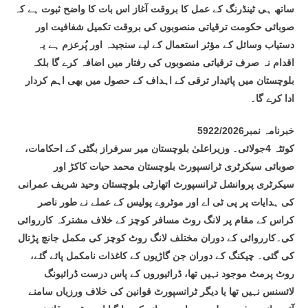
ساتھ ہی ٹینڈرنگ کے عمل کا بروقت آغاز اس بات کا واضح ثبوت ہے کہ
صوبائی حکومت ترقیاتی منصوبوں کی بروقت تکمیل شفافیت اور
دستیاب وسائل کے مؤثر استعمال کے لیے سنجیدہ اور پُرعزم ہے یہ
اقدام نہ صرف ترقیاتی منصوبوں کی رفتار میں اضافہ کرے گا بلکہ
بلوچستان میں پائیدار ترقی کے اہداف کے حصول میں بھی اہم کردار
ادا کرے گا۔
خبرنامہ نمبر5922/2026
کوئٹہ 4جولائی۔ وزیراعلیٰ بلوچستان میر سرفراز بگٹی کے احکامات،
صوبائی سیکرٹری ٹرانسپورٹ بلوچستان محمد حیات کاکڑ اور
سیکرٹری پروانشل ٹرانسپورٹ اتھارٹی بلوچستان وحید شریف عمرانی
کی ہدایات پر پی ٹی اے اور موٹروے پولیس کے عملے نے طور ناصر
کراس کے مقام پر لانگ روٹ مسافر کوچز کے خلاف مشترکہ کارروائی
کی۔کارروائی کے دوران مختلف لانگ روٹ کوچز کی مکمل جانچ پڑتال
کی گئی۔ چیکنگ کے دوران جن گاڑیوں کے کاغذات نامکمل پائے گئے،
روٹ پرمٹ موجود نہیں تھا، ڈرائیوروں کے پاس درست ڈرائیونگ
لائسنس نہیں تھا یا دیگر ٹرانسپورٹ قوانین کی خلاف ورزیاں سامنے