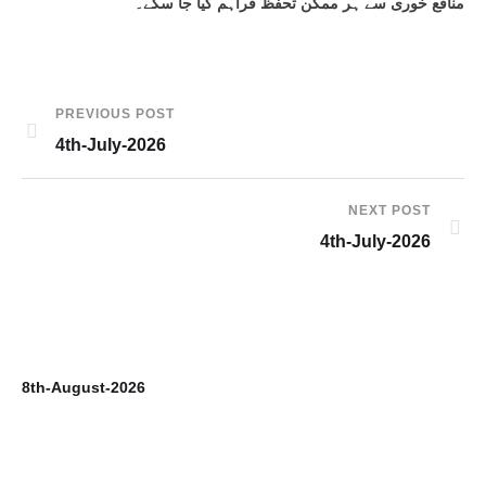
منافع خوری سے ہر ممکن تحفظ فراہم کیا جا سکے۔
PREVIOUS POST
4th-July-2026
NEXT POST
4th-July-2026
8th-August-2026
7t