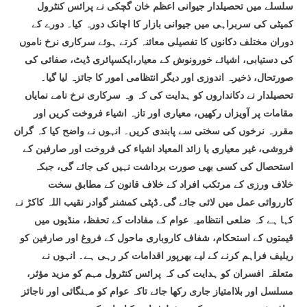
سلسلے میں تحصیلدار جیوانی اعظم خان گچکی نے پرائس کنٹرول
کمیٹی کی سربراہی میں جیوانی بازار کا اچانک دورہ کیا۔ دورے کے
دوران مختلف دکانوں کا تفصیلی معائنہ کرتے ہوئے سرکاری نرخ ناموں
کی دستیابی، اشیائے خورونوش کے معیار،ایکسپائری ڈیٹ، صفائی کی
صورتحال، ذخیرہ اندوزی اور دیگر انتظامی امور کا جائزہ لیا گیا۔
تحصیلدار نے دکانداروں کو ہدایت کی کہ وہ سرکاری نرخ نامے نمایاں
مقامات پر آویزاں رکھیں، معیاری اور تازہ اشیاء فروخت کریں اور
مقررہ نرخوں کی سختی سے پابندی کریں۔ انہوں نے واضح کیا کہ گران
فروشی، غیر معیاری یا زائد المعیاد اشیاء کی فروخت اور صارفین کے
استحصال کی کسی بھی صورت برداشت نہیں کی جائے گی، جبکہ
خلاف ورزی کے مرتکب افراد کے خلاف قانون کے مطابق سخت
کارروائی عمل میں لائی جائے گی۔ڈپٹی کمشنر گوادر نقیب اللہ کاکڑ نے
کہا ہے کہ ضلعی انتظامیہ عوام کے مفادات کے تحفظ، منڈیوں میں
قیمتوں کے استحکام، شفاف کاروباری ماحول کے فروغ اور صارفین کو
ریلیف فراہم کرنے کے لیے بھرپور اقدامات کر رہی ہے۔ انہوں نے
متعلقہ افسران کو ہدایت کی کہ پرائس کنٹرول مہم کو مزید مؤثر،
مسلسل اور بلاامتیاز جاری رکھا جائے تاکہ عوام کو مہنگائی اور ناجائز