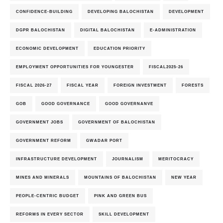
CONFIDENCE-BUILDING
DEVELOPING BALOCHISTAN
DEVELOPMENT
DGPR BALOCHISTAN
DIGITAL BALOCHISTAN
E-ADMINISTRATION
ECONOMIC DEVELOPMENT
EDUCATION PRIORITY
EMPLOYMENT OPPORTUNITIES FOR YOUNGESTER
FISCAL2025-26
FISCAL 2026-27
FISCAL YEAR
FOREIGN INVESTMENT
FORESTS
GOB
GOOD GOVERNANCE
GOOD GOVERNANVE
GOVERNMENT JOBS
GOVERNMENT OF BALOCHISTAN
GOVERNMENT REFORM
GWADAR PORT
INFRASTRUCTURE DEVELOPMENT
JOURNALISM
MERITOCRACY
MINES AND MINERALS
MOUNTAINS OF BALOCHISTAN
NEW YEAR
PEOPLE-CENTRIC BUDGET
PINK AND GREEN BUS
REFORMS IN EVERY SECTOR
SKILL DEVELOPMENT