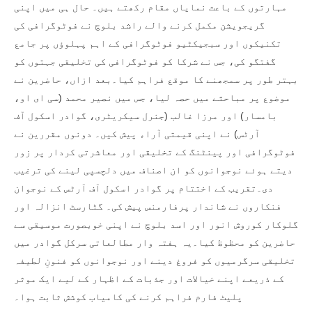
مہارتوں کے باعث نمایاں مقام رکھتے ہیں۔ حال ہی میں اپنی
گریجویشن مکمل کرنے والے راشد بلوچ نے فوٹوگرافی کی
تکنیکوں اور سبجیکٹیو فوٹوگرافی کے اہم پہلوؤں پر جامع
گفتگو کی، جس نے شرکا کو فوٹوگرافی کی تخلیقی جہتوں کو
بہتر طور پر سمجھنے کا موقع فراہم کیا۔بعد ازاں، حاضرین نے
موضوع پر مباحثے میں حصہ لیا، جس میں نصیر محمد (سی ای او،
بامسار) اور مرزا غالب (جنرل سیکریٹری، گوادر اسکول آف
آرٹس) نے اپنی قیمتی آراء پیش کیں۔ دونوں مقررین نے
فوٹوگرافی اور پینٹنگ کے تخلیقی اور معاشرتی کردار پر زور
دیتے ہوئے نوجوانوں کو ان اصناف میں دلچسپی لینے کی ترغیب
دی۔تقریب کے اختتام پر گوادر اسکول آف آرٹس کے نوجوان
فنکاروں نے شاندار پرفارمنس پیش کی۔ گٹارسٹ انزالہ اور
گلوکار کوروش انور اور اسد بلوچ نے اپنی خوبصورت موسیقی سے
حاضرین کو محظوظ کیا۔یہ ہفتہ وار مطالعاتی سرکل گوادر میں
تخلیقی سرگرمیوں کو فروغ دینے اور نوجوانوں کو فنونِ لطیفہ
کے ذریعے اپنے خیالات اور جذبات کے اظہار کے لیے ایک موثر
پلیٹ فارم فراہم کرنے کی کامیاب کوشش ثابت ہوا۔