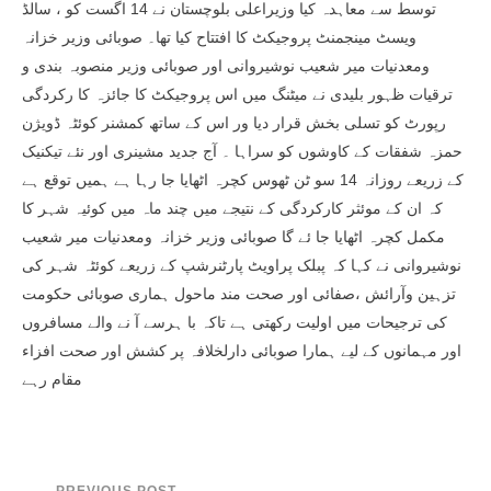
توسط سے معاہدہ کیا وزیراعلی بلوچستان نے 14 اگست کو ، سالڈ
ویسٹ مینجمنٹ پروجیکٹ کا افتتاح کیا تھا۔ صوبائی وزیر خزانہ
ومعدنیات میر شعیب نوشیروانی اور صوبائی وزیر منصوبہ بندی و
ترقیات ظہور بلیدی نے میٹنگ میں اس پروجیکٹ کا جائزہ کا رکردگی
رپورٹ کو تسلی بخش قرار دیا ور اس کے ساتھ کمشنر کوئٹہ ڈویژن
حمزہ شفقات کے کاوشوں کو سراہا ۔ آج جدید مشینری اور نئے تیکنیک
کے زریعے روزانہ 14 سو ٹن ٹھوس کچرہ اٹھایا جا رہا ہے ہمیں توقع ہے
کہ ان کے موئثر کارکردگی کے نتیجے میں چند ماہ میں کوئیہ شہر کا
مکمل کچرہ اٹھایا جا ئے گا صوبائی وزیر خزانہ ومعدنیات میر شعیب
نوشیروانی نے کہا کہ پبلک پراویٹ پارٹنرشپ کے زریعے کوئٹہ شہر کی
تزہین وآرائش ،صفائی اور صحت مند ماحول ہماری صوبائی حکومت
کی ترجیحات میں اولیت رکھتی ہے تاکہ با ہرسے آ نے والے مسافروں
اور مہمانوں کے لیے ہمارا صوبائی دارلخلافہ پر کشش اور صحت افزاء
مقام رہے