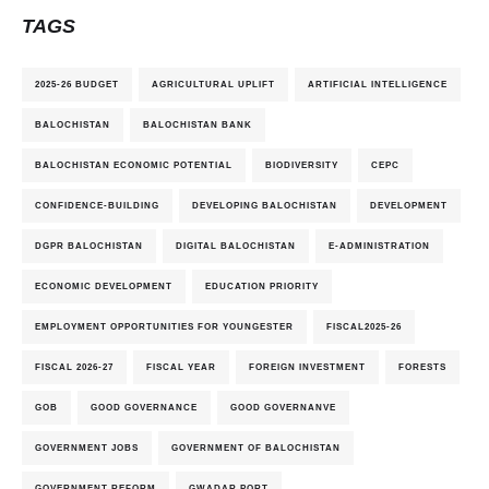
TAGS
2025-26 BUDGET
AGRICULTURAL UPLIFT
ARTIFICIAL INTELLIGENCE
BALOCHISTAN
BALOCHISTAN BANK
BALOCHISTAN ECONOMIC POTENTIAL
BIODIVERSITY
CEPC
CONFIDENCE-BUILDING
DEVELOPING BALOCHISTAN
DEVELOPMENT
DGPR BALOCHISTAN
DIGITAL BALOCHISTAN
E-ADMINISTRATION
ECONOMIC DEVELOPMENT
EDUCATION PRIORITY
EMPLOYMENT OPPORTUNITIES FOR YOUNGESTER
FISCAL2025-26
FISCAL 2026-27
FISCAL YEAR
FOREIGN INVESTMENT
FORESTS
GOB
GOOD GOVERNANCE
GOOD GOVERNANVE
GOVERNMENT JOBS
GOVERNMENT OF BALOCHISTAN
GOVERNMENT REFORM
GWADAR PORT