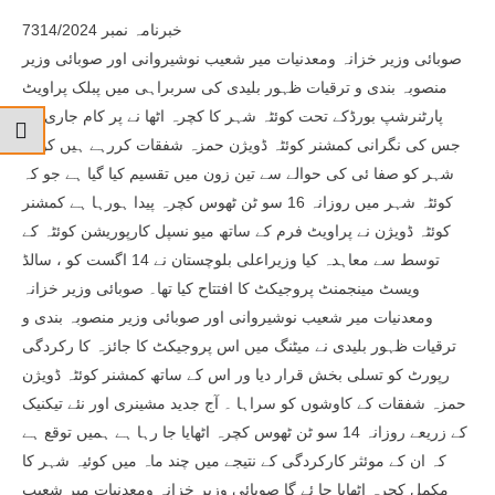
خبرنامہ نمبر 7314/2024
صوبائی وزیر خزانہ ومعدنیات میر شعیب نوشیروانی اور صوبائی وزیر
منصوبہ بندی و ترقیات ظہور بلیدی کی سربراہی میں پبلک پراویٹ
پارٹنرشپ بورڈکے تحت کوئٹہ شہر کا کچرہ اٹھا نے پر کام جاری ہے
جس کی نگرانی کمشنر کوئٹہ ڈویژن حمزہ شفقات کررہے ہیں کوئٹہ
شہر کو صفا ئی کی حوالے سے تین زون میں تقسیم کیا گیا ہے جو کہ
کوئٹہ شہر میں روزانہ 16 سو ٹن ٹھوس کچرہ پیدا ہورہا ہے کمشنر
کوئٹہ ڈویژن نے پراویٹ فرم کے ساتھ میو نسپل کارپوریشن کوئٹہ کے
توسط سے معاہدہ کیا وزیراعلی بلوچستان نے 14 اگست کو ، سالڈ
ویسٹ مینجمنٹ پروجیکٹ کا افتتاح کیا تھا۔ صوبائی وزیر خزانہ
ومعدنیات میر شعیب نوشیروانی اور صوبائی وزیر منصوبہ بندی و
ترقیات ظہور بلیدی نے میٹنگ میں اس پروجیکٹ کا جائزہ کا رکردگی
رپورٹ کو تسلی بخش قرار دیا ور اس کے ساتھ کمشنر کوئٹہ ڈویژن
حمزہ شفقات کے کاوشوں کو سراہا ۔ آج جدید مشینری اور نئے تیکنیک
کے زریعے روزانہ 14 سو ٹن ٹھوس کچرہ اٹھایا جا رہا ہے ہمیں توقع ہے
کہ ان کے موئثر کارکردگی کے نتیجے میں چند ماہ میں کوئیہ شہر کا
مکمل کچرہ اٹھایا جا ئے گا صوبائی وزیر خزانہ ومعدنیات میر شعیب