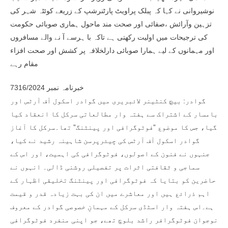
نوشیروانی نے کہا کہ پبلک پراویٹ پارٹنرشپ کے زریعے کوئٹہ شہر کی
تزہین وآرائش ،صفائی اور صحت مند ماحول ہماری صوبائی حکومت
کی ترجیحات میں اولیت رکھتی ہے تاکہ با ہرسے آ نے والے مسافروں
اور مہمانوں کے لیے ہمارا صوبائی دارلخلافہ پر کشش اور صحت افزاء
مقام رہے
خبرنامہ نمبر 7316/2024
گوادر: بیچ کنٹینر لائبریری میں گوادر اسکول آف آرٹس اور
بامسار کے اشتراک سے ہفتہ وار مطالعاتی سرکل کا انعقاد کیا
گیا، جس کا موضوع ”فوٹوگرافی اور پینٹنگ” تھا۔سرکل کا آغاز
گوادر اسکول آف آرٹس کی چیئرپرسن شاہینہ رشید نے کیا،
جنہوں نے فنون کے اصولوں، فوٹوگرافی کی اہمیت، اور اس کے
سماجی و ثقافتی اثرات پر تفصیلی روشنی ڈالی۔ انہوں نے
حاضرین کو بتایا کہ فوٹوگرافی اور پینٹنگ تخلیقی اظہار کے
اہم ذرائع ہیں اور معاشرے میں ان کی بہت زیادہ قدر و قیمت
ہے۔اس ہفتہ وار اسٹڈی سرکل کے مہمانِ خصوصی گوادر کے معروف
نوجوان فوٹوگرافر راشد بلوچ تھے، جو اپنی منفرد فوٹوگرافی