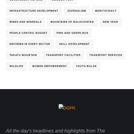
INFRASTRUCTURE DEVELOPMENT
JOURNALISM
MERITOCRACY
MINES AND MINERALS
MOUNTAINS OF BALOCHISTAN
NEW YEAR
PEOPLE-CENTRIC BUDGET
PINK AND GREEN BUS
REFORMS IN EVERY SECTOR
SKILL DEVELOPMENT
TAKATU MOUNTAIN
TRANSPORT FACILITIES
TRANSPORT SERVICES
WILDLIFE
WOMEN EMPOWERMENT
YOUTH BULGE
All the day's headlines and highlights from The