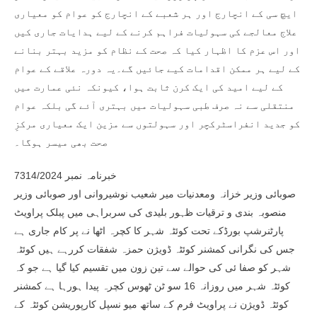
ایچ سی کے انچارج اور ہر شعبے کے انچارج کو عوام کو معیاری
علاج معالجے کی سہولیات فراہم کرنے کے لیے ہدایات جاری کیں
اور اس عزم کا اظہار کیا کہ صحت کے نظام کو مزید بہتر بنانے
کے لیے ہر ممکن اقدامات کیے جائیں گے۔یہ دورہ علاقے کے عوام
کے لیے امید کی ایک کرن ثابت ہوا، کیونکہ نئی عمارت میں
منتقلی سے نہ صرف طبی سہولیات میں بہتری آئے گی بلکہ عوام
کو جدید انفراسٹرکچر اور سہولتوں سے مزین ایک معیاری مرکزِ
صحت بھی میسر ہوگا۔
خبرنامہ نمبر 7314/2024
صوبائی وزیر خزانہ ومعدنیات میر شعیب نوشیروانی اور صوبائی وزیر
منصوبہ بندی و ترقیات ظہور بلیدی کی سربراہی میں پبلک پراویٹ
پارٹنرشپ بورڈکے تحت کوئٹہ شہر کا کچرہ اٹھا نے پر کام جاری ہے
جس کی نگرانی کمشنر کوئٹہ ڈویژن حمزہ شفقات کررہے ہیں کوئٹہ
شہر کو صفا ئی کی حوالے سے تین زون میں تقسیم کیا گیا ہے جو کہ
کوئٹہ شہر میں روزانہ 16 سو ٹن ٹھوس کچرہ پیدا ہورہا ہے کمشنر
کوئٹہ ڈویژن نے پراویٹ فرم کے ساتھ میو نسپل کارپوریشن کوئٹہ کے