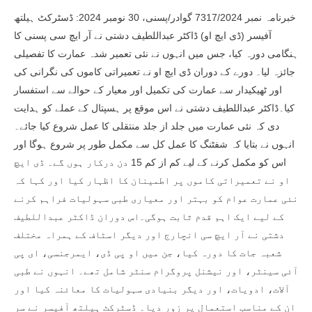
خبرنامہ نمبر 7317/2024 گوادر/پسنی، 30 نومبر 2024: ڈسٹرکٹ ہیلتھ
آفیسر (ڈی ایچ او) ڈاکٹر عبداللطیف دشتی نے آر ایچ سی پسنی کا
ہنگامی دورہ کیا، جس میں انہوں نے نئی تعمیر شدہ عمارت کا تفصیلی
جائزہ لیا۔ دورے کے دوران ڈی ایچ او نے تعمیراتی کاموں کی نگرانی کی
اور ٹھیکیدار سے عمارت کی تکمیل اور معیار کے حوالے سے استفسار
کیا۔ڈاکٹر عبداللطیف دشتی نے اس موقع پر ہسپتال کے عملے کو ہدایت
دی کہ نئی عمارت میں جلد از جلد منتقلی کا عمل شروع کیا جائے۔
انہوں نے بتایا کہ شفٹنگ کا عمل کل سے مکمل طور پر شروع ہوگا اور
اس کو مکمل کرنے کے لیے کم از کم 15 دن درکار ہوں گے۔ ڈی ایچ
او نے تعمیراتی کاموں پر اطمینان کا اظہار کیا اور کہا کہ
نئی عمارت عوام کو بہتر اور معیاری طبی سہولیات فراہم کرنے
کے لیے ایک اہم قدم ثابت ہوگی۔اس دوران ڈاکٹر عبداللطیف
دشتی نے آر ایچ سی انچارج اور دیگر اسٹاف کے ہمراہ مختلف
شعبہ جات کا دورہ کیا، جن میں او پی ڈی، ایمرجنسی، ای پی
آئی سینٹر، اور نیشنل پروگرام سنٹر شامل تھے۔ انہوں نے طبی
آلات، ادویات، اور دیگر بنیادی سہولیات کا معائنہ کیا اور
ان کے مناسب استعمال پر زور دیا۔ ڈسٹرکٹ ہیلتھ آفیسر نے سر