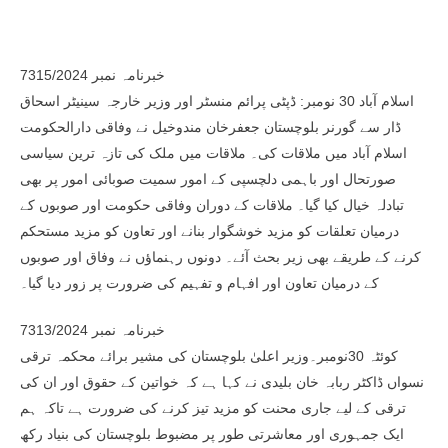
خبرنامہ نمبر 7315/2024
اسلام آباد 30 نومبر: ڈپٹی پرائم منسٹر اور وزیر خارجہ سینیٹر اسحاق
ڈار سے گورنر بلوچستان جعفرخان مندوخیل نے وفاقی دارالحکومت
اسلام آباد میں ملاقات کی۔ ملاقات میں ملک کی تازہ ترین سیاسی
صورتحال اور باہمی دلچسپی کے امور سمیت صوبائی امور پر بھی
تبادلہ خیال کیا گیا۔ ملاقات کے دوران وفاقی حکومت اور صوبوں کے
درمیان تعلقات کو مزید خوشگوار بنانے اور تعاون کو مزید مستحکم
کرنے کے طریقے بھی زیر بحث آئے۔ دونوں رہنماؤں نے وفاق اور صوبوں
کے درمیان تعاون اور افہام و تفہیم کی ضرورت پر زور دیا گیا۔
خبرنامہ نمبر 7313/2024
کوئٹہ 30نومبر۔وزیر اعلیٰ بلوچستان کی مشیر برائے محکمہ ترقی
نسواں ڈاکٹر ربابہ خان بلیدی نے کہا ہے کہ خواتین کے حقوق اور ان کی
ترقی کے لیے جاری محنت کو مزید تیز کرنے کی ضرورت ہے تاکہ ہم
ایک جمہوری اور معاشرتی طور پر مضبوط بلوچستان کی بنیاد رکھ