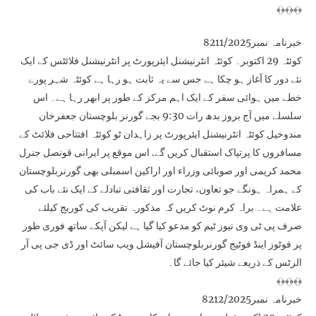
﴾﴿﴾﴿﴾﴿
خبرنامہ نمبر8211/2025
کوئٹہ 29 اکتوبر۔ کوئٹہ انٹرنیشنل ایئرپورٹ پر انٹرنیشنل فلائٹس کے ایک
نئے دور کا آغاز ہو چکا ہے جس سے یہ ثابت ہو رہا ہے کوئٹہ شہر پورے
خطے میں ہوائی سفر کے ایک اہم مرکز کے طور پر ابھر رہا ہے۔ اس
سلسلے میں آج بروز بدھ رات 9:30 بجے گورنر بلوچستان جعفرخان
مندوخیل کوئٹہ انٹرنیشنل ایئرپورٹ پر زاہدان ٹو کوئٹہ افتتاحی فلائٹ کے
مسافروں کا پرتپاک استقبال کریں گے. اس موقع پر ایرانی قونصل جنرل
محمد کریمی اور صوبائی وزراء اور اراکین اسمبلی بھی گورنربلوچستان
کے ہمراہ ہونگے جو تعاون، تجارت اور ثقافتی تبادلے کے ایک نئے باب کی
علامت ہے۔ براہ کرم نوٹ کریں کہ مذکورہ تقریب کی کوریج کیلئے
صرف پی ٹی وی نیوز ٹیم کو مدعو کیا گیا ہے لیکن آپکے ساتھ فوری طور
پر فوٹوز اینڈ فوٹیج گورنربلوچستان آفیشل ویب سائٹ اور ڈی جی پی آر
الرٹس کے ذریعے شیئر کیا جائے گا۔
﴾﴿﴾﴿﴾﴿
خبرنامہ نمبر8212/2025