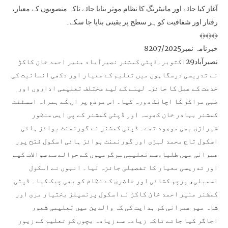
آغاز کیا جائے اور مانیٹرنگ کا نظام موثر بنایا جائے تاکہ منصوبوں کے معیار،
رفتار اور شفافیت کو ہر سطح پر یقینی بنایا جا سکے۔
﴾﴿﴾﴿﴾﴿
خبرنامہ نمبر8207/2025
نصیرآباد29اکتوبر۔ڈپٹی کمشنر نصیرآباد منیر احمد خان کاکڑ
نے تدریسی درسگاہوں میں تعلیم کے معیار اور دکھی انسانیت کی
خدمت کے عمل کا جائزہ لینے کے لیے مختلف تعلیمی اداروں اور
طبی مراکز کا اچانک دورہ کیا۔ اس موقع پر ان کے ہمراہ اسسٹنٹ
کمشنر بہادر خان کھوسہ اور ڈپٹی کمشنر کے پی ایس منظور
شیرازی بھی موجود تھے۔ ڈپٹی کمشنر نے گورنمنٹ بوائز ہائی
اسکول تاج محمد لہڑی اور گورنمنٹ بوائز ہائی اسکول فتح پور
عمرانی میں طلباءسے تعلیمی سرگرمیوں کے حوالے سے سوالات کیے
اور تدریسی معیار کا تفصیلی جائزہ لیا۔ انہوں نے اسکول
اسمبلی، پرچم کشائی اور حاضری کے نظام کو بھی چیک کیا۔ ڈپٹی
کمشنر منیر احمد خان کاکڑ نے اسکول پرنسپلز بختیار مری اور
شاہ میر عمرانی کو ہدایت کی کہ والدین میں تعلیمی شعور
اجاگر کیا جائے تاکہ زیادہ سے زیادہ بچوں کو تعلیم کے زیور