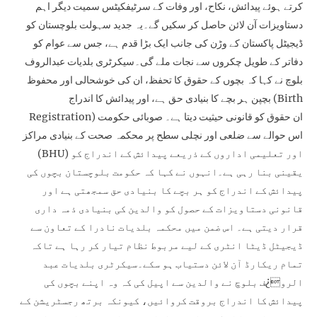
کرتے ہوئے پیدائش، نکاح، اور وفات کے سرٹیفکیٹس سمیت دیگر اہم
دستاویزات آن لائن حاصل کر سکیں گے۔یہ جدید سہولت بلوچستان کو
ڈیجیٹل پاکستان کے وڑن کی جانب ایک بڑا قدم ہے، جس سے عوام کو
دفاتر کے طویل چکروں سے نجات ملے گی۔سیکرٹری بلدیات عبدالروف
بلوچ نے کہا کہ بچوں کے حقوق کا تحفظ، ان کی خوشحالی اور محفوظ
بچپن ہر بچے کا بنیادی حق ہے، اور پیدائش کا اندراج (Birth
Registration) ان حقوق کو قانونی حیثیت دیتا ہے۔ صوبائی حکومت
اس حوالے سے ضلعی اور نچلی سطح پر محکمہ صحت کے بنیادی مراکز
(BHU) اور تعلیمی اداروں کے ذریعے پیدائش کے اندراج کو
یقینی بنا رہی ہے۔انہوں نے کہا کہ حکومت بلوچستان بچوں کی
پیدائش کے اندراج کو ہر بچے کا بنیادی حق سمجھتی ہے اور
قانونی دستاویزات کے حصول کو والدین کی بنیادی ذمہ داری
قرار دیتی ہے۔ اس ضمن میں محکمہ بلدیات نادرا کے تعاون سے
ڈیجیٹل ڈیٹا انٹری کے لیے مربوط نظام تیار کر رہا ہے تاکہ
تمام ریکارڈ آن لائن دستیاب ہو سکے۔سیکرٹری بلدیات عبد
الرو¿ف بلوچ نے والدین سے اپیل کی کہ وہ اپنے بچوں کی
پیدائش کا اندراج بروقت کروائیں، کیونکہ برتھ رجسٹریشن کے