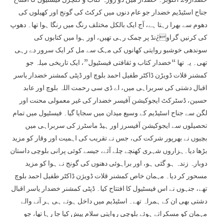
جناح اسٹیڈیم خضدار جو عام دنوں میں کرکٹ کی گونج اور کھیلوں کی
دھوم سے بھرا رہتا ہے، آج ایک بالکل مختلف رنگ میں رنگا ہوا تھا۔ دھوپ
کی کرنیں گراو¿نڈ پر چمک رہی تھیں، اور ہوا میں کتابوں کی
سوندھی خوشبو روایتی کھانوں کی مہک سے مل کر ایک سرور دے رہی
تھی۔ یہ تھا “خضدار کتاب و ثقافتی فیسٹیول”، ایک تاریخی میلہ جو
کمشنر قلات ڈویڑن ڈاکٹر طفیل احمد بلوچ اور ڈپٹی کمشنر خضدار یاسر
اقبال دشتی کی سربراہی میں، اے ڈی سی رحمت اللہ بلوچ اور عابد
حسین، ڈسٹرکٹ ایجوکیشن آفیسر خضدار کی غیر معمولی محنت اور
لگن سے جناح اسٹیڈیم کے وسیع میدان میں سجایا گیا۔ فیسٹیول میں تمام
تحصیلوں سے ایجوکیشن آفیسرز اور ہیڈ ماسٹرز کی سربراہی میں
بچیوں نے بھرپور شرکت کی، جس نے تقریب کی اہمیت اور وقار کو مزید
بڑھا دیا۔ہزاروں شہری کھنچے چلے آئے، جیسے کوئی پرانی بلوچی داستان
دوبارہ زندہ ہو گئی ہو، اور براہوئی دھنوں کی گونج نے ہوا کو مزید
مسحور کر دیا۔ مہمان خاص کمشنر قلات ڈویژن ڈاکٹر طفیل احمد بلوچ
تھے، جنہوں نے اس فیسٹیول کا افتتاح کیا۔ ڈپٹی کمشنر خضدار یاسر اقبال
دشتی بھی ان کے ہمراہ تھے۔ اسٹیڈیم میں داخل ہوتے ہی ہر آنے والے
مہمان کو مسکراتے ہوئے بلوچی روایتی سلام پیش کیا جا رہا تھا، جو