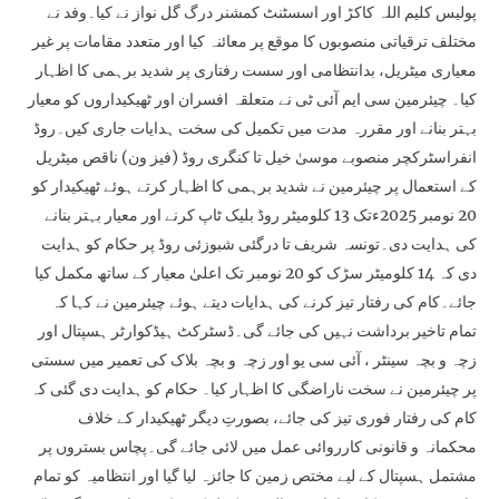
پولیس کلیم اللہ کاکڑ اور اسسٹنٹ کمشنر درگ گل نواز نے کیا۔وفد نے
مختلف ترقیاتی منصوبوں کا موقع پر معائنہ کیا اور متعدد مقامات پر غیر
معیاری میٹریل، بدانتظامی اور سست رفتاری پر شدید برہمی کا اظہار
کیا۔ چیئرمین سی ایم آئی ٹی نے متعلقہ افسران اور ٹھیکیداروں کو معیار
بہتر بنانے اور مقررہ مدت میں تکمیل کی سخت ہدایات جاری کیں۔روڈ
انفراسٹرکچر منصوبے موسیٰ خیل تا کنگری روڈ (فیز ون) ناقص میٹریل
کے استعمال پر چیئرمین نے شدید برہمی کا اظہار کرتے ہوئے ٹھیکیدار کو
20 نومبر 2025ءتک 13 کلومیٹر روڈ بلیک ٹاپ کرنے اور معیار بہتر بنانے
کی ہدایت دی۔تونسہ شریف تا درگئی شبوزئی روڈ پر حکام کو ہدایت
دی کہ 14 کلومیٹر سڑک کو 20 نومبر تک اعلیٰ معیار کے ساتھ مکمل کیا
جائے۔کام کی رفتار تیز کرنے کی ہدایات دیتے ہوئے چیئرمین نے کہا کہ
تمام تاخیر برداشت نہیں کی جائے گی۔ڈسٹرکٹ ہیڈکوارٹر ہسپتال اور
زچہ و بچہ سینٹر ، آئی سی یو اور زچہ و بچہ بلاک کی تعمیر میں سستی
پر چیئرمین نے سخت ناراضگی کا اظہار کیا۔ حکام کو ہدایت دی گئی کہ
کام کی رفتار فوری تیز کی جائے، بصورتِ دیگر ٹھیکیدار کے خلاف
محکمانہ و قانونی کارروائی عمل میں لائی جائے گی۔پچاس بستروں پر
مشتمل ہسپتال کے لیے مختص زمین کا جائزہ لیا گیا اور انتظامیہ کو تمام