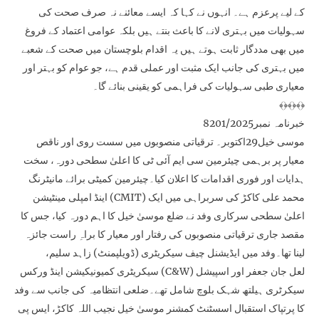
کے لیے پرعزم ہے۔ انہوں نے کہا کہ ایسے معائنے نہ صرف صحت کی
سہولیات میں بہتری لانے کا باعث بنتے ہیں بلکہ عوامی اعتماد کے فروغ
میں بھی مددگار ثابت ہوتے ہیں یہ اقدام بلوچستان میں صحت کے شعبے
میں بہتری کی جانب ایک مثبت اور عملی قدم ہے، جو عوام کو بہتر اور
معیاری طبی سہولیات کی فراہمی کو یقینی بنائے گا۔
﴾﴿﴾﴿﴾﴿
خبرنامہ نمبر8201/2025
موسی خیل29اکتوبر۔ ترقیاتی منصوبوں میں سست روی اور ناقص
معیار پر برہمی چیئرمین سی ایم آئی ٹی کا اعلیٰ سطحی دورہ، سخت
ہدایات اور فوری اقدامات کا اعلان کیا۔چیئرمین کمیٹی برائے مانیٹرنگ
اینڈ امپلی مینٹیشن (CMIT) محمد علی کاکڑ کی سربراہی میں ایک
اعلیٰ سطحی سرکاری وفد نے ضلع موسیٰ خیل کا اہم دورہ کیا، جس کا
مقصد جاری ترقیاتی منصوبوں کی رفتار اور معیار کا براہِ راست جائزہ
لینا تھا۔وفد میں ایڈیشنل چیف سیکریٹری (ڈویلپمنٹ) زاہد سلیم،
سیکریٹری کمیونیکیشن اینڈ ورکس (C&W) لعل جان جعفر اور اسپیشل
سیکرٹری ہیلتھ شہک بلوچ شامل تھے۔ضلعی انتظامیہ کی جانب سے وفد
کا پرتپاک استقبال اسسٹنٹ کمشنر موسیٰ خیل نجیب اللہ کاکڑ، ایس پی