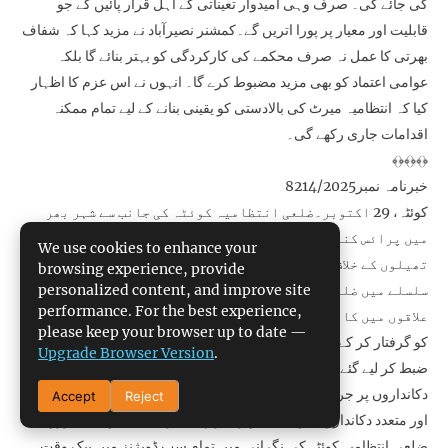
کی جائے گی۔ صرف وہی امیدوار تعیناتی کے اہل قرار پائیں گے جو
قابلیت اور معیار پر پورا اتریں گے۔کمشنر نصیرآباد نے مزید کہا کہ شفاف
بھرتی کا عمل نہ صرف محکمے کی کارکردگی کو بہتر بنائے گا بلکہ
عوامی اعتماد کو بھی مزید مضبوط کرے گا۔ انہوں نے اس عزم کا اظہار
کیا کہ انتظامیہ میرٹ کی بالادستی کو یقینی بنانے کے لیے تمام ممکنہ
اقدامات جاری رکھے گی۔
﴾﴿﴾﴿﴾﴿
خبرنامہ نمبر8214/2025
کوئٹہ، 29 اکتوبر۔ضلعی انتظامیہ کوئٹہ کی جانب سے شہر بھر
میں پرائس کنٹرول، منی پیٹرول پمپس اور ممنوعہ پلاسٹک
We use cookies to enhance your
تھیلوں کے خلاف کارروائیاں بھرپور انداز میں جاری ہیں۔ اس
browsing experience, provide
personalized content, and improve site
سلسلے میں ضلعی انتظامیہ کی مختلف ٹیموں نے شہر کے متعدد
performance. For the best experience,
علاقوں میں کارروائیاں کرتے ہوئے 62 دکانوں کا معائنہ کیا، 13 افراد
please keep your browser up to date —
کو گرفتار کر کے جیل منتقل کیا جبکہ 130 کلوگرام ممنوعہ پلاسٹک تھیلے
Upgrade Browser Version
.
ضبط کر لیے گئے۔ ضلعی انتظامیہ کے مطابق کارروائیوں کے دوران 17
دکانداروں پر جرمانے عائد کیے گئے، 08 منی پیٹرول پمپس سیل کیے گئے
Accept
Reject
اور متعدد دکانداروں کو تنبیہی وارننگز بھی جاری کی گئیں۔یہ کارروائیاں
ضلعی انتظامیہ کوئٹہ کی نگرانی میں تمام سب ڈویژنز میں بیک وقت