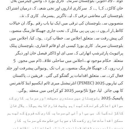
کوئٹہ، 29 اکتوبر: بلوچستان سرمایہ کاری بورڈ کے وائس چیئرمین بلال
خان کاکڑنے کہا ہے کہ سرکاری اداروں اور نجی شعبے کے درمیان اشتراک
بلوچستان کی معاشی ترقی کے لیے ناگزیر ہیسرمایہ کاری کے نئے
منصوبوں سے بلوچستان کی ترقی میں ایک نیا باب رقم ہوگا، ان خیالات
کااظہار انہوں نے پی پی پی ماڈل کے تحت جاری جھینگا فارمنگ منصوبے
کی پیش رفت سے متعلق اجلاس سے خطاب کرتے ہوئے کیا، اجلاس میں
بلوچستان سرمایہ کاری بورڈ کیسی ای او قائم لاشاری، بلوچستان پبلک
پرائیویٹ پارٹنرشپ اتھارٹی کے سی ای او ڈاکٹر فیصل خان اور دیگر
متعلقہ حکام موجود تھے،اجلاس میں ساحلی علاقے ڈام میں مجوزہ 5
ارب روپے کے جھنیگا فارمنگ منصوبے پر اب تک ہونیوالی پیشرفت اور جلد
فعال کرنے سے متعلق اقدامات پر گفتگو کی گئی۔ فریقین نے پاکستان
انٹرنیشنل میری ٹائم ایکسپو اینڈ کانفرنس (PIMEC) 2025 کی تیاریوں
کا بھی جائزہ لیا، جو3 تا5نومبر 2025 کو کراچی میں منعقد ہوگی۔
پائیمیک 2025 بلوچستان میں سمندری معیشت اور سرمایہ کاری کے
مواقع اجاگر کرنے کے لیے اہم پلیٹ فارم ثابت ہوگا۔ بلال خان
کاکڑ نے کہا کہ بی بی او آئی ٹی سرمایہ کاری کے فروغ کے لیے ہر
ممکن اقدامات جاری رکھے گا، صوبائی حکومت کی سرمایہ کار
دوست پالیسیوں، شفاف قوانین، تیز تر اجازت نامہ نظام اور