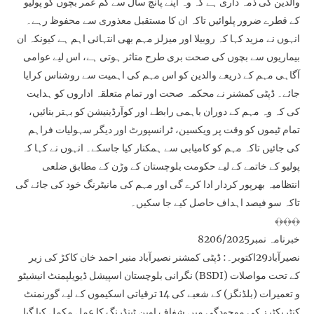
والدین کی ذمہ داری ہے کہ وہ اپنے پانچ سال سے کم عمر بچوں کو پولیو
کے قطرے ضرور پلوائیں تاکہ ان کا مستقبل معذوری سے محفوظ رہے۔
انہوں نے مزید کہا کہ روبیلا اور میزلز مہم بھی انتہائی اہم ہے کیونکہ ان
بیماریوں سے بچوں کی صحت بری طرح متاثر ہوتی ہے، اس لیے عوامی
آگاہی مہم کے ذریعے والدین کو اس مہم کی اہمیت سے روشناس کرایا
جائے۔ ڈپٹی کمشنر نے محکمہ صحت اور تمام متعلقہ اداروں کو ہدایت
کی کہ وہ مہم کے دوران باہمی رابطے اور کوآرڈینیشن کو بہتر بنائیں،
تمام ٹیموں کو وقت پر ویکسین، ٹرانسپورٹ اور دیگر سہولیات فراہم
کی جائیں تاکہ مہم کو کامیابی سے ہمکنار کیا جاسکے۔ انہوں نے کہا کہ
پولیو کے خاتمے کے لیے حکومت بلوچستان کے وڑن کے مطابق ضلعی
انتظامیہ بھرپور کردار ادا کرے گی اور مہم کی مانیٹرنگ خود کی جائے گی
تاکہ سو فیصد اہداف حاصل کیے جا سکیں۔
﴾﴿﴾﴿﴾﴿
خبرنامہ نمبر8206/2025
نصیرآباد29اکتوبر۔: ڈپٹی کمشنر نصیرآباد منیر احمد خان کاکڑ کی زیر
نگرانی بلوچستان اسپیشل ڈیویلپمنٹ انیشیٹو (BSDI) کے تحت مواصلات
و تعمیرات (بلڈنگز) کے شعبے کی 14 ترقیاتی اسکیموں کے لیے گورنمنٹ
کنٹریکٹرز کی موجودگی میں شفاف اوپن ٹینڈرنگ کا عمل مکمل کیا گیا۔