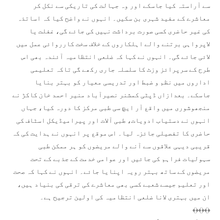
سے آراستہ کیا جاسکے اور وہ جہالت کی تاریکی سے نکل کر
معاشرے کے مفید شہری بن سکیں۔ انہوں نے واضح کیا کہ اساتذہ
کی غیر حاضری کسی صورت برداشت نہیں کی جائے گی، غفلت یا
لاپرواہی برتنے والے اہلکاروں کے خلاف سخت کارروائی عمل میں
لائی جائے گی۔ انہوں نے کہا کہ ضلعی انتظامیہ آئندہ بھی اس
طرح کے سرپرائز وزٹ کا سلسلہ جاری رکھے گی تاکہ تعلیمی
اداروں میں نظم و ضبط اور تدریسی معیار کو بہتر بنایا
جاسکے۔ بعدازاں ڈپٹی کمشنر نصیرآباد منیر احمد خان کاکڑ نے
منجھوشوری میں واقع آر ایچ سی طبی مرکز کا دورہ کیا، جہاں
انہوں نے دستیاب ادویات، طبی آلات اور پیرامیڈیکل اسٹاف کی
حاضری کا تفصیلی جائزہ لیا۔ اس موقع پر انہوں نے ہدایت کی کہ
قریبی دیہی علاقوں سے آنے والے مریضوں کو ہر ممکن طبی
سہولیات فراہم کی جائیں اور عوامی خدمت کے جذبے کے تحت
مریضوں کے ساتھ بہتر رویہ اپنایا جائے۔ انہوں نے کہا کہ صحت
اور تعلیم جیسے شعبے کسی بھی معاشرے کی ترقی کی بنیاد ہیں،
ان میں بہتری لانا ضلعی انتظامیہ کی اولین ترجیح ہے۔
﴾﴿﴾﴿﴾﴿