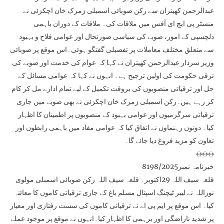
عبدالرحمن کھیتران سے رکن صوبائی اسمبلی زمرک خان اچکزئی نے
منسٹر پی ایچ ای آفس میں ملاقات کی۔ ملاقات کے دوران باہمی
دلچسپی کے امور، صوبے کی سیاسی صورتحال اور عوامی فلاح و بہبود
سے متعلق مختلف معاملات پر تفصیلی گفتگو ہوئی۔اس موقع پر صوبائی
وزیر سردار عبدالرحمن کھیتران نے کہا کہ عوام کی خدمت اور صوبے کی
ترقی حکومت کی اولین ترجیح ہے۔ انہوں نے کہا کہ عوامی مسائل کے
حل اور ترقیاتی منصوبوں کی بروقت تکمیل کے لیے تمام ادارے مل کر کام
کر رہے ہیں۔رکن اسمبلی زمرک خان اچکزئی نے بھی صوبے میں جاری
ترقیاتی سرگرمیوں اور عوامی بہبود کے منصوبوں پر اطمینان کا اظہار
کیا۔ دونوں رہنماوں نے اتفاق کیا کہ عوامی مفاد میں باہمی رابطوں اور
تعاون کو مزید فروغ دیا جائے گا۔
﴾﴿﴾﴿﴾﴿
خبرنامہ نمبر8198/2025
قلعہ سیف اللہ 29اکتوبر۔ قلعہ سیف اللہ رکن صوبائی اسمبلی مولوی
نوراللہ نے لیبر ٹیچنگ اسپتال مسلم باغ کے جاری ترقیاتی کاموں کا معائنہ
کیا۔ اس موقع پر ایم پی اے نے ترقیاتی کاموں کی سست رفتاری اور معیار
پر شدید ناراضگی اور برہمی کا اظہار کیا۔انہوں نے موقع پر موجود عملے