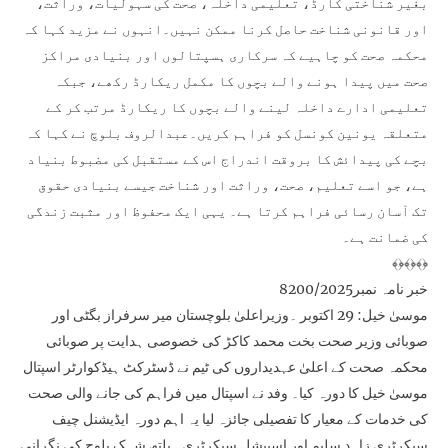
بغیر شناختی کارڈ، تعلیمی داخلہ، صحت کی سہولیات، وراثت،
اور قانونی شناخت حاصل کرنا ممکن نہیں۔انہوں نے مزید کہا کہ
محکمہ صحت کو چاہیے کہ سرکاری ہسپتالوں اور بنیادی مراکز
صحت میں پیدا ہونے والے بچوں کا مکمل ریکارڈ رکھے، جبکہ
تعلیمی ادارے داخلہ لینے والے بچوں کا ریکارڈ مرتب کر کے
متعلقہ یونین کونسل کو فراہم کریں۔عبدالروف بلوچ نے کہا کہ
بچے کی پیدائش کا بروقت اندراج اس کے مستقبل کی مضبوط بنیاد
ہے، جو اسے تعلیم، صحت، وراثت اور شناخت جیسے بنیادی حقوق
تک آسان رسائی فراہم کرتا ہے۔ یہی ایک محفوظ اور مثبت زندگی
کی ضمانت ہے۔
﴾﴿﴾﴿﴾﴿
خبر نامہ نمبر8200/2025
موسیٰ خیل: 29 اکتوبر ۔وزیراعلیٰ بلوچستان میر سرفراز بگٹی اور
صوبائی وزیر صحت بخت محمد کاکڑ کی خصوصی ہدایت پر صوبائی
محکمہ صحت کے اعلیٰ عہدیداروں کی ٹیم نے ڈسٹرکٹ ہیڈکوارٹر اسپتال
موسیٰ خیل کا دورہ کیا۔ وفد نے اسپتال میں فراہم کی جانے والی صحت
کی خدمات کے معیار کا تفصیلی جائزہ لیا یہ اہم دورہ ایڈیشنل چیف
سیکرٹری زاہد سلیم اور اسپیشل سیکرٹری ہیلتھ شہک بلوچ کی نگرانی