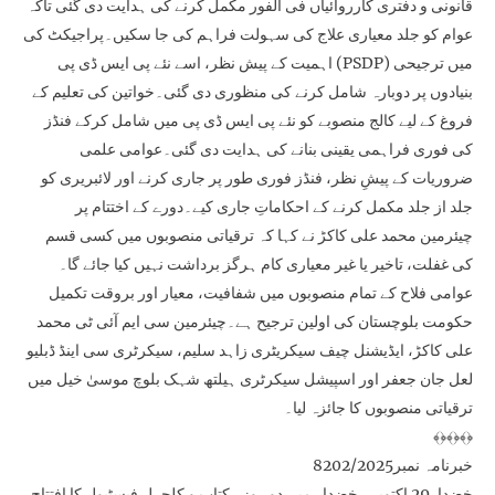
قانونی و دفتری کارروائیاں فی الفور مکمل کرنے کی ہدایت دی گئی تاکہ
عوام کو جلد معیاری علاج کی سہولت فراہم کی جا سکیں۔پراجیکٹ کی
اہمیت کے پیش نظر، اسے نئے پی ایس ڈی پی (PSDP) میں ترجیحی
بنیادوں پر دوبارہ شامل کرنے کی منظوری دی گئی۔خواتین کی تعلیم کے
فروغ کے لیے کالج منصوبے کو نئے پی ایس ڈی پی میں شامل کرکے فنڈز
کی فوری فراہمی یقینی بنانے کی ہدایت دی گئی۔عوامی علمی
ضروریات کے پیشِ نظر، فنڈز فوری طور پر جاری کرنے اور لائبریری کو
جلد از جلد مکمل کرنے کے احکاماتِ جاری کیے۔دورے کے اختتام پر
چیئرمین محمد علی کاکڑ نے کہا کہ ترقیاتی منصوبوں میں کسی قسم
کی غفلت، تاخیر یا غیر معیاری کام ہرگز برداشت نہیں کیا جائے گا۔
عوامی فلاح کے تمام منصوبوں میں شفافیت، معیار اور بروقت تکمیل
حکومت بلوچستان کی اولین ترجیح ہے۔چیئرمین سی ایم آئی ٹی محمد
علی کاکڑ، ایڈیشنل چیف سیکریٹری زاہد سلیم، سیکرٹری سی اینڈ ڈبلیو
لعل جان جعفر اور اسپیشل سیکرٹری ہیلتھ شہک بلوچ موسیٰ خیل میں
ترقیاتی منصوبوں کا جائزہ لیا۔
﴾﴿﴾﴿﴾﴿
خبرنامہ نمبر8202/2025
خضدار29 اکتوبر۔ خضدار میں دو روزہ کتاب و کلچرل فیسٹیول کا افتتاح