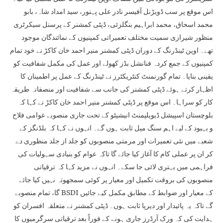
اس موقع پر سب ڈویڑنل آفیسر نادر علی پہنور، سید امداد شاہ، بابو
محمد اسحاق، محمد ابراہیم بنگلزئی، ڈپٹی کمشنر کے پرسنل سیکرٹری
منظور شیرازی سمیت مختلف تعمیراتی کمپنیوں کے نمائندگان موجود
تھے۔ اوپن ٹینڈرنگ کے دوران ڈپٹی کمشنر منیر احمد خان کاکڑ نے خود تمام
کمپنیوں کے جمع کردہ فنانشل بڈز کھولے اور عمل کی مکمل شفافیت کو
یقینی بنایا۔ تمام گورنمنٹ کنٹریکٹرز نے ٹینڈرنگ کے عمل پر اطمینان کا
اظہار کرتے ہوئے ڈپٹی کمشنر کی جانب سے شفافیت اور منصفانہ طریقہ
کار کو سراہا۔ اس موقع پر ڈپٹی کمشنر منیر احمد خان کاکڑ نے کہا کہ
بلوچستان اسپیشل ڈیویلپمنٹ انیشیٹو کے تحت جاری منصوبے عوامی فلاح
و بہبود کے لیے اہم سنگ میل ثابت ہوں گے۔ انہوں نے کہا کہ بلڈنگز کے
شعبے میں نئی تعمیرات اور مرمتی منصوبوں کو جلد از جلد منظوری دے
کر ان پر عملی کام کا آغاز کیا جائے گا تاکہ عوام کو بنیادی سہولیات کی
فراہمی میں بہتری لائی جا سکے۔ انہوں نے مزید کہا کہ ترقیاتی
منصوبوں کی بروقت تکمیل اور معیار پر کوئی سمجھوتہ نہیں کیا جائے
گا، تمام منصوبے BSDI کے معیار اور ضوابط کے مطابق مکمل کیے جائیں
گے تاکہ یہ پائیدار اور دیرپا ثابت ہوں۔ ڈپٹی کمشنر نے متعلقہ افسران کو
ہدایت کی کہ ورک آرڈرز جاری ہونے کے فوراً بعد ترقیاتی سرگرمیوں کا