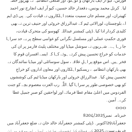
فورس، کیو آر ایف بارکھان و کوہلو، اور ضلعی انتظامیہ نے بھرپور حصہ
لیا۔ کرنل محمد یونس، دفعدار خالد حسین، کیو آر ایف انچارج نور احمد
کھیتران، اور مسلم جان سمیت متعدد اہلکاروں نے قیادت کی۔ پی ڈی ایم
اے بلوچستان، لورالائی ٹیم کے عبدالرزاق خروٹی اور حنیف ترین نے بھی
کلیدی کردار ادا کیا۔ڈپٹی کمشنر عبداللہ کھوسو کی متحرک قیادت،
فوری حکمتِ عملی اور مسلسل نگرانی کو عوامی سطح پر بے حد سراہا
جا رہا ہے۔ شہریوں نے سوشل میڈیا اور مختلف پلیٹ فارمز پر ان کی
خدمات کو خراجِ تحسین پیش کرتے ہوئے کہا کہ ایسے افسران قوم کا
فخر ہیں۔اس موقع پر اہلِ علاقہ، سول سوسائٹی اور میڈیا نمائندگان نے
بھی بارکھان انتظامیہ، ریسکیو اہلکاروں اور معاون اداروں کو خراجِ
تحسین پیش کیا۔ عبدالرزاق خروٹی اور بارکھان میڈیا ٹیم کی کوششوں
کو بھی خصوصی طور پر سراہا گیا۔اللّٰہ رب العزت معصوم بچے کو جنت
الفردوس میں اعلیٰ مقام عطا فرمائے اور لواحقین کو صبرِ جمیل عطا
کرے۔ آمین۔
﴾﴿﴾﴿﴾﴿
خبرنامہ نمبر8204/2025
جعفرآباد29اکتوبر۔ ڈپٹی کمشنر جعفرآباد خالد خان نے ضلع جعفرآباد میں
خریف سیزن 2025 کی فصلات کا تفصیلی جائزہ لیا۔ اس موقع پر ان