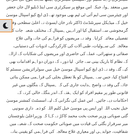
میں منعقد ہوا، جبکہ اس موقع پر سیکرٹری سی اینڈ ڈبلیو لال جان جعفر
اور چیئرمین سی ایم آئی ٹی ٹیم بھی موجود تھے ڈی ایچ کیو اسپتال موسیٰ
خیل کے میڈیکل سپرنٹنڈنٹ ڈاکٹر نادر خان ایسوٹ نے اعلیٰ سطحی وفد کا
گرمجوشی سے استقبال کیا اور انہیں ہسپتال کے مختلف شعبہ جات کا
تفصیلی معائنہ کرایا۔ وفد نے مریضوں کو فراہم کی جانے والی علاج
معالجہ کی سہولیات، طبی آلات کی کارکردگی، ادویات کی دستیابی،
صفائی و ستھرائی، عملے کی حاضری اور مریضوں کی شکایات کے ازالے
کے نظام کا باریک بینی سے جائزہ لیا دورے کے دوران دو اہم اقدامات بھی
کیے گئے وفد نے ڈی ایچ کیو اسپتال موسیٰ خیل میں سولرائزیشن سسٹم کا
افتتاح کیا، جس سے ہسپتال کو بلا تعطل بجلی کی فراہمی ممکن بنائی
جائے گی وفد نے واضح ہدایت جاری کی کہ ہسپتال کے بنگلوں میں غیر
قانونی طور پر مقیم افراد کو ایک ہفتے کے اندر بنگلے خالی کرنے کے
احکامات دیے جائیں۔ اس عمل کی نگرانی کے لیے اسسٹنٹ کمشنر موسیٰ
خیل نجیب اللہ اور ایس پی موسیٰ خیل کلیم اللہ کو ذمہ داری سونپی
گئی صوبائی وزیر صحت بخت محمد کاکڑ نے کہا کہ وزیراعلیٰ بلوچستان
میر سرفراز بگٹی کی قیادت میں صوبائی حکومت صحت کے شعبے میں
شفافیت، جوابدہی اور معیاری علاج معالجہ کی فراہمی کو یقینی بنانے