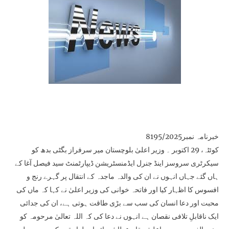
خبرنامہ نمبر8195/2025
کوئٹہ، 29 اکتوبر ۔ وزیر اعلیٰ بلوچستان میر سرفراز بگٹی بدھ کو
سیکرٹری سروسز اینڈ جنرل ایڈمنسٹریشن ڈیپارٹمنٹ سید فیصل آغا کے
ہاں گئے جہاں انہوں نے ان کی والدہ ماجدہ کے انتقال پر گہرے رنج و
افسوس کا اظہار کیا اور فاتحہ خوانی کی وزیر اعلیٰ نے کہا کہ ماں کی
محبت اور دعا انسان کی سب سے بڑی طاقت ہوتی ہے، ان کی جدائی
ایک ناقابلِ تلافی نقصان ہے انہوں نے دعا کی کہ اللہ تعالیٰ مرحومہ کو