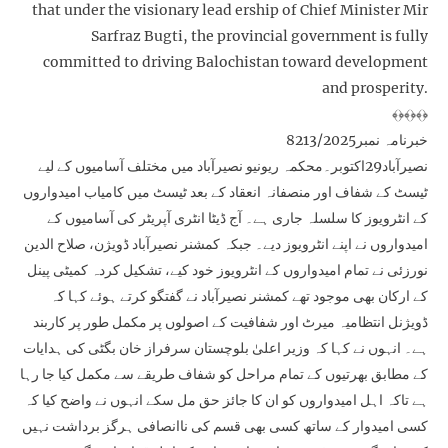
that under the visionary lead ership of Chief Minister Mir
Sarfraz Bugti, the provincial government is fully
committed to driving Balochistan toward development
and prosperity.
﴾﴿﴾﴿﴾﴿
خبرنامہ نمبر8213/2025
نصیرآباد29اکتوبر۔محکمہ ریونیو نصیرآباد میں مختلف آسامیوں کے لیے
ٹیسٹ کے شفاف اور منصفانہ انعقاد کے بعد ٹیسٹ میں کامیاب امیدواروں
کے انٹرویوز کا سلسلہ جاری ہے۔ آج ڈیٹا انٹری آپریٹر کی آسامیوں کے
امیدواروں نے اپنے انٹرویوز دیے۔ جبکہ کمشنر نصیرآباد ڈویژن، صلاح الدین
نورزئی نے تمام امیدواروں کے انٹرویوز خود کیے، تشکیل کردہ کمیٹی پینل
کے ارکان بھی موجود تھے کمشنر نصیرآباد نے گفتگو کرتے ہوئے کہا کہ
ڈویژنل انتظامیہ میرٹ اور شفافیت کے اصولوں پر مکمل طور پر کاربند
ہے۔ انہوں نے کہا کہ وزیر اعلیٰ بلوچستان سرفراز خان بگٹی کی ہدایات
کے مطابق بھرتیوں کے تمام مراحل کو شفاف طریقے سے مکمل کیا جا رہا
ہے تاکہ اہل امیدواروں کو ان کا جائز حق مل سکے انہوں نے واضح کیا کہ
کسی امیدوار کے ساتھ کسی بھی قسم کی ناانصافی ہرگز برداشت نہیں