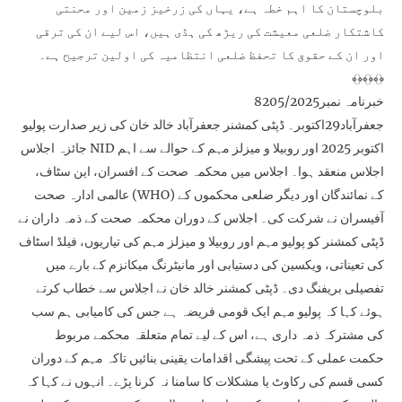
بلوچستان کا اہم خطہ ہے، یہاں کی زرخیز زمین اور محنتی
کاشتکار ضلعی معیشت کی ریڑھ کی ہڈی ہیں، اس لیے ان کی ترقی
اور ان کے حقوق کا تحفظ ضلعی انتظامیہ کی اولین ترجیح ہے۔
﴾﴿﴾﴿﴾﴿
خبرنامہ نمبر8205/2025
جعفرآباد29اکتوبر۔ ڈپٹی کمشنر جعفرآباد خالد خان کی زیر صدارت پولیو
جائزہ اجلاس NID اکتوبر 2025 اور روبیلا و میزلز مہم کے حوالے سے اہم
اجلاس منعقد ہوا۔ اجلاس میں محکمہ صحت کے افسران، این سٹاف،
عالمی ادارہ صحت (WHO) کے نمائندگان اور دیگر ضلعی محکموں کے
آفیسران نے شرکت کی۔ اجلاس کے دوران محکمہ صحت کے ذمہ داران نے
ڈپٹی کمشنر کو پولیو مہم اور روبیلا و میزلز مہم کی تیاریوں، فیلڈ اسٹاف
کی تعیناتی، ویکسین کی دستیابی اور مانیٹرنگ میکانزم کے بارے میں
تفصیلی بریفنگ دی۔ ڈپٹی کمشنر خالد خان نے اجلاس سے خطاب کرتے
ہوئے کہا کہ پولیو مہم ایک قومی فریضہ ہے جس کی کامیابی ہم سب
کی مشترکہ ذمہ داری ہے، اس کے لیے تمام متعلقہ محکمے مربوط
حکمت عملی کے تحت پیشگی اقدامات یقینی بنائیں تاکہ مہم کے دوران
کسی قسم کی رکاوٹ یا مشکلات کا سامنا نہ کرنا پڑے۔ انہوں نے کہا کہ