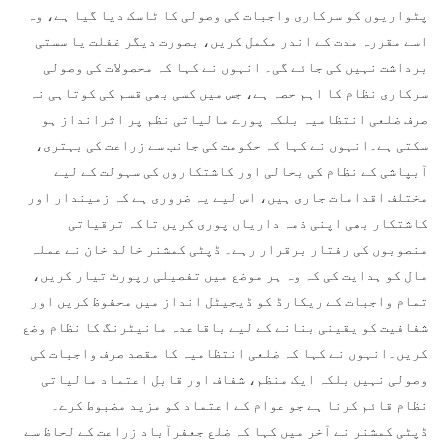
پٹواریوں کو سرکاری واجبات کی وصولی کا ٹاسک دیا گیا ہے، وہ
اسے مقررہ مدت کے اندر مکمل کریں، بصورت دیگر غفلت یا سستی
برداشت نہیں کی جائے گی۔ انہوں نے کہا کہ محصولات کی وصولی
سرکاری نظام کا اہم حصہ ہے، جس میں کسی بھی قسم کی کوتاہی نہ
صرف ضلعی انتظامیہ بلکہ پورے مالیاتی نظم پر اثرانداز ہو
سکتی ہے۔انہوں نے کہا کہ حکومت کی جانب سے زراعت کی بہتری،
آبپاشی کے نظام کی بحالی اور کاشتکاروں کی سہولت کے لیے
مختلف اقدامات جاری ہیں، اس لیے یہ ضروری ہے کہ زمیندار اور
کاشتکار بھی اپنی ذمہ داریاں پوری کریں تاکہ ترقیاتی
منصوبوں کی رفتار برقرار رہے۔ ڈپٹی کمشنر خالد خان نے عملہ
مال کو ہدایت کی کہ وہ ہر موضع میں تفصیلی رپورٹ تیار کریں،
تمام واجبات کے ریکارڈ کو ڈیجیٹل انداز میں محفوظ کریں اور
شفافیت کو یقینی بنانے کے لیے باقاعدہ مانیٹرنگ کا نظام وضع
کریں۔انہوں نے کہا کہ ضلعی انتظامیہ کا مقصد صرف واجبات کی
وصولی نہیں بلکہ ایک منظم، شفاف اور قابل اعتماد مالیاتی
نظام قائم کرنا ہے جو عوام کے اعتماد کو مزید مضبوط کرے۔
ڈپٹی کمشنر نے آخر میں کہا کہ ضلع جعفرآباد زراعت کے لحاظ سے