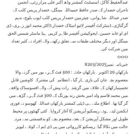
عبدالحفیظ کاکڑ، اسسٹنٹ کمشنر وڈھ اکبر علی مزار زئی، انجمن
تاجران خضدار کے صدر حافظ حمیداللہ مینگل، خضدار پریس کلب کے
صدر عبداللہ شاہوانی، چیئرمین خضدار پریس کلب ایوب بلوچ، ندیم
گرگناڑی، ڈسٹرکٹ آفیسر لائیو اسٹاک خضدار ڈاکٹر محمد انور زہری، ڈی
ای او عابد حسین، ایجوکیشن آفیسر ظاہر کریم, ہیڈ ماسٹر شمس الحق
مینگل اور دیگر مختلف طبقات سے تعلق رکھنے والے افراد نے کثیر تعداد
میں شرکت کی۔
﴾﴿﴾﴿﴾﴿
خبرنامہ نمبر8203/2025
بارکھان 29 اکتوبر ۔بارکھان حادثہ: 300 فٹ گہرے بور میں گرنے والا
معصوم بچہ جان کی بازی ہار گیا ، انتظامیہ کی مشترکہ کاوشیں قابلِ
تحسینبارکھان کے علاقے میں گزشتہ رات پیش آنے والے افسوسناک واقعے
میں محمد قاسم ولد امیر بخش رند بورنگ کے 300 فٹ گہرے گڑھے میں
گر گیا تھا۔ اطلاع ملتے ہی ڈپٹی کمشنر بارکھان عبداللہ کھوسو نے فوری
ایکشن لیتے ہوئے ریسکیو آپریشن کا آغاز کروایا۔ کئی گھنٹوں پر محیط
طویل اور مشکل آپریشن کے بعد، معصوم بچے کو بدقسمتی سے مردہ
حالت میں نکالا گیا۔ریسکیو کارروائی میں پی ڈی ایم اے کوئٹہ، لیویز