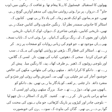
پھولوں کا استقبالیہ فیسٹیول کا پہلا پیغام تھا۔و ثقافت کے رنگوں میں ڈوب
جاو” کے دروازے پر براہوئی روایتی سازوں کی مدھم آوازیں گونج رہی
تھیں، جو مہمانوں کو ایک قدیم زمانے کی یاد دلا رہی تھیں۔ کتابوں کے
اسٹالز کا جادوئی سمندر نظر آیا۔ رنگین جلدوں والی کتابیں چمک رہی
تھیں، تاریخی کتابیں، بلوچی شاعری کے دیوان، لوک کہانیاں، تاریخی
ناولز، اور بچوں کے لیے رنگ برنگی کہانیاں۔ براہوئی ادب کے نایاب نسخے
بھی یہاں موجود تھے، جو قوم کی زبانی روایات کو صفحات پر زندہ کر
رہے تھے۔اسٹالز کی قطار آگے بڑھی تو روایتی کھانوں کی مہک نے سب
کو حیران کردیا۔ سجی کے دھوئیں، کباب کی بھون، تازہ لسی کے گلاس،
اور بلوچی روٹیوں کے ڈھیر ہر طرف کھانے پینے کا رنگین میلہ پیش کر
رہے تھے۔ دانکو کا کرارا ذائقہ، میٹھی روٹی کی مٹھاس، مکھن کی خالص
خوشبو، آچار کی تیز چٹپٹی پن، گھی سے آمیزش والی روٹی اور شڑدو کی
منفرد ذائقہ دار چٹنی ہر لقمے کو یادگار بنا رہی تھیں۔بچے دانکو کو
ہاتھوں میں تھامے دوڑ رہے تھے، جبکہ بزرگ میٹھی روٹی اور لسی کے
ساتھ پرانی یادیں تازہ کر رہے تھے۔ کشیدہ کاری کے اسٹالز نے دل چھو لیا
– بلوچی چادر اور کپڑوں پر باریک کڑھائی، جو ماں بہنوں کی محنت کی
گواہی دے رہی تھی۔ گدّان کی بناوٹ کے نمونے، ہرن کی خوبصورت