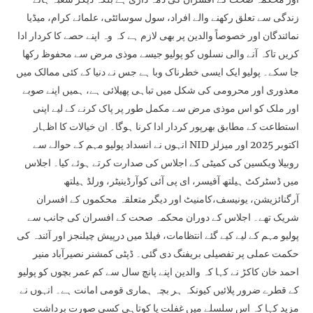
زندگی سے تعلق رکھنے والے افراد، سول سوسائٹی، علمائے کرام، میڈیا
نمائندگان اور خصوصاً والدین پر بھی لازم ہے کہ وہ اپنے حصے کا کردار ادا
کریں تاکہ آنے والی نسلوں کو پولیو جیسے موذی مرض سے محفوظ رکھا
جا سکے۔ پولیو ایک ایسی خطرناک وبا ہے جس نے دنیا کے کئی ممالک میں
معذوری اور محرومی کی شکل میں تباہی پھیلائی ہے، ہمیں اپنے صوبے
اور ملک کو اس موذی مرض سے مکمل طور پر پاک کرنے کے لیے اپنی
استطاعت کے مطابق بھرپور کردار ادا کرنا ہوگا۔ ان خیالات کا اظہار
انہوں نے انسداد پولیو مہم کے حوالے سے NID اکتوبر 2025 اور میزلز
روبیلا ویکسین کی کمیٹی کے اجلاس کی صدارت کرتے ہوئے کیا۔ اجلاس
میں ڈسٹرکٹ ہیلتھ آفیسر، ای پی آئی کوآرڈینیٹر، ورلڈ ہیلتھ
آرگنائزیشن، یونیسف،کامنیٹ اور دیگر متعلقہ محکموں کے افسران
شریک تھے۔ اجلاس کے دوران محکمہ صحت کے افسران کی جانب سے
پولیو مہم کے لیے کیے گئے انتظامات، فیلڈ میں درپیش چیلنجز اور آئندہ کی
حکمت عملی پر تفصیلی بریفنگ دی گئی۔ ڈپٹی کمشنر نصیرآباد منیر
احمد خان کاکڑ نے کہا کہ والدین اپنے پانچ سال سے کم عمر بچوں کو پولیو
کے قطرے ضرور پلائیں کیونکہ ہر بچہ ہماری قومی امانت ہے۔ انہوں نے
مزید کہا کہ اس سلسلے میں غفلت یا کوتاہی کسی صورت برداشت