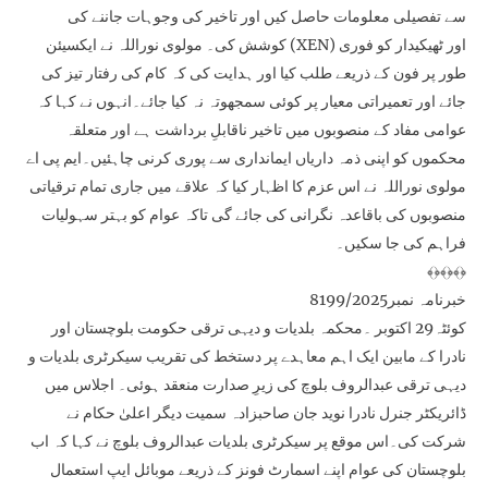
سے تفصیلی معلومات حاصل کیں اور تاخیر کی وجوہات جاننے کی
کوشش کی۔ مولوی نوراللہ نے ایکسیئن (XEN) اور ٹھیکیدار کو فوری
طور پر فون کے ذریعے طلب کیا اور ہدایت کی کہ کام کی رفتار تیز کی
جائے اور تعمیراتی معیار پر کوئی سمجھوتہ نہ کیا جائے۔انہوں نے کہا کہ
عوامی مفاد کے منصوبوں میں تاخیر ناقابلِ برداشت ہے اور متعلقہ
محکموں کو اپنی ذمہ داریاں ایمانداری سے پوری کرنی چاہئیں۔ایم پی اے
مولوی نوراللہ نے اس عزم کا اظہار کیا کہ علاقے میں جاری تمام ترقیاتی
منصوبوں کی باقاعدہ نگرانی کی جائے گی تاکہ عوام کو بہتر سہولیات
فراہم کی جا سکیں۔
﴾﴿﴾﴿﴾﴿
خبرنامہ نمبر8199/2025
کوئٹہ29 اکتوبر ۔محکمہ بلدیات و دیہی ترقی حکومت بلوچستان اور
نادرا کے مابین ایک اہم معاہدے پر دستخط کی تقریب سیکرٹری بلدیات و
دیہی ترقی عبدالروف بلوچ کی زیرِ صدارت منعقد ہوئی۔ اجلاس میں
ڈائریکٹر جنرل نادرا نوید جان صاحبزادہ سمیت دیگر اعلیٰ حکام نے
شرکت کی۔اس موقع پر سیکرٹری بلدیات عبدالروف بلوچ نے کہا کہ اب
بلوچستان کی عوام اپنے اسمارٹ فونز کے ذریعے موبائل ایپ استعمال