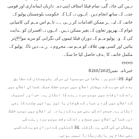
نہیں کی جائے گی، تمام فیلڈ اسٹاف اپنی ذمہ داریاں ایمانداری اور قومی
جذبے کے ساتھ انجام دیں۔ انہوں نے کہا کہ حکومت بلوچستان پولیو کے
خاتمے کے لیے ہر ممکن اقدامات کر رہی ہے، تاہم اس مہم کی کامیابی
عوام کے بھرپور تعاون کے بغیر ممکن نہیں۔ انہوں نے افسران کو ہدایت
کی کہ وہ پولیو مہم کے دوران فیلڈ ٹیموں کی نگرانی کو مزید مو¿ثر
بنائیں اور کسی بھی علاقے کو مہم سے محروم نہ رہنے دیں تاکہ پولیو کے
مکمل خاتمے کا ہدف حاصل کیا جا سکے۔
﴾﴿﴾﴿﴾﴿
خبرنامہ نمبر8210/2025
کوئٹہ29اکتوبر۔ علاقائی موسمیاتی مرکز بلوچستان کے مطابق
بدھ کو صوبے کے بیشتر اضلاع میں موسم خشک جبکہ شمالی اضلاع میں
رات کے اوقات میں موسم سرد رہنے کا امکان ہے۔ حب اور لسبیلہ
کے اضلاع میں گرد و غبار کے طوفان یا تیز ہوائیں چلنے کا بھی
امکان ہے۔جمعرات کو بھی صوبے کے زیادہ تر اضلاع میں موسم خشک
اور شمالی اضلاع میں صبح و رات کے وقت موسم سرد رہنے کی
پیشگوئی کی گئی ہے۔گزشتہ 24 گھنٹوں کے دوران صوبے کے کسی
بھی مقام پر بارش ریکارڈ نہیں ہوئی۔