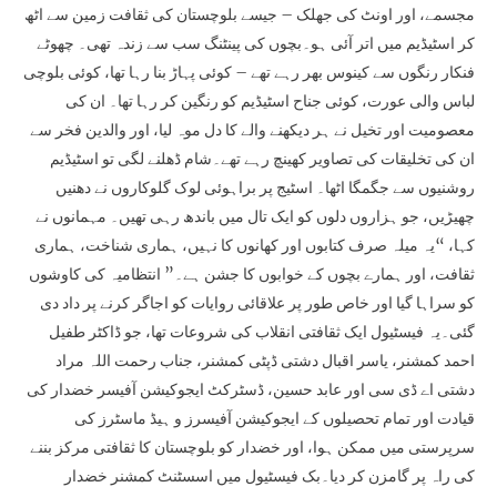
مجسمے، اور اونٹ کی جھلک – جیسے بلوچستان کی ثقافت زمین سے اٹھ
کر اسٹیڈیم میں اتر آئی ہو۔بچوں کی پینٹنگ سب سے زندہ تھی۔ چھوٹے
فنکار رنگوں سے کینوس بھر رہے تھے – کوئی پہاڑ بنا رہا تھا، کوئی بلوچی
لباس والی عورت، کوئی جناح اسٹیڈیم کو رنگین کر رہا تھا۔ ان کی
معصومیت اور تخیل نے ہر دیکھنے والے کا دل موہ لیا، اور والدین فخر سے
ان کی تخلیقات کی تصاویر کھینچ رہے تھے۔شام ڈھلنے لگی تو اسٹیڈیم
روشنیوں سے جگمگا اٹھا۔ اسٹیج پر براہوئی لوک گلوکاروں نے دھنیں
چھیڑیں، جو ہزاروں دلوں کو ایک تال میں باندھ رہی تھیں۔ مہمانوں نے
کہا، “یہ میلہ صرف کتابوں اور کھانوں کا نہیں، ہماری شناخت، ہماری
ثقافت، اور ہمارے بچوں کے خوابوں کا جشن ہے۔” انتظامیہ کی کاوشوں
کو سراہا گیا اور خاص طور پر علاقائی روایات کو اجاگر کرنے پر داد دی
گئی۔یہ فیسٹیول ایک ثقافتی انقلاب کی شروعات تھا، جو ڈاکٹر طفیل
احمد کمشنر، یاسر اقبال دشتی ڈپٹی کمشنر، جناب رحمت اللہ مراد
دشتی اے ڈی سی اور عابد حسین، ڈسٹرکٹ ایجوکیشن آفیسر خضدار کی
قیادت اور تمام تحصیلوں کے ایجوکیشن آفیسرز و ہیڈ ماسٹرز کی
سرپرستی میں ممکن ہوا، اور خضدار کو بلوچستان کا ثقافتی مرکز بننے
کی راہ پر گامزن کر دیا۔بک فیسٹیول میں اسسٹنٹ کمشنر خضدار