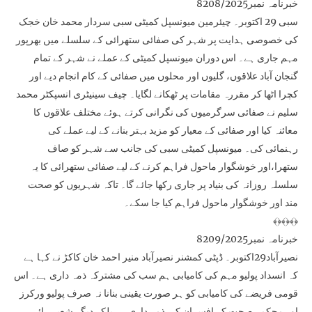
خبرنامہ نمبر8208/2025
سبی 29 اکتوبر۔ چیئرمین میونسپل کمیٹی سبی سردار محمد خان خجک
کی خصوصی ہدایت پر شہر کی صفائی ستھرائی کے سلسلے میں بھرپور
مہم جاری ہے۔ اس دوران میونسپل کمیٹی کے عملے نے شہر کے تمام
گنجان آباد علاقوں، گلیوں اور محلوں میں صفائی کے کام انجام دیے اور
کچرا اٹھا کر مقررہ مقامات پر ٹھکانے لگایا۔ چیف سینیٹری انسپکٹر محمد
سلیم نے صفائی سرگرمیوں کی نگرانی کرتے ہوئے مختلف علاقوں کا
معائنہ کیا اور صفائی کے معیار کو مزید بہتر بنانے کے لیے عملے کی
رہنمائی کی۔ میونسپل کمیٹی سبی کی جانب سے شہر کو صاف
ستھرا،اور خوشگوار ماحول فراہم کرنے کے لیے صفائی ستھرائی کا یہ
سلسلہ روزانہ کی بنیاد پر جاری رکھا جائے گا۔ تاکہ شہریوں کو صحت
مند اور خوشگوار ماحول فراہم کیا جا سکے۔
﴾﴿﴾﴿﴾﴿
خبرنامہ نمبر8209/2025
نصیرآباد29اکتوبر۔ ڈپٹی کمشنر نصیرآباد منیر احمد خان کاکڑ نے کہا ہے
کہ انسداد پولیو مہم کی کامیابی ہم سب کی مشترکہ ذمہ داری ہے۔ اس
قومی فریضے کی کامیابی کو ہر صورت یقینی بنانا نہ صرف پولیو ورکرز
اور محکمہ صحت کے افسران کی ذمہ داری ہے بلکہ دیگر شعبہ ہائے