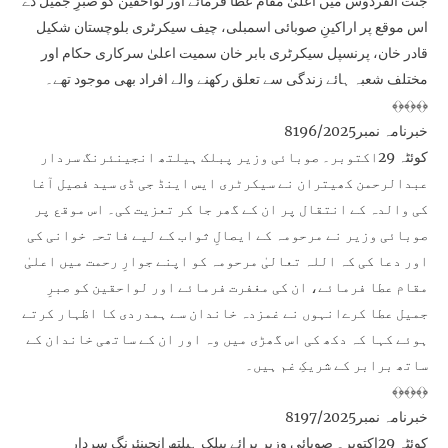
جنت الفردوس میں اعلیٰ مقام عطا فرمائے اور لواحقین کو صبرِ جمیل دے
اس موقع پر اراکینِ صوبائی اسمبلی، چیف سیکرٹری بلوچستان شکیل
قادر خان، پرنسپل سیکرٹری بابر خان سمیت اعلیٰ سرکاری حکام اور
مختلف شعبہ ہائے زندگی سے تعلق رکھنے والے افراد بھی موجود تھے۔
﴾﴿﴾﴿﴾﴿
خبرنامہ نمبر8196/2025
کوئٹہ 29اکتوبر۔ صوبائی وزیر پبلک ہیلتھ انجینئرنگ سردار
عبدالرحمن کھیتران نے سیکرٹری ایس اینڈ جی ڈی سید فصیل آغا
کی والدہ کے انتقال پر ان کے گھر جا کر تعزیت کی۔ اس موقع پر
صوبائی وزیر نے مرحومہ کے ایصالِ ثواب کے لیے فاتحہ خوانی کی
اور دعا کی کہ اللہ تعالیٰ مرحومہ کو اپنے جوارِ رحمت میں اعلیٰ
مقام عطا فرمائے، ان کی مغفرت فرمائے اور لواحقین کو صبرِ
جمیل عطا کرےانہوں نے غمزدہ خاندان سے ہمدردی کا اظہار کرتے
ہوئے کہا کہ دکھ کی اس گھڑی میں وہ اور ان کے ساتھی خاندان کے
ساتھ برابر کے شریکِ غم ہیں۔
﴾﴿﴾﴿﴾﴿
خبرنامہ نمبر8197/2025
کوئٹہ 29اکتوبر۔ صوبائی وزیر برائے پبلک ہیلتھ انجینئرنگ سردار