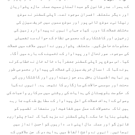
کے ہمراہ صدر قانون گو عبدالمنان سمیت عملہ مال، پٹواریان
اور دیگر متعلقہ افسران موجود تھے۔ ڈپٹی کمشنر نے موضع
رنپٹانی، موضع ٹائی پور اور موضع سموں میں خریف سیزن کی
مختلف فصلات کا دورہ کیا، جہاں انہوں نے پیداوار، زمین کی
زرخیزی اور کاشتکاری کے مجموعی نظام کے حوالے سے تفصیلی
معلومات حاصل کیں۔ متعلقہ پٹواریوں نے انہیں علاقے میں فصلات
کی موجودہ صورتحال اور پیداوار کے تخمینے کے بارے میں آگاہ
کیا۔اس موقع پر ڈپٹی کمشنر جعفرآباد خالد خان نے خطاب کرتے
ہوئے کہا کہ امسال خریف سیزن کی فصلات کی پیداوار مجموعی طور
پر نہایت اطمینان بخش ہے، جو زمینداروں اور کاشتکاروں کی
محنت اور موسمی حالات کی سازگاری کا نتیجہ ہے۔ انہوں نے کہا
کہ حکومت بلوچستان کی ہدایات کی روشنی میں سرکاری واجبات کی
وصولی کے اہداف فصلات کی اصل پیداوار کے مطابق طے کیے جا رہے
ہیں تاکہ محصولات کے عمل میں شفافیت اور منصفانہ تقسیم کو
یقینی بنایا جا سکے۔ڈپٹی کمشنر نے مزید کہا کہ تمام پٹواری،
قانون گو اور عملہ مال اپنی ذمہ داریوں کو احسن انداز میں
نبھائیں۔ انہوں نے واضح الفاظ میں ہدایت دی کہ جن علاقوں کے