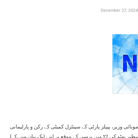
December 27, 2024
بر 2024۔ بلوچستان کے سینئر صوبائی وزیر، پیپلز پارٹی کے سینٹرل کمیٹی کے رکن و پارلیمانی
لیڈر اور صوبائی وزیر آبپاشی میر محمد صادق عمرانی نے شہید محترمہ بینظیر بھٹو کی 17 ویں برسی کے موقع پر اپنے ایک بیان میں کہا