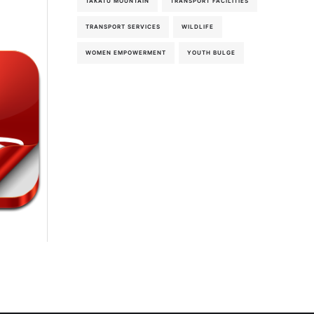
TAKATU MOUNTAIN
TRANSPORT FACILITIES
TRANSPORT SERVICES
WILDLIFE
WOMEN EMPOWERMENT
YOUTH BULGE
6th-August-2026
6th-August-2026