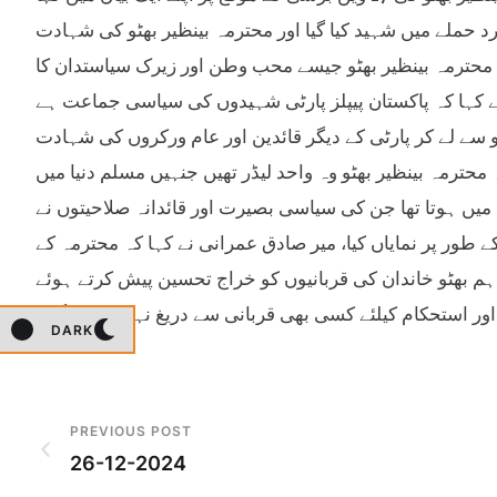
 حملے میں شہید کیا گیا اور محترمہ بینظیر بھٹو کی شہادت
محترمہ بینظیر بھٹو جیسے محب وطن اور زیرک سیاستدان کا
ے کہا کہ پاکستان پیپلز پارٹی شہیدوں کی سیاسی جماعت ہے
و سے لے کر پارٹی کے دیگر قائدین اور عام ورکروں کی شہادت
محترمہ بینظیر بھٹو وہ واحد لیڈر تھیں جنہیں مسلم دنیا میں
ین میں ہوتا تھا جن کی سیاسی بصیرت اور قائدانہ صلاحیتوں نے
طور پر نمایاں کیا، میر صادق عمرانی نے کہا کہ محترمہ کے
وگا کہ ہم بھٹو خاندان کی قربانیوں کو خراج تحسین پیش کرتے ہوئے
ور استحکام کیلئے کسی بھی قربانی سے دریغ نہیں کریں گے۔
DARK
PREVIOUS POST
26-12-2024