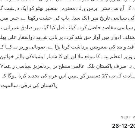
 کہ آج سے سترہ برس پہلے محترمہ بینظیر بھٹو کو ایک دہشت گرد
کی سیاسی تاریخ میں ایک سیاہ باب کی حیثیت رکھتا ہے جس میں 
سیاسی مقاصد حاصل کرنے کیلئے قتل کیا گیا، میر صادق عمرانی ن
لف ادوار میں آواز حق بلند کرنے پر بانی شہید ذوالفقار علی بھٹ
د و بند کی صعوبتیں برداشت کرنا پڑا ہے، صوبائی وزیر نے کہا کہ 
وزیر اعظم بننے کا موقع ملا اور ان کا شمار ایشیاءکی بااثر خوات
 نہ صرف پاکستان بلکہ عالمی سطح پر ہردلعزیز سیاسی رہنماءکے 
شہادت کے دن 27 دسمبر کو ہمیں اس عزم کی تجدید کرنا ہ
پاکستان کی ترقی، سالمیت ا
NEXT 
26-12-2