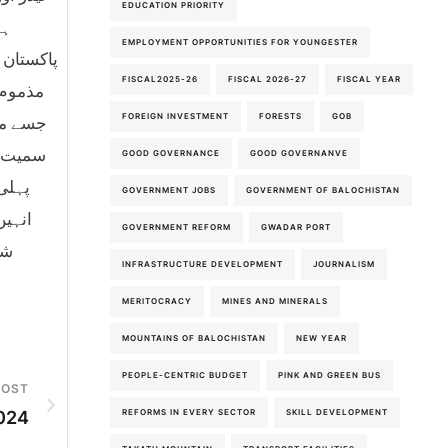
EDUCATION PRIORITY
ہے
EMPLOYMENT OPPORTUNITIES FOR YOUNGESTER
پاکستان 
FISCAL2025-26
FISCAL 2026-27
FISCAL YEAR
مذموم 
FOREIGN INVESTMENT
FORESTS
GOB
جسے مخت
سمیت قی
GOOD GOVERNANCE
GOOD GOVERNANVE
پہلی 
GOVERNMENT JOBS
GOVERNMENT OF BALOCHISTAN
انہیں
GOVERNMENT REFORM
GWADAR PORT
INFRASTRUCTURE DEVELOPMENT
JOURNALISM
MERITOCRACY
MINES AND MINERALS
MOUNTAINS OF BALOCHISTAN
NEW YEAR
PEOPLE-CENTRIC BUDGET
PINK AND GREEN BUS
POST
REFORMS IN EVERY SECTOR
SKILL DEVELOPMENT
024