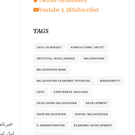
Twitter
0
Followers
Youtube
3.3K
Subscriber
TAGS
2025-26 BUDGET
AGRICULTURAL UPLIFT
ARTIFICIAL INTELLIGENCE
BALOCHISTAN
BALOCHISTAN BANK
BALOCHISTAN ECONOMIC POTENTIAL
BIODIVERSITY
CEPC
CONFIDENCE-BUILDING
DEVELOPING BALOCHISTAN
DEVELOPMENT
DGPR BALOCHISTAN
DIGITAL BALOCHISTAN
E-ADMINISTRATION
ECONOMIC DEVELOPMENT