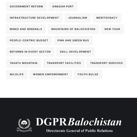
GOVERNMENT REFORM
GWADAR PORT
INFRASTRUCTURE DEVELOPMENT
JOURNALISM
MERITOCRACY
MINES AND MINERALS
MOUNTAINS OF BALOCHISTAN
NEW YEAR
PEOPLE-CENTRIC BUDGET
PINK AND GREEN BUS
REFORMS IN EVERY SECTOR
SKILL DEVELOPMENT
TAKATU MOUNTAIN
TRANSPORT FACILITIES
TRANSPORT SERVICES
WILDLIFE
WOMEN EMPOWERMENT
YOUTH BULGE