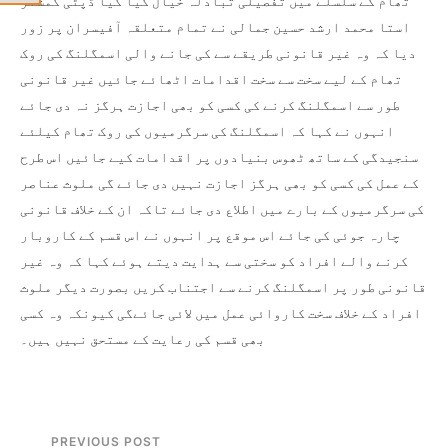
تھام کے سلسلے میں تفصیلی تبادلہ خیال کیا گیا ڈپٹی کمشنر
استا محمد ارشد حسین جمالی نے تمام متعلقہ آفیسران پر زور
دیا کہ وہ غیر قانونی طریقے سے کی جانے والی اسمگلنگ کی روک
تھام کے لیے سخت سے سخت اقدامات اٹھائے جائیں غیر قانونی
طور سے اسمگلنگ کرنے کی کسی کو بھی اجازت ہرگز نہ دی جائے
انہوں نے کہا کہ اسمگلنگ کی سرگرمیوں کی روک تھام کیلئے
سنجیدگی کے ساتھ ٹھوس بنیادوں پر اقدامات کیے جائیں اس طرح
کے عمل کی کسی کو بھی ہرگز اجازت نہیں دی جائے گی ملوث عناصر
کی سرگرمیوں کے بارے میں اطلاع دی جائے تاکہ ان کے خلاف قانونی
چارہ جوئی کی جائے اس موقع پر انہوں نے اس قسم کے کاروبار
کرنے والے افراد کو سختی سے ہدایت دیتے ہوئے کہا کہ وہ غیر
قانونی طور پر اسمگلنگ کرنے سے اجتناب کریں بصورت دیگر ملوث
افراد کے خلاف سخت کاروائی عمل میں لائی جائےگی کیونکہ وہ کسی
بھی قسم کی رعایت کے مستحق نہیں ہیں۔
PREVIOUS POST