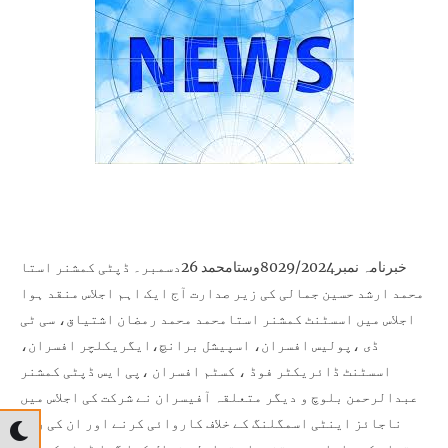
خبرنامہ نمبر8029/2024وستامحمد 26دسمبر۔ ڈپٹی کمشنر استا
محمد ارشد حسین جمالی کی زیر صدارت آج ایک اہم اجلاس منقد ہوا
اجلاس میں اسسٹنٹ کمشنر استامحمد محمد رمضان اشتیاق، سی ٹی
ڈی ،پولیس افسران، اسپیشل برانچ،ایگریکلچر افسران،
اسسٹنٹ ڈائریکٹر فوڈ ، کسٹم افسران ،پی ایس ڈپٹی کمشنر
عبدالرحمن بلوچ و دیگر متعلقہ آفیسران نے شرکت کی اجلاس میں
ناجائز اینٹی اسمگلنگ کے خلاف کاروائی کرنے اور ان کی روک