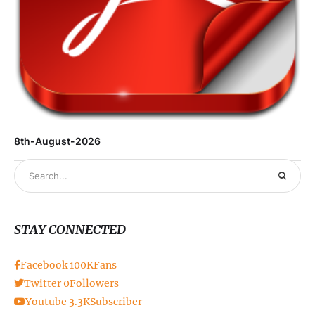
8th-August-2026
STAY CONNECTED
Facebook
100K
Fans
Twitter
0
Followers
Youtube
3.3K
Subscriber