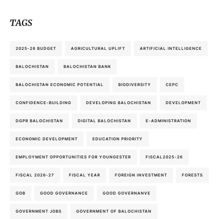
TAGS
2025-26 BUDGET
AGRICULTURAL UPLIFT
ARTIFICIAL INTELLIGENCE
BALOCHISTAN
BALOCHISTAN BANK
BALOCHISTAN ECONOMIC POTENTIAL
BIODIVERSITY
CEPC
CONFIDENCE-BUILDING
DEVELOPING BALOCHISTAN
DEVELOPMENT
DGPR BALOCHISTAN
DIGITAL BALOCHISTAN
E-ADMINISTRATION
ECONOMIC DEVELOPMENT
EDUCATION PRIORITY
EMPLOYMENT OPPORTUNITIES FOR YOUNGESTER
FISCAL2025-26
FISCAL 2026-27
FISCAL YEAR
FOREIGN INVESTMENT
FORESTS
GOB
GOOD GOVERNANCE
GOOD GOVERNANVE
GOVERNMENT JOBS
GOVERNMENT OF BALOCHISTAN