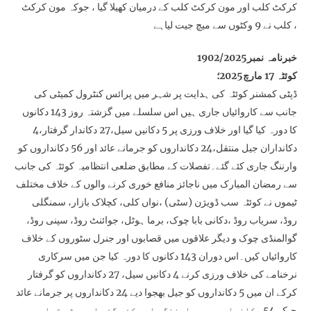
کرکٹ کلب اور مون کرکٹ کلب کے درمیان کھیلا گیا ، جوکہ مون کرکٹ
کلب نے 9 وکٹوں سے میچ جیت لیاہے ،
خبرنامہ نمبر1902/2025
کوئٹہ 17 مارچ2025؛
ڈپٹی کمشنر کوئٹہ کی ہدایت پر شہر میں پرائس کنٹرول کمیٹی کی
جانب سے کاروائیاں جاری ہیں اس سلسلے میں گزشتہ روز 143 دکانوں
کا دورہ کیا گیا اور خلاف ورزی پر 5 دکانیں سیل،27 دکاندار گرفتار،4
دکانداران جیل منتقل،24 دکانداروں کو جرمانے عائد اور 56 دکانداروں کو
وارننگ جاری کئے گئے۔تفصلات کے مطابق ضلعی انتظامیہ کوئٹہ کی جانب
سے رمضان المبارک میں ناجائز منافع خوری کرنے والوں کے خلاف مختلف
ٹیموں نے کوئٹہ سب ڈویژن (سٹی) ،نواں کلی، کچلاک بازار، سمنگلی
روڈ، سریاب روڈ ،دکانی بابا چوک، برما ہوٹل، جوائنٹ روڈ، سپنی روڈ،
گوالمنڈی چوک و دیگر علاقوں میں قصابوں اور جنرل سٹوروں کے خلاف
کاروائیاں کیں۔اس دوران 143 دکانوں کا دورہ کیا جن میں سرکاری
نرخنامے کی خلاف ورزی کرنے 4 دکانیں سیل، 27 دکانداروں کو گرفتار
کرکے ان میں 5 دکانداروں کو جیل بھجوا دیے 24 دکانداروں پر جرمانے عائد
جبکہ 54 دکانداروں پر وارننگ جاری کئے گئے اس موٹر قصاب