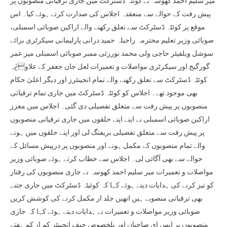
میر سلیم احمد کھوسہ نے کوئٹہ ڈسٹرکٹ میں جاری ترقیاتی منصوبوں پر
پیش رفت کے حوالے سے منعقدہ اجلاس کی صدارت کرتے ہوئے کیا۔ اس
موقع پر کوئٹہ ڈسٹرکٹ سے تعلق رکھنے والے اراکین صوبائی اسمبلی،
صوبائی وزیر تعلیم محترمہ راحیلہ حمید درانی پارلیمانی سیکرٹری برائے
سوشل ویلفیئر حاجی ولی محمد نورزئی ممبر صوبائی اسمبلی میر عمر
گورگیج اور سیکرٹری مواصلات و تعمیرات لعل جان جعفر کے علاو¿ہ
کوئٹہ ڈسٹرکٹ سے تعلق رکھنے والے تمام انجینئرز اور دیگر اعلیٰ حکام
بھی موجود تھے۔ اجلاس کو کوئٹہ ڈسٹرکٹ میں جاری تمام ترقیاتی
منصوبوں پر پیش رفت سے متعلق تفصیلی دی گئی۔ اجلاس میں معزز
اراکین صوبائی اسمبلی نے اپنے اپنے حلقوں میں جاری ترقیاتی منصوبوں
پر پیش رفت سے متعلق تفصیلی بریفنگ لی اور اپنے حلقوں میں ہونے
والے تمام منصوبوں کے مکمل ہونے اور منصوبوں پر درپیش مسائل کے
حوالے سے بھی آگائی لی۔ اجلاس سے خطاب کرتے ہوئے صوبائی وزیر
مواصلات و تعمیرات میر سلیم احمد کھوسہ نے جاری منصوبوں کی رفتار
کو تیز کرنے کی ہدایات دیتے ہوئے کہا کہ کوئیٹہ ڈسٹرکٹ میں جاری جتنے
بھی ترقیاتی منصوبے ہیں انھیں جلد از مکمل کرنے کی کوشش کریں
صوبائی وزیر مواصلات و تعمیرات نے ہدایات دیتے ہوئے کہا کہ جاری
منصوبوں پر ایس ای صاحبان اور بلخصوص چیف انجینئر کم از کم ہفتے