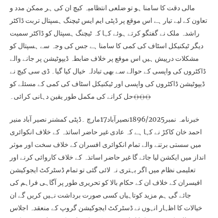
مالی دقت کا سامنا ہو تو ضلعی انتظامیہ کیچ ان کی ہر ممکن مدد و
تعاون کے لیے تیار ہے اس موقع پر ڈپٹی ایم ایس ٹیچنگ ہسپتال تربت ڈاکٹر
راشدہ ملک نے گفتگو کرتے ہوئے کہا کہ ٹیچنگ ہسپتال کو ڈاکٹر سمیت
دیگر ٹیکنیکل اسٹاف کی کمی کا سامنا ہے جس کی وجہ سے ہسپتال کو
مشکلات درپیش ہیں اس موقع پر خلاف ضابطہ ڈیپوٹیشن پر جانے والے
ڈاکٹروں کی واپسی کے حوالے سے بھی تبادلہ خیال کیا گیا۔ ڈی سی کیچ نے
ڈیپوٹیشن ڈاکٹروں کی واپسی اور ٹیکنیکل اسٹاف کی کمی کے مسئلے کو
حل کرانے کی مکمل طور یقین دہانی کرائی۔﴾﴿﴾﴿﴾﴿
خبرنامہ نمبر1896/2025نصیرآباد17مارچ ۔ڈپٹی کمشنر نصیر آباد منیر
احمد خان کاکڑ نے کہا ہے کہ عادی غیر حاضر اساتذہ کے خلاف انکوائری
میں سستی برتنے والے تمام انکوائری افسران کے خلاف سخت اور موثر
انداز میں ایکشن لیا جائے گا غیر حاضر اساتذہ کے خلاف کاروائی کرنے اور
تعلیمی نظام میں اگر بہتری نہ لائی گئی تو تمام ڈسٹرکٹ ایجوکیشن
افیسران کے خلاف ان کے حکام بالا کو تحریری طور پر آگاہی فراہم کی
جائے گی ہم مزید کوتاہیاں کسی صورت برداشت نہیں کریں گے ان
خیالات کا اظہار انہوں نے ڈسٹرکٹ ایجوکیشن گروپ کے منعقدہ اجلاس