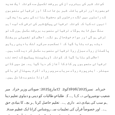
کوئٹہ شہر کی بہتری، ان کی بروقت تکمیل سے کوئٹہ ایک جدید
خوبصورت اور ترقی یافتہ شہر بن جائے گا اور ترقیاتی منصوبوں
کے راستوں میں لگے درختوں کو محفوظ بنانے کی بھی ہدایت کی۔
انہوں نے کہا کہ کوئٹہ ترقیاتی پیکج شہر کی ترقی کے لیے اہم
سنگ میل ثابت ہوگا، ترقیاتی منصوبے بروقت مکمل ہوں گے تو
ترقی ہو گی اور عوام خوشحال ہو نگے۔ اجلاس کو تفصیلی بریفنگ
دیتے ہوئے بتایا گیا کہ انسکمب، سرکی، لنک بادینی ریڈیو
پاکستان روڈ، سبزل روڈ ترقیاتی منصوبے مکمل کر دیے گئے ہیں۔
اجلاس کو بتایا گیا کہ کوئٹہ ڈویلپمنٹ پیکیج کے تحت نئے
ترقیاتی منصوبوں پر کام کا آغاز کر دیا گیا ہے۔ جن میں کڈنی
سینٹر۔ ایئرپورٹ روڈ، سریاب سروس روڈ، اکرم ہسپتال ٹو ہاکی
گراؤنڈ منصوبے شامل ہیں۔
خبرنامہ نمبر1898/2025کوئٹہ 17مارچ2025: صوبائی وزیر خزانہ میر
شعیب نوشیروانی نے کہا ہے کہ طلباءو طالبات کو دینی و دنیاوی تعلیم دینا
ہم سب کی بنیادی ذمہ داری ہے۔ تعلیم حاصل کرنا ہر بچے کا بنیادی حق
ہے۔ اور خصوصاً قرآن کی تعلیمات سے روشناس کرانا ایک عظیم صدقہ