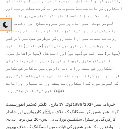
اہلکاروں کو ان کے فرائض سے برطرف کر دیا ہے۔ یہ اہم اقدام ان
اہلکاروں کی جانب سے غلط معلومات فراہم کرنے غفلت برتنے اور
ایک بزدلانہ عمل کے تحت اٹھایا گیا تھا، جس میں انہوں نے
لیویز پوسٹ امین آباد پر غیر معروف مسلح افراد کے سامنے
اپنے ہتھیار اور واکی ٹاکیز سرنڈر کر دیے تھے۔ اس بدعنوان
رویے کے نتیجے میں ان اہلکاروں کی برطرفی عمل میں لائی گئی
ہے۔ برطرف ہونے والوں میں علی اکبر (حوالدار) اللہ نور
(سپاہی) عبدالباقی (سپاہی) اور احمد شاہ (سپاہی) شامل ہیں۔
ڈائریکٹر جنرل بلوچستان لیویز فورس نے اس فیصلے کو ان
اہلکاروں کی پیشہ ورانہ ذمہ داریوں میں ناکامی کی عکاسی
قرار دیا اور کہا کہ ایسے اقدامات اس بات کی وضاحت کرتے ہیں
کہ لیویز فورس کے اہلکاروں سے پیشہ ورانہ معیار اور امانت
داری کی توقع کی جاتی ہے۔﴾﴿﴾﴿﴾﴿
خبرنامہ نمبر 1888/2025کوئٹہ 17 مارچ۔ کلکٹر کسٹمز انفورسمنٹ
کوئٹہ عمر شفیق کو اسمگلنگ کے خلاف موثر کارروائیوں اور شاندار
کارکردگی پر سنٹرل سلیکشن بورڈ نے بی ایس-20 میں ترقی دے دی
ہے۔ واضع رہے کہ عمر شفیق کی قیادت میں اسمگلنگ کے خلاف بھرپور