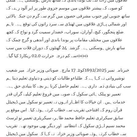
علاقوں میں رات گئے تک بوندا باندی کے ساتھ بارش ہوسکتی ہے۔ منگل
کو صوبے کے بیشتر علاقوں میں موسم جزوی طور پر ابر آلود رہنے کے
ساتھ جنوبی اور جنوب مشرقی حصوں میں گرم سے گرم دن جبکہ بالائی
اور شمالی پہاڑی علاقوں میں ٹھنڈی سے سرد راتوں کی توقع ہے۔ تاہم
ضلع پنجگور، کیچ، آواران، سوراب، خضدار سمیت گرد و نواح کے کچھ
علاقوں میں مختلف مقامات پر بوندا باندی اور آندھی و گرج چمک کے
ساتھ بارش ہوسکتی ہے۔ گزشتہ 24 گھنٹوں کے دوران قلات میں سب
سے کم درجہ حرارت 02.0 ریکارڈ کیا گیا۔﴾﴿﴾﴿﴾﴿
خبرنامہ نمبر 1892/2025کوئٹہ17 مارچ۔ صوبائی وزیر خزانہ میر شعیب
نوشیروانی نے کہا ہے کہ طلباءو طالبات کو دینی و دنیاوی تعلیم دینا ہم
سب کی بنیادی ذمہ داری ہے۔ تعلیم حاصل کرنا ہر بچے کا بنیادی حق ہے۔
تعمیر نو پبلک ہائی سکول کے صوبے میں فروغ تعلیم کیلیے گراں قدر
خدمات ہیں۔ ان خیالات کا اظہار انہوں نے تعمیر نو سکول میں ڈیجیٹل
قرآن روم کے افتتاحی تقریب سے خطاب کرتے ہوئے کیا۔ اس موقع پر
سابق سیکرٹری تعلیم حافظ محمد طاہر، سیکریٹری تعمیر نو ٹرسٹ
محمد نسیم لہڑی سکول کے انتظامیہ اور دیگر بھی موجود تھے۔ تقریب
سے خطاب کرتے ہوئے صوبائی وزیر خزانہ نے کہا کہ سکول میں ڈیجیٹل