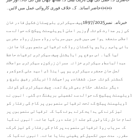
حاضر اساتذہ کے خلاف فوری کاروائی عمل میں لائیں۔﴾﴿﴾﴿﴾﴿
خبرنامہ نمبر1897/2025چیف سیکرٹری بلوچستان شکیل قادر خان
کی زیر صدارت کوئٹہ/ وزیر اعلیٰ ڈیویلپمنٹ پیکج کے حوالے سے
اجلاس منعقد ہوا جس میں شہر میں سریاب روڈ، سبزل روڈ، مغربی
بائی پاس، ریڈیو پاکستان روڈ کے ترقیاتی منصوبوں کا جائزہ
لیا گیا۔ اس موقع پر ایڈیشنل چیف سیکرٹری ترقیات حافظ
عبدالباسط، سیکرٹری خزانہ عمران زرکون، سیکرٹری مواصلات
لعل جان جعفر، سیکرٹری یو پی اینڈ ڈی امید علی کھوکھر،
کمشنر کوئٹہ حمزہ شفقات، پراجیکٹ ڈائریکٹر رفیق بلوچ و
دیگر متعلقہ حکام بھی شریک تھے۔ چیف سیکرٹری کو کوئٹہ
ڈویلپمنٹ پیکیج کے حوالے سے تفصیلی بریفنگ دی گئی۔ انہوں نے
ڈویلپمنٹ پیکج کے تحت ترقیاتی منصوبوں پر کام کی رفتار کو
تیز کرنے کی ہدایت کرتے ہوئے کہا کہ ترقیاتی منصوبوں پر
تمام حائل رکاوٹوں کو جلد از جلد دور کیا جائے۔ انہوں نے کہا
کہ سریاب روڈ ترقیاتی منصوبے پر کام کی رفتار کو تیز کرکے
مقررہ مدت میں تکمیل کو یقینی بنایا جائے۔ انہوں نے کہا کہ