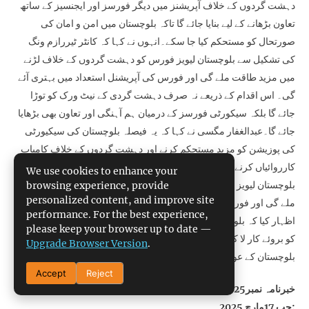
دہشت گردوں کے خلاف آپریشنز میں دیگر فورسز اور ایجنسیز کے ساتھ
تعاون بڑھانے کے لیے بنایا جائے گا تاکہ بلوچستان میں امن و امان کی
صورتحال کو مستحکم کیا جا سکے۔انہوں نے کہا کہ کانٹر ٹیررازم ونگ
کی تشکیل سے بلوچستان لیویز فورس کو دہشت گردوں کے خلاف لڑنے
میں مزید طاقت ملے گی اور فورس کی آپریشنل استعداد میں بہتری آئے
گی۔ اس اقدام کے ذریعے نہ صرف دہشت گردی کے نیٹ ورک کو توڑا
جائے گا بلکہ سیکورٹی فورسز کے درمیان ہم آہنگی اور تعاون بھی بڑھایا
جائے گا۔عبدالغفار مگسی نے کہا کہ یہ فیصلہ بلوچستان کی سیکیورٹی
کی پوزیشن کو مزید مستحکم کرنے اور دہشت گردوں کے خلاف کامیاب
کارروائیاں کرنے کے لیے اہم قدم ہے۔ اس ونگ کی تشکیل کے بعد
We use cookies to enhance your
بلوچستان لیویز فورس کو دہشت گردوں کے خلاف لڑنے میں مزید حمایت
browsing experience, provide
personalized content, and improve site
ملے گی اور فورس کی کارکردگی میں اضافہ ہوگا۔انہوں نے اس عزم کا
performance. For the best experience,
اظہار کیا کہ بلوچستان لیویز فورس اپنے وسائل اور تمام ممکنہ صلاحیتوں
please keep your browser up to date —
کو بروئے کار لا کر دہشت گردوں کے خلاف اپنی جنگ جاری رکھے گی اور
Upgrade Browser Version
.
بلوچستان کے عوام کے لیے امن و سکون کی فضا برقرار رکھے گی۔
Accept
Reject
خبرنامہ نمبر1904/2025
حب 17مارچ 2025: