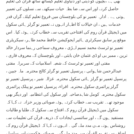
بھی ہے ،بچیوں کو دینی اور دنیاوی تعلیم کیساتھ ساتھ قرآن کی تعلیم
حاصل کرنے اور اس سے ضا بطہ حیات سیکھنے سے نسلوں کی تعمیر
ہوتی ہے ۔ ادارہ تعمیر نو کی بلوچستان میں فروغ تعلیم کیلئے گراں قدر
خدمات ہیں ، ان خیالات کا اظہار انہوں نے تعمیر نو گرلز ہائی سکول
میں ڈیجیٹل قرآن روم کی افتتاحی تقریب سے خطاب کرتے ہوئے کیا۔ اس
موقع پر سابق سیکرٹری ہائیر ایجوکیشن حافظ محمد طاہر، سیکریٹری
تعمیر نو ٹرسٹ محمد نسیم لہڑی ، معروف سماجی رہنما سردار خالد
ترین ، ممبر بی او ڈی عثمان خان بابئی ، اور بلوچستان کے معروف قاری ،
مفتی اور تعمیر نو ٹرسٹ کے شعبہ اسلامیات کے سربراہ مفتی
عبدالرحمن شاہوانی ، پرنسپل تعمیر نو گرلز کالج محترمہ ماہ جبین ،
پرنسپل تعمیر نو گرلز ہائی سکول محترمہ غزالہ شیر ، پرنسپل تعمیر نو
گرلز پرائمری سکول محترمہ اقراء، پرنسپل تعمیر نو پبلک پرائمری
سکول محترمہ کومل شاہدصاحبہ اور سکول کی انتظامیہ اور دیگر بھی
موجود تھے۔ تقریب سے خطاب کرتے ہوئے صوبائی وزیر خزانہ نے کہا کہ
سکول میں ڈیجیٹل قرآن روم کے افتتاح سے سکول کے طلبا و طالبات
مستفید ہوں گے ، اور سائنسی ایجادات کے ذریعے قرآن کی تعلیمات سے
روشناس ہونے مےں مدد ملے گی ۔ انہوں نے کہا کہ ڈیجیٹل قرآن روم کے
اضافے سے تفہیم القرآن میں مدد ملے گی۔ صوبائی حکومت اس سلسلے