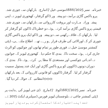
خبرنامہ نمبر 1886/2025موسی خیل 17مارچ۔ بارکھان سے چوری شدہ
پرو باکس گاڑی برآمد، دو پیشہ ور ڈاکو گرفتار، کھجوری لیویز نے اپنی
پیشہ ورانہ مہارت اور بروقت کارروائی سے بارکھان سے چوری شدہ
قیمتی پرو باکس گاڑی برآمد کرتے ہوئے دو خطرناک ڈاکوں کو گرفتار کر
لیا۔ بارکھان کے علاقے رکھنی سے دو پیشہ ور ڈاکو ایک پرو باکس گاڑی
چوری کر کے لورالائی کی طرف فرار ہو رہے تھے۔ اطلاع ملتے ہی، ڈپٹی
کمشنر موسیٰ خیل نے فوری طور پر تمام تھانوں اور چوکیوں کو الرٹ
جاری کرتے ہوئے سخت ناکہ بندی کا حکم دیا۔ کھجوری لیویز کے جوانوں
نے انتہائی چوکسی اور مستعدی کا مظاہرہ کرتے ہوئے ناکہ بندی کے
دوران دونوں ڈاکووں کو پرو باکس گاڑی اور ایک عدد پستول سمیت
گرفتار کر لیا۔ گرفتار ڈاکووں کو قانونی کارروائی کے بعد بارکھان
انتظامیہ کے حوالے کر دیا گیا۔﴾﴿﴾﴿﴾﴿
خبرنامہ نمبر 1887/2025کوئٹہ 17مارچ۔ ڈی جی لیویز کی ہدایت پر
ڈپٹی کمشنر چاغی نے بلوچستان لیویز فورس ڈسپلنری ایکٹ 2015 کے
تحت اپنے اختیارات کا استعمال کرتے ہوئے چار لیویز