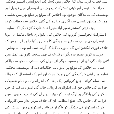
سے خطاب کرتے ہوئے کیا اجلاس میں ڈسٹرکٹ ایجوکیشن افیسر محکمہ
خزانہ کے افیسر اور ڈپٹی ڈسٹرکٹ ایجوکیشن افیسران میل فیمیل اور
یونیسیف کے نمائندگان موجود تھے اجلاس کے موقع پر ضلع بھر میں تعلیمی
امور کے متعلق تفصیل سے آگاہی فراہم کی گئی اجلاس سے خطاب کرتے
ہوئے ڈپٹی کمشنر نصیر آباد منیر احمد خان کاکڑ نے کہا کہ سابقہ
ڈسٹرکٹ ایجوکیشن گروپ کے اجلاس کی انکوائری تاحال مکمل نہ ہونا
افیسران کی جانب سے غیر سنجیدگی کا مظاہرہ کیا جا رہا ہے جس کے
خلاف فوری ایکشن لیں گے انہوں نے کہا کہ آر ٹی سی ایم بھی اپنا وطیرہ
درست کریں بصورت دیگر ان کے خلاف بھی سخت کاروائی عمل میں
لائی جائے گی ڈی ای او سمیت دیگر افیسران کی سستی سمجھ سے بالاتر
عمل ہے اجلاس کے موقع پر انہوں نے احکامات دیے کہ یونیسیف محکمہ
تعلیم میں اپنی کارکردگی کی رپورٹ بجٹ اور اس کے استعمال کے حوالے
سے تمام کوائف جمع کروائیں ایک ہفتے کے اندر اندر تمام تمام تفصیلات
فراہم کی جائیں جن کی انکوائری کروائی جائے گی انہوں نے کہا کہ جن
اسکولز کی بلڈنگز پر لوگ قبضہ کیے بیٹھے ہیں ان کی تفصیلات بھی ہمیں
فراہم کی جائیں تاکہ ضلع انتظامیہ ان کے خلاف موثر انداز میں کاروائی
کر کے اسکولز کی بلڈنگز کو واگزار کروائیں اسکولوں میں اساتذہ کی
حاضری کے عمل کی بھی باریک بینی کے ساتھ چھان بین کی جائے اور غیر