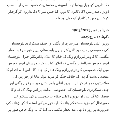
دکانداروں کو جیل بھجوا دیے۔ اسپیشل مجسٹریٹ حسیب سردار نے سب
ڈویژن صدر میں 27 دکانوں کا دورہ کیا جس میں 5 دکانداروں کو گرفتار
کرکے ان میں 1 دکاندار کو جیل بھجوا دیا۔
خبرنامہ نمبر1903/2025
کوئٹہ17مارچ2025:
وزیر اعلی بلوچستان میر سرفراز بگٹی اور چیف سیکرٹری بلوچستان
کی خصوصی ہدایت پر ڈائریکٹر جنرل بلوچستان لیویز فورس عبدالغفار
مگسی کا کاونٹر ٹیررازم ونگ کے قیام کا اعلان ,ڈائریکٹر جنرل بلوچستان
لیویز فورس عبدالغفار مگسی نے اعلان کیا ہے کہ بلوچستان لیویز فورس
میں ایک خصوصی کاونٹر ٹیررازم ونگ قائم کیا جائے گا۔ اس اہم اقدام کا
مقصد دہشت گردی کے خلاف جنگ کو مزید مؤثر بنانا اور فورس کی
صلاحیتوں کو بہتر کرنا ہے۔وزیر اعلی بلوچستان میر سرفراز بگٹی اور
چیف سیکرٹری بلوچستان کی خصوصی ہدایت پر اس ونگ کے قیام کا
فیصلہ کیا گیا ہے۔ ان دونوں اعلیٰ حکام نے بلوچستان کی سیکیورٹی
صورتحال کو مزید مستحکم بنانے کے لیے فورس کی استعداد کو بڑھانے کی
ضرورت پر زور دیا تھا۔عبدالغفار مگسی نے کہا کہ یہ ونگ خاص طور پر