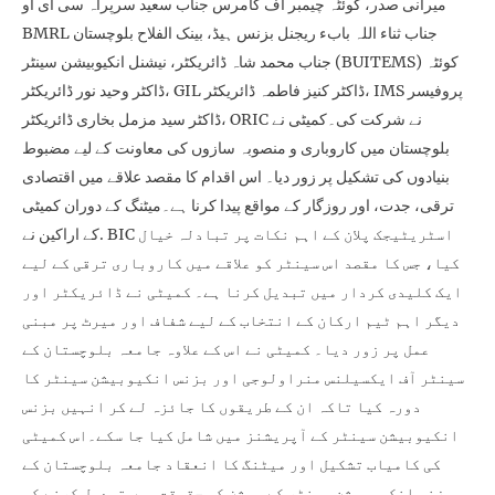
میرانی صدر، کوئٹہ چیمبر آف کامرس جناب سعید سرپراہ سی ای او
BMRL جناب ثناء اللہ بابء ریجنل بزنس ہیڈ، بینک الفلاح بلوچستان
جناب محمد شاہ ڈائریکٹر، نیشنل انکیوبیشن سینٹر (BUITEMS) کوئٹہ
ڈاکٹر وحید نور ڈائریکٹر، GIL ڈاکٹر کنیز فاطمہ ڈائریکٹر، IMS پروفیسر
ڈاکٹر سید مزمل بخاری ڈائریکٹر، ORIC نے شرکت کی۔کمیٹی نے
بلوچستان میں کاروباری و منصوبہ سازوں کی معاونت کے لیے مضبوط
بنیادوں کی تشکیل پر زور دیا۔ اس اقدام کا مقصد علاقے میں اقتصادی
ترقی، جدت، اور روزگار کے مواقع پیدا کرنا ہے۔میٹنگ کے دوران کمیٹی
کے اراکین نے. BIC اسٹریٹیجک پلان کے اہم نکات پر تبادلہ خیال
کیا، جس کا مقصد اس سینٹر کو علاقے میں کاروباری ترقی کے لیے
ایک کلیدی کردار میں تبدیل کرنا ہے۔ کمیٹی نے ڈائریکٹر اور
دیگر اہم ٹیم ارکان کے انتخاب کے لیے شفاف اور میرٹ پر مبنی
عمل پر زور دیا۔ کمیٹی نے اس کے علاوہ جامعہ بلوچستان کے
سینٹر آف ایکسیلنس منراولوجی اور بزنس انکیوبیشن سینٹر کا
دورہ کیا تاکہ ان کے طریقوں کا جائزہ لے کر انہیں بزنس
انکیوبیشن سینٹر کے آپریشنز میں شامل کیا جا سکے۔اس کمیٹی
کی کامیاب تشکیل اور میٹنگ کا انعقاد جامعہ بلوچستان کے
بزنس انکیوبیشن سینٹر کے ویژن کو حقیقت میں تبدیل کرنے کی