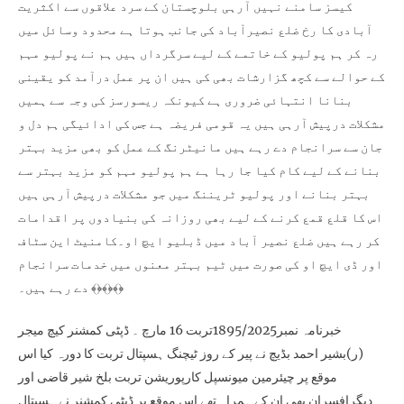
کیسز سامنے نہیں آرہی بلوچستان کے سرد علاقوں سے اکثریت
آبادی کا رخ ضلع نصیرآباد کی جانب ہوتا ہے محدود وسائل میں
رہ کر ہم پولیو کے خاتمے کے لیے سرگرداں ہیں ہم نے پولیو مہم
کے حوالے سے کچھ گزارشات بھی کی ہیں ان پر عمل درآمد کو یقینی
بنانا انتہائی ضروری ہے کیونکہ ریسورسز کی وجہ سے ہمیں
مشکلات درپیش آرہی ہیں یہ قومی فریضہ ہے جس کی ادائیگی ہم دل و
جان سے سرانجام دے رہے ہیں مانیٹرنگ کے عمل کو بھی مزید بہتر
بنانے کے لیے کام کیا جا رہا ہے ہم پولیو مہم کو مزید بہتر سے
بہتر بنانے اور پولیو ٹریننگ میں جو مشکلات درپیش آرہی ہیں
اس کا قلع قمع کرنے کے لیے بھی روزانہ کی بنیادوں پر اقدامات
کر رہے ہیں ضلع نصیر آباد میں ڈبلیو ایچ او۔کامنیٹ این سٹاف
اور ڈی ایچ او کی صورت میں ٹیم بہتر معنوں میں خدمات سرانجام
دے رہے ہیں۔ ﴾﴿﴾﴿﴾﴿
خبرنامہ نمبر1895/2025تربت 16 مارچ ۔ ڈپٹی کمشنر کیچ میجر
(ر)بشیر احمد بڈیچ نے پیر کے روز ٹیچنگ ہسپتال تربت کا دورہ کیا اس
موقع پر چیئرمین میونسپل کارپوریشن تربت بلخ شیر قاضی اور
دیگرافسران بھی ان کے ہمراہ تھے اس موقع پر ڈپٹی کمشنر نے ہسپتال