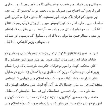
صوبائی وزیر خزانہ میر شعیب نوشیروانی کا مشکور ہوں کہ وہ ہماری
اس کاوش کیے افتتاح میں شریک ہوئے ، تعمیر نو نے کوشش کہ اپنے بچے
اور بچیوں کو قرآن پاک پڑھنے اور سمجھنے کا ماحول فراہم کریں، اس
سلسلے میں ہمارے ادارے کے تین کیمپس میں یہ ڈیجیٹل قرآن روم کاافتتاح
کیا گیا ہے ، جو تمام ڈیجیٹل سہولیات سے آراستہ ہےں ،تقریب کے اختتام
پر مفتی عبدالرحمن شاہوانی دعا کرائی ، سکول کے پرنسپل اور سٹاف
نے صوبائی وزیر کاشکریہ ادا کیا۔
خبرنامہ نمبر1899/2025کوئٹہ17مارچ2025: یوم پاکستان 23مارچ کو
شایان شان انداز سے منانے کیلئے صوبہ بھر میں سپورٹس فیسٹیول کا
آغاز۔محکمہ کھیل و امور نوجوانان حکومت بلوچستان کے زیر اہتمام
وزیراعلی بلوچستان کے وژن کے مطابق یوم پاکستان 23 مارچ کو شایان
شان انداز سے منانے کیلئے صوبے کے تمام اضلاع میں کھیلوں کے ایونٹس
منعقد کیے جارہے ہیں، جسکا باقائدہ آغاز آج کوئٹہ میں مختلف کھیلوں کے
مقابلوں سے ہوا، جسمیں جمناسٹک اور فی میل بیڈمینٹن کے مقابلے
منعقد ہوئے جسمیں کھلاڑیوں نے بڑھ چڑھ کر حصہ لیا، محکمہ کھیل و
امور نوجوانان حکومت بلوچستان کے زیراہتمام صوبے کے تمام اضلاع میں