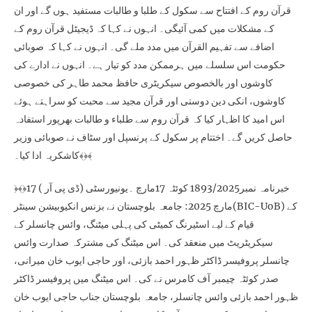
قرآن روم کے افتتاح سے سکول کے طلبا و طالبات مستفید ہوں گے اور ان
کے مشکلات میں کمی آئیگی۔ انہوں نے کہا کہ ڈیجیٹل قرآن روم کے
اضافے سے تفہیم القرآن میں مدد ملے گی۔ انہوں نے کہا کہ صوبائی
حکومت اس سلسلے میں ہرممکن مدد کو تیار ہے۔ انہوں نے ادارے کی
کاوشوں اور بالخصوص سیکریٹری حافظ محمد طاہر کی خصوصی
کاوشوں، انکی دین دوستی اور قرآن مجید سے محبت کو سراہتے ہوئے
اس امید کا اظہار کیا کہ قرآن روم سے طلباء و طالبات بھرپور استفادہ
حاصل کریں گے۔ اختتام پر سکول کے پرنسپل اور سٹاف نے صوبائی وزیر
کاشکریہ ادا کیا۔﴾﴿﴾
﴿﴾﴿خبرنامہ نمبر1893/2025 کوئٹہ 17مارچ ۔یونیورسٹی (ڈی پی آر ) 17
مارچ 2025: جامعہ بلوچستان نے بزنس انکیوبیشن سینٹر(BIC-UoB) کے
قیام کے لیے اسٹیرنگ کمیٹی کی پہلی میٹنگ، وائس چانسلر کے
سیکریٹریٹ میں منعقد کی۔ اس میٹنگ کی مشترکہ صدارت وائس
چانسلر پروفیسر ڈاکٹر ظہور احمد بازئی، اور حاجی ایوب خان میرانی،
صدر کوئٹہ چیمبر آف کامرس نے کی۔ اس میٹنگ میں پروفیسر ڈاکٹر
ظہور احمد بازئی وائس چانسلر، جامعہ بلوچستان جناب حاجی ایوب خان