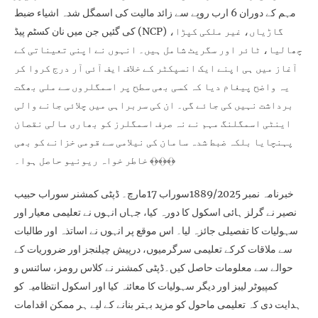
مہم کے دوران 6 ارب روپے سے زائد مالیت کی اسمگل شدہ اشیاء ضبط
کی گئیں جن میں نان کسٹم پیڈ (NCP) گاڑیاں، غیر ملکی کپڑا،
چھالیا، ٹائر اور سگریٹ شامل ہیں۔ انہوں نے اپنی تعیناتی کے
آغاز میں ہی اپنے ایک انسپکٹر کے خلاف ایف آئی آر درج کروا کر
یہ واضح پیغام دیا کہ کسی بھی سطح پر اسمگلروں سے ملی بھگت
برداشت نہیں کی جائے گی۔ ان کی سربراہی میں چلائی جانے والی
اینٹی اسمگلنگ مہم نے نہ صرف اسمگلرز کو بھاری مالی نقصان
پہنچایا بلکہ ضبط شدہ سامان کی نیلامی سے قومی خزانے کو بھی
خاطر خواہ ریونیو حاصل ہوا۔ ﴾﴿﴾﴿﴾﴿
خبرنامہ نمبر 1889/2025سوراب 17مارچ۔ ڈپٹی کمشنر سوراب حبیب
نصیر نے گرلز ہائی اسکول کا دورہ کیا، جہاں انہوں نے تعلیمی معیار اور
سہولیات کا تفصیلی جائزہ لیا۔ اس موقع پر انہوں نے اساتذہ اور طالبات
سے ملاقات کرکے تعلیمی سرگرمیوں، درپیش چیلنجز اور ضروریات کے
حوالے سے معلومات حاصل کیں۔ڈپٹی کمشنر نے کلاس رومز، سائنس و
کمپیوٹر لیبز اور دیگر سہولیات کا معائنہ کیا اور اسکول انتظامیہ کو
ہدایت دی کہ تعلیمی ماحول کو مزید بہتر بنانے کے لیے ہر ممکن اقدامات