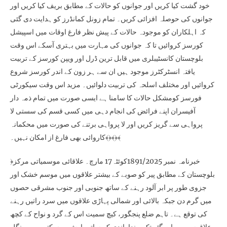
خود گشت کیا کریں اور جوانوں کو حالات کے مطابق بریف کیا کریں اور
جوانوں کی حوصلہ افزائی کریں۔ تمام زونل کمانڈرز کو ہدایت دی گئی
کہ اہلکاران کو موجودہ حالات کے پیش نظر فارغ اوقات میں اسپیشل
کورسز کروائیں تا کہ جوانوں کی مہارت میں بہتری آسکے اس وقت
بلوچستان کانسٹیبلری میں قابل ترین ڈرل اور ویپن کورسز کے تربیت
یافتہ انسٹرکٹرز موجود ہیں ان سے ہر زون کے اندر کورسز شروع
کروائیں اور مختلف اسلحہ کی تربیت دلوائیں۔ مزید اس وقت سیکورٹی
فورسز کومشکل حالات کا سامنا ہے ایسی صورت میں تمام ذمہ دار
آفیسران اپنے فرائض کی انجام دہی میں کسی قسم کی سستی لا
پرواہی سے گریز کریں اور لا پرواہی برتنے کی صورت میں محکمانہ
کاروائی بھی فارغ از امکان نہیں۔﴾﴿﴾﴿﴾
﴿خبرنامہ نمبر 1891/2025کوئٹہ17 مارچ۔ علاقائی موسمیاتی مرکز
بلوچستان کے مطابق پیر کو صوبے کے بیشتر علاقوں میں موسم خشک اور
جزوی طور پر ابر آلود رہنے کے ساتھ جنوبی اور جنوب مشرقی حصوں
میں گرم دن جبکہ بالائی اور شمالی پہاڑی علاقوں میں سرد راتیں رہنے
کی توقع ہے۔ تاہم ضلع پنجگور، کیچ سمیت اس کے گرد و نواح کے کچھ