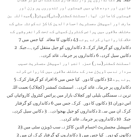
خانوں اور دودھ شاپ میں قیمتوں اور تندوروں پر وزن اور
قیمتوں کاجائزہ لیا۔اسسٹنٹ کمشنر(سٹی)کیپٹن(ر)عبداللہ بن
عارف اور اسپیشل مجسٹریٹ احسام الدین کاکڑ نے کوئٹہ سٹی کے
مختلف علاقوں میں پرائس کنٹرول کمیٹی کے تحت گرانفروشوں کے
خلاف کاروائیاں کرتے ہوئے 43 دکانوں کا معائنہ کیا جس میں 7
دکانداروں کو گرفتار کرکے 2 دکانداروں کو جیل منتقل کردہے.جبکہ 2
دکانیں سیل کردیے 6 دکانداروں پر جرمانے عائد کردیے۔
اسسٹنٹ کمشنر(صدر) حمزہ انجم اور اسپیشل مجسٹریٹ حسیب
سردار نے سب ڈویژن صدر کے مختلف علاقوں میں کاروائی کرتے
ہوئے ہوے 32 دکانوں کا دورہ کیا جس میں 6 افراد کو گرفتار کرکے 5
دکانداروں پر جرمانے عائد کردیے۔ اسسٹنٹ کمشنر (کچلاک) نعمت اللہ
ترین نے سمنگلی بلیلی اور کچلاک بازار میں پرائس کنٹرول کاروائیاں کیں
اس دوران 31 دکانوں کا دورہ کرکے جس میں 6 دکانداروں کو گرفتار
کرکے ان میں سے 2 دکانداروں کو جیل بھجوا دیے۔ 3 دکانیں سیل کردیے
جبکہ 10 دکانداروں پر جرمانے عائد کردیے۔
اسپیشل مجسٹریٹ احسام الدین کاکڑ نے سب ڈویژن سٹی میں 23
دکانوں کو دورہ کیا جس میں 3 دکانداروں کو گرفتار کرکے ان میں 2