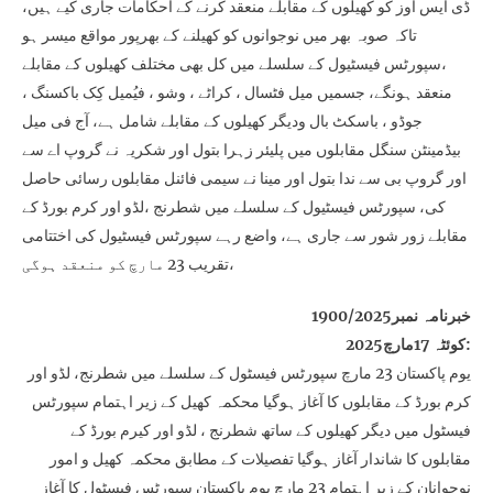
ڈی ایس اوز کو کھیلوں کے مقابلے منعقد کرنے کے احکامات جاری کیے ہیں،
تاکہ صوبہ بھر میں نوجوانوں کو کھیلنے کے بھرپور مواقع میسر ہو
،سپورٹس فیسٹیول کے سلسلے میں کل بھی مختلف کھیلوں کے مقابلے
منعقد ہونگے، جسمیں میل فٹسال ، کراٹے ، وشو ، فیُمیل کِک باکسنگ ،
جوڈو ، باسکٹ بال ودیگر کھیلوں کے مقابلے شامل ہے، آج فی میل
بیڈمینٹن سنگل مقابلوں میں پلیئر زہرا بتول اور شکریہ نے گروپ اے سے
اور گروپ بی سے ندا بتول اور مینا نے سیمی فائنل مقابلوں رسائی حاصل
کی، سپورٹس فیسٹیول کے سلسلے میں شطرنج ،لڈو اور کرم بورڈ کے
مقابلے زور شور سے جاری ہے، واضع رہے سپورٹس فیسٹیول کی اختتامی
تقریب 23 مارچ کو منعقد ہوگی،
خبرنامہ نمبر1900/2025
کوئٹہ 17مارچ2025:
یوم پاکستان 23 مارچ سپورٹس فیسٹول کے سلسلے میں شطرنج، لڈو اور
کرم بورڈ کے مقابلوں کا آغاز ہوگیا محکمہ کھیل کے زیر اہتمام سپورٹس
فیسٹول میں دیگر کھیلوں کے ساتھ شطرنج ، لڈو اور کیرم بورڈ کے
مقابلوں کا شاندار آغاز ہوگیا تفصیلات کے مطابق محکمہ کھیل و امور
نوجوانان کے زیر اہتمام 23 مارچ یوم پاکستان سپورٹس فیسٹول کا آغاز