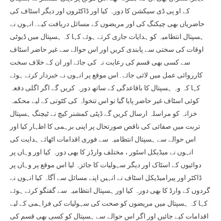
کے او پی ڈی سیکشن کا دورہ کیا اور ڈاکٹروں اور دیگر اسٹاف کی
حاضریاں بھی چیکنگ کی اور مریضوں کے مسائل دریافت کیے۔انہوں نے
ہسپتال انتظامیہ کو ہدایات جاری کرتے ہوئے کہا کہ ہسپتال میں ڈیوٹی
اوقات کی سختی سے پابندی کریں اور اس حوالے سے غیر حاضر اسٹاف
سے کسی بھی قسم کی رعایت نہ کی جائے اور ان کے خلاف سخت
کارروائی عمل میں لائی جائے۔اس موقع پر انہوں نے خبردار کرتے ہوئے
کہا کہ وہ ہسپتال کا باقاعدگی کے ساتھ دورہ کریں گے اگر اگلی دفعہ
کوئی اسٹاف غیر حاضر پایا گیا تو اس تنخواہ کی کٹوتی کے لیے محکمہ
خزانہ کو مراسلہ ارسال کریں گے ڈپٹی کمشنر کیچ نے ٹیچنگ ہسپتال
تربت میں صفائی کی ناقص صورتحال پر اپنی برہمی کا اظہار کیا اور
اس حوالے سے ہسپتال انتظامیہ سے فوری اقدامات اٹھائے ہدایت کی
انہوں نے میڈیکل اسٹور ، مختلف وارڈز کا بھی دورہ کیا اور وہاں پر
دوائیوں کے اسٹاک اور دیگر سہولیات کا جائزہ لیا اس موقع پر وہاں پر
ڈاکٹر اور پیرامیڈیکل اسٹاف نے انہیں اپنے مسائل سے آگاہ کیا انہوں نے
گردوں کے وارڈ کا بھی دورہ کیا اور ہسپتال انتظامیہ سے گفتگو کرتے ہوئے
کہا کہ ہسپتال میں مریضوں کو صحت کی سہولیات کی فراہمی کے لیے
اقدامات کیے جائیں اور اگر اس حوالے سے ہسپتال کو کسی بھی قسم کی