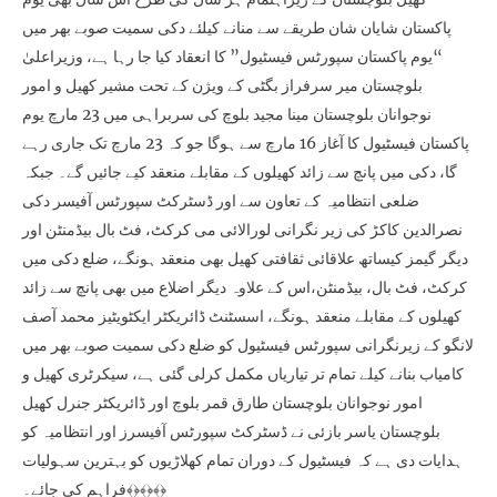
پاکستان شایان شان طریقے سے منانے کیلئے دکی سمیت صوبے بھر میں
“یوم پاکستان سپورٹس فیسٹیول” کا انعقاد کیا جا رہا ہے، وزیراعلیٰ
بلوچستان میر سرفراز بگٹی کے ویژن کے تحت مشیر کھیل و امور
نوجوانان بلوچستان مینا مجید بلوچ کی سربراہی میں 23 مارچ یوم
پاکستان فیسٹیول کا آغاز 16 مارچ سے ہوگا جو کہ 23 مارچ تک جاری رہے
گا، دکی میں پانچ سے زائد کھیلوں کے مقابلے منعقد کیے جائیں گے۔ جبکہ
ضلعی انتظامیہ کے تعاون سے اور ڈسٹرکٹ سپورٹس آفیسر دکی
نصرالدین کاکڑ کی زیر نگرانی لورالائی می کرکٹ، فٹ بال بیڈمنٹن اور
دیگر گیمز کیساتھ علاقائی ثقافتی کھیل بھی منعقد ہونگے، ضلع دکی میں
کرکٹ، فٹ بال، بیڈمنٹن،اس کے علاوہ دیگر اضلاع میں بھی پانچ سے زائد
کھیلوں کے مقابلے منعقد ہونگے، اسسٹنٹ ڈائریکٹر ایکٹویٹیز محمد آصف
لانگو کے زیرنگرانی سپورٹس فیسٹیول کو ضلع دکی سمیت صوبے بھر میں
کامیاب بنانے کیلے تمام تر تیاریاں مکمل کرلی گئی ہے، سیکرٹری کھیل و
امور نوجوانان بلوچستان طارق قمر بلوچ اور ڈائریکٹر جنرل کھیل
بلوچستان یاسر بازئی نے ڈسٹرکٹ سپورٹس آفیسرز اور انتظامیہ کو
ہدایات دی ہے کہ فیسٹیول کے دوران تمام کھلاڑیوں کو بہترین سہولیات
فراہم کی جائے۔﴾﴿﴾﴿﴾﴿