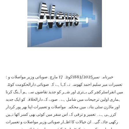
: خبرنامہ نمبر1883/2025کوئٹہ 17 مارچ۔صوبائی وزیر مواصلات و
تعمیرات میر سلیم احمد کھوسہ نے کہا ہے کہ صوبائی دارالحکومت کوئٹہ
میں انفراسٹرکچر کی بہتری اور شہر کو جدید تقاضوں سے ہم آہنگ کرنا
ہماری اولین ترجیحات میں شامل ہے۔ صوبے کے دارالخلافہ کو ایک جدید
اور ماڈرن سٹی بنانے میں محکمہ مواصلات و تعمیرات اپنا بھر پور کردار
کررہی ہے۔ تعمیر و ترقی کے اس سفر میں کوئی بھی کسر اٹھا نہیں
رکھی جائے گی۔ ان خیالات کا اظہار صوبائی وزیر مواصلات و تعمیرات