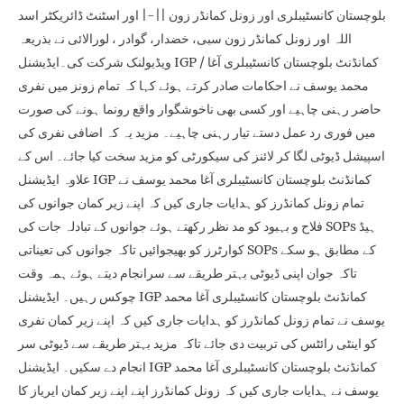
بلوچستان کانسٹیبلری اور زونل کمانڈر زون ||-| اور اسٹنٹ ڈائریکٹر اسد
اللہ اور زونل کمانڈر زون سبی، خضدار، گوادر ، لورالائی نے بذریعہ
ویڈیولنک شرکت کی۔ایڈیشنل IGP / کمانڈنٹ بلوچستان کانسٹیبلری آغا
محمد یوسف نے احکامات صادر کرتے ہوئے کہا کہ تمام زونز میں نفری
حاضر رہنی چاہیے اور کسی بھی ناخوشگوار واقع رونما ہونے کی صورت
میں فوری رد عمل دستے تیار رہنی چاہیے۔ مزید یہ کہ اضافی نفری کی
اسپیشل ڈیوٹی لگا کر لائنز کی سیکورٹی کو مزید سخت کیا جائے۔ اس کے
علاوہ ایڈیشنل IGP کمانڈنٹ بلوچستان کانسٹیبلری آغا محمد یوسف نے
تمام زونل کمانڈرز کو ہدایات جاری کیں کہ اپنے زیر کمان جوانوں کی
فلاح و بہبود کو مد نظر رکھتے ہوئے جوانوں کے تبادلہ جات کی SOPs ہیڈ
کوارٹرز کو بھیجوائیں تاکہ جوانوں کی تعیناتی SOPs کے مطابق ہو سکے
تاکہ جوان اپنی ڈیوٹی بہتر طریقے سے سرانجام دیتے ہوئے ہمہ وقت
چوکس رہیں۔ ایڈیشنل IGP کمانڈنٹ بلوچستان کانسٹیبلری آغا محمد
یوسف نے تمام زونل کمانڈرز کو ہدایات جاری کیں کہ اپنے زیر کمان نفری
کو اینٹی رائٹس کی تربیت دی جائے تاکہ مزید بہتر طریقے سے ڈیوٹی سر
انجام دے سکیں۔ ایڈیشنل IGP کمانڈنٹ بلوچستان کانسٹیبلری آغا محمد
یوسف نے ہدایات جاری کیں کہ زونل کمانڈرز اپنے اپنے زیر کمان ایریاز کا