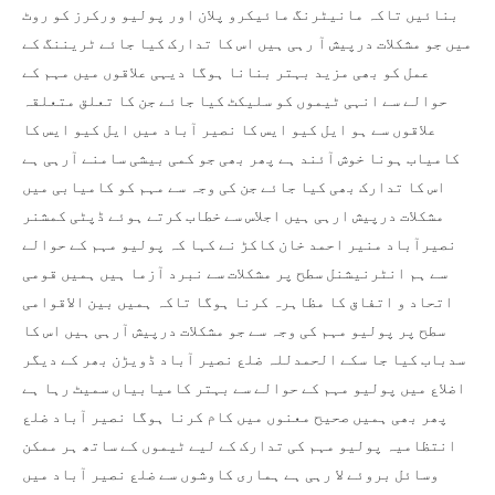
بنائیں تاکہ مانیٹرنگ مائیکرو پلان اور پولیو ورکرز کو روٹ
میں جو مشکلات درپیش آ رہی ہیں اس کا تدارک کیا جائے ٹریننگ کے
عمل کو بھی مزید بہتر بنانا ہوگا دیہی علاقوں میں مہم کے
حوالے سے انہی ٹیموں کو سلیکٹ کیا جائے جن کا تعلق متعلقہ
علاقوں سے ہو ایل کیو ایس کا نصیر آباد میں ایل کیو ایس کا
کامیاب ہونا خوش آئند ہے پھر بھی جو کمی بیشی سامنے آرہی ہے
اس کا تدارک بھی کیا جائے جن کی وجہ سے مہم کو کامیابی میں
مشکلات درپیش ارہی ہیں اجلاس سے خطاب کرتے ہوئے ڈپٹی کمشنر
نصیرآباد منیر احمد خان کاکڑ نے کہا کہ پولیو مہم کے حوالے
سے ہم انٹرنیشنل سطح پر مشکلات سے نبرد آزما ہیں ہمیں قومی
اتحاد و اتفاق کا مظاہرہ کرنا ہوگا تاکہ ہمیں بین الاقوامی
سطح پر پولیو مہم کی وجہ سے جو مشکلات درپیش آرہی ہیں اس کا
سدباب کیا جا سکے الحمدللہ ضلع نصیر آباد ڈویڑن بھر کے دیگر
اضلاع میں پولیو مہم کے حوالے سے بہتر کامیابیاں سمیٹ رہا ہے
پھر بھی ہمیں صحیح معنوں میں کام کرنا ہوگا نصیر آباد ضلع
انتظامیہ پولیو مہم کی تدارک کے لیے ٹیموں کے ساتھ ہر ممکن
وسائل بروئے لا رہی ہے ہماری کاوشوں سے ضلع نصیر آباد میں