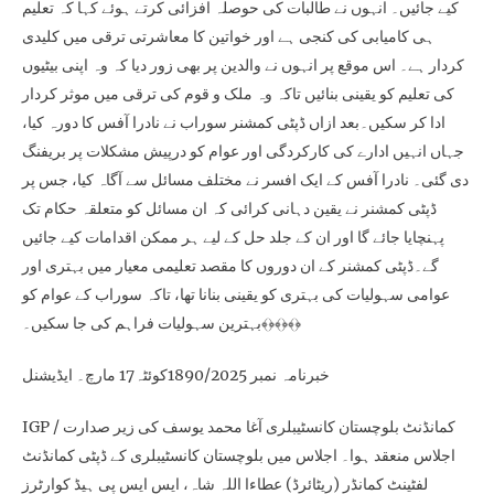
کیے جائیں۔ انہوں نے طالبات کی حوصلہ افزائی کرتے ہوئے کہا کہ تعلیم
ہی کامیابی کی کنجی ہے اور خواتین کا معاشرتی ترقی میں کلیدی
کردار ہے۔ اس موقع پر انہوں نے والدین پر بھی زور دیا کہ وہ اپنی بیٹیوں
کی تعلیم کو یقینی بنائیں تاکہ وہ ملک و قوم کی ترقی میں موثر کردار
ادا کر سکیں۔بعد ازاں ڈپٹی کمشنر سوراب نے نادرا آفس کا دورہ کیا،
جہاں انہیں ادارے کی کارکردگی اور عوام کو درپیش مشکلات پر بریفنگ
دی گئی۔ نادرا آفس کے ایک افسر نے مختلف مسائل سے آگاہ کیا، جس پر
ڈپٹی کمشنر نے یقین دہانی کرائی کہ ان مسائل کو متعلقہ حکام تک
پہنچایا جائے گا اور ان کے جلد حل کے لیے ہر ممکن اقدامات کیے جائیں
گے۔ڈپٹی کمشنر کے ان دوروں کا مقصد تعلیمی معیار میں بہتری اور
عوامی سہولیات کی بہتری کو یقینی بنانا تھا، تاکہ سوراب کے عوام کو
بہترین سہولیات فراہم کی جا سکیں۔﴾﴿﴾﴿﴾﴿
خبرنامہ نمبر 1890/2025کوئٹہ17 مارچ۔ ایڈیشنل
IGP / کمانڈنٹ بلوچستان کانسٹیبلری آغا محمد یوسف کی زیر صدارت
اجلاس منعقد ہوا۔ اجلاس میں بلوچستان کانسٹیبلری کے ڈپٹی کمانڈنٹ
لفٹینٹ کمانڈر (ریٹائرڈ) عطاءا اللہ شاہ، ایس ایس پی ہیڈ کوارٹرز