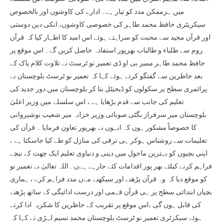
میں ہرممکن مدد کو تیار ہے۔ ادارے کی کاوشوں اور بالخصوص
سیکریٹری حافظ محمد طاہر کی خصوصی کاوشوں، انکی دین دوستی
اور قرآن مجید سے محبت کو سراہتے ہوئے اس امید کا اظہار کیا کہ قرآن
روم سے طلباء و طالبات بھرپور استفادہ حاصل کریں گے۔ اس موقع پر
حافظ محمد طاہر ممبر بی او ڈی تعمیر نو ٹرسٹ نے تلاوت کلام پاک کے
بعد حاظرین سے گفتگو کرتے ہوئے کہا کہ تعمیر نو ٹرسٹ بلوچستان نے
پرائمری سطح پر سکولوں کو ڈیجیٹل بنا کر بلوچستان میں دور جدید کی
تعلیم کی جانب سے قدم بڑھایا ہے ، اس سلسلے میں وزیر اعلیٰ
بلوچستان میر سرفراز بگٹی صوبائی وزیر خزانہ میر شعیب نوشیروانی
کا خصوصاً مشکور ہوں کہ انہوں نے بھرپور تعاون فرمایا ۔ قرآن کی
تعلیمات سے روشناس ہوکر ہی ترقی کی منازل کو طے کیا جاسکتا ہے ،
اپنی بچیوں کو بہترین ماحول میں دینی و دنیاوی تعلیم ایک چھت کے نیچے
فراہم کرنے کیلئے بھر پور اقدامات کئے جارہے ہےں ۔اللہ تعالیٰ نے تعمیر نو
کو موقع دیا کہ وہ قرآن پڑھنے اور سیکھنے مےں مدد فراہم کرے ، ہماری
بچیاں ابتدائی سطح پر ہی قرآن فہمی اور درست ادائیگی کے ساتھ پڑھنے
کی قابل ہوں گی ،اس موقع پر تقریب کے حاظرین کا شکریہ ادا کرتے
ہوئے سیکرٹری تعمیر نو ٹرسٹ بلوچستان محمد نسیم لہڑی نے کہا کہ