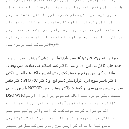
طرف ایک اہم قدم ثابت ہو گا۔ یہ سینٹر بلوچستان کے اسٹارٹ اپ
کاروباری افراد کی معاونت کرنے اور علاقائی اقتصادی ترقی
میں اپنا اہم کردار ادا کرے گا۔ جامعہ بلوچستان اپنے طلباء
، اساتذہ اور مقامی کاروباری برادری کو ایک کامیاب تجارتی
میدان میں کامیابی حاصل کرنے کے لیے درکار تمام وسائل فراہم
کرنے کے لیے پرعزم ہے۔﴾﴿﴾﴿﴾﴿
خبرنامہ نمبر1894/2025نصیرآباد17مارچ ۔ ڈپٹی کمشنر نصیر آباد منیر
احمد خان کاکڑ سے این ای او سی ڈاکٹر عبید اسلام کی قیادت میں وفد نے
ملاقات کی اس موقع پر ڈسٹرکٹ ہیلتھ آفیسر ڈاکٹر عبدالمنان لاکٹی
ڈاکٹر ظفر PIO ڈاکٹر یاسر بلوچ ایریا کوآرڈینیٹر ڈبلیو ایچ او ڈاکٹر غلام
یاسین داجلی NSTOP صدام حسین سی سی او کمینیٹ ڈاکٹر ممتاز احمد
DSO WHOسمیت دیگر موجود تھے اجلاس کے موقع پر این ای او سی
ڈاکٹر عبید اسلام ضلع نصیرآباد میں پولیو مہم کے حوالے سے
آگاہی فراہم کرتے ہوئے کہا کہ آنے والی پولیو مہم میں
کوالٹی کو ہر صورت بہتر بنانا ہوگا اور تمام تر ڈیٹا بھی
مجمع کیا جائے اس کی اچھی طرح چھان بین کے عمل کو یقینی