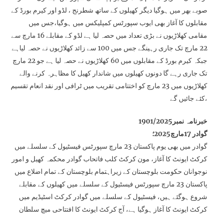
صوبے بھر میں ہوگیا دیگر کھیلوں کے ساتھ شطرنج ، لڈو اور کیرم بورڈ کے
مقابلوں کا آغاز بھی ایوب سپورٹس کمپلیکس میں ہوگیا،جس میں
مقامی کھلاڑیوں نے بڑی تعداد میں حصہ لیا ہے لڈو کے مقابلے 16 مارچ سے
22 مارچ تک جاری رہینگے جس میں 100 سے زائد کھلاڑیوں نے حصہ لیاہے
جبکہ کیرم بورڈ کے مقابلوں میں 60 کھلاڑیوں نے حصہ لیا ہے جو 22 مارچ
تک جاری رہے گا دونوں کھیلوں میں شاندار کھیل کا مظاہرہ کرنے والے
کھلاڑیوں میں 23 مارچ کو اختتامی تقریب میں ٹرافی اور نقد انعام تقسیم
کئے جائیں گے،
خبرنامہ نمبر1901/2025
گوادر 17مارچ2025؛
گوادر میں بھی یوم پاکستان 23 مارچ سپورٹس فیسٹیول کے سلسلے میں
کرکٹ ایونٹ کا آغاز، مون کرکٹ کلب فاتحاب گوادر محکمہ کھیل و امور
نوجوانان حکومت بلوچستان کے زیراہتمام بلوچستان کے تمام اضلاع میں
پاکستان 23 مارچ سپورٹس فیسٹیول کے سلسلے میں کھیلوں کے مقابلے
شروع ہوگئے ہیں، فیسٹیول کے سلسلے میں گوادر کرکٹ اسٹیڈیم میں
کرکٹ ایونٹ کا آغاز ہوگیا ہے، آج کرکٹ ایونٹ کا افتتاحی میچ سلطان