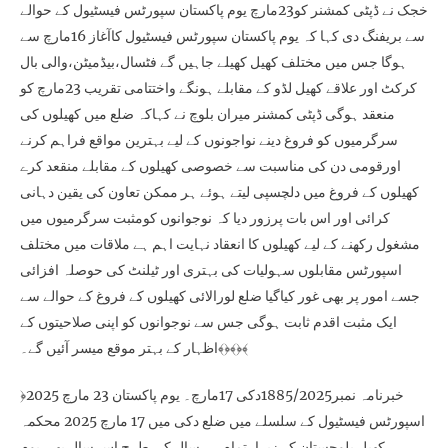
خجک نے ڈپٹی کمشنر کو23مارچ یوم پاکستان سپورٹس فیسٹیول کے حوالے
سے بریفنگ دی کہا کہ یوم پاکستان سپورٹس فیسٹیول کاآغاز 16مارچ سے
ہوگا جس میں مختلف کھیل کھیلے جاہیں گے فٹسال،بیڈمیٹن،والی بال
کرکٹ اور علاقے کھیل لڈو کے مقابلے ہونگے واختتامی تقریب 23مارچ کو
منعقد ہوگی ڈپٹی کمشنر میران بلوچ نے کہاکہ ضلع میں کھیلوں کی
سرگرمیوں کو فروغ دینے نواجونوں کے لیے بہترین مواقع فراہم کرنے
اورقومی دن کی مناسبت سے خصوصی کھیلوں کے مقابلے منقعد کرے
کھیلوں کے فروغ میں دلچسپی لیتے ہوئے ہر ممکن تعاون کی یقین دہانی
کرائی اور اس بات پرزور دیا کہ نوجوانوں کومثبت سرگرمیوں میں
مشغول رکھنے کے لیے کھیلوں کا انعقاد نہایت اہم ہے ملاقات میں مختلف
اسپورٹس مقابلوں سہولیات کی بہتری اور ٹیلنٹ کی حوصلہ افزائی
جسے امور پر بھی غور کیاگیا ضلع لورالائی کھیلوں کے فروغ کے حوالے سے
ایک مثبت اقدم ثابت ہوگی جس سے نوجوانوں کو اپنی صلاحیتوں کے
اظہار کے بہتر موقع میسر آئیں گے۔﴾﴿﴾﴿﴾
﴿خبرنامہ نمبر1885/2025دکی 17مارچ۔ یوم پاکستان 23 مارچ 2025
اسپورٹس فیسٹیول کے سلسلے میں ضلع دکی میں 17 مارچ 2025 محکمہ
کھیل بلوچستان کے زیراہتمام ہر سال کی طرح اس سال بھی یوم