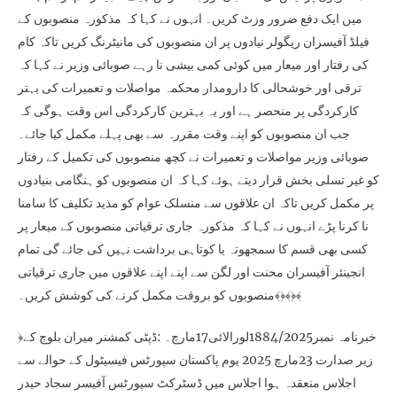
میں ایک دفع ضرور وزٹ کریں۔ انہوں نے کہا کہ مذکورہ منصوبوں کے
فیلڈ آفیسران ریگولر نیادوں پر ان منصوبوں کی مانیٹرنگ کریں تاکہ کام
کی رفتار اور میعار میں کوئی کمی بیشی نا رہے صوبائی وزیر نے کہا کہ
ترقی اور خوشحالی کا دارومدار محکمہ مواصلات و تعمیرات کی بہتر
کارکردگی پر منحصر ہے اور یہ بہترین کارکردگی اس وقت ہوگی کہ
جب ان منصوبوں کو اپنے وقت مقررہ سے بھی پہلے مکمل کیا جائے۔
صوبائی وزیر مواصلات و تعمیرات نے کچھ منصوبوں کی تکمیل کے رفتار
کو غیر تسلی بخش قرار دیتے ہوئے کہا کہ ان منصوبوں کو ہنگامی بنیادوں
پر مکمل کریں تاکہ ان علاقوں سے منسلک عوام کو مذید تکلیف کا سامنا
نا کرنا پڑے انہوں نے کہا کہ مذکورہ جاری ترقیاتی منصوبوں کے میعار پر
کسی بھی قسم کا سمجھوتہ یا کوتاہی برداشت نہیں کی جائے گی تمام
انجینئر آفیسران محنت اور لگن سے اپنے اپنے علاقوں میں جاری ترقیاتی
منصوبوں کو بروقت مکمل کرنے کی کوشش کریں۔﴾﴿﴾﴿﴾
﴿خبرنامہ نمبر1884/2025لورالائی17مارچ۔ :ڈپٹی کمشنر میران بلوچ کے
زیر صدارت 23مارچ 2025 یوم پاکستان سپورٹس فیسیٹول کے حوالے سے
اجلاس منعقدہ ہوا اجلاس میں ڈسٹرکٹ سپورٹس آفیسر سجاد حیدر