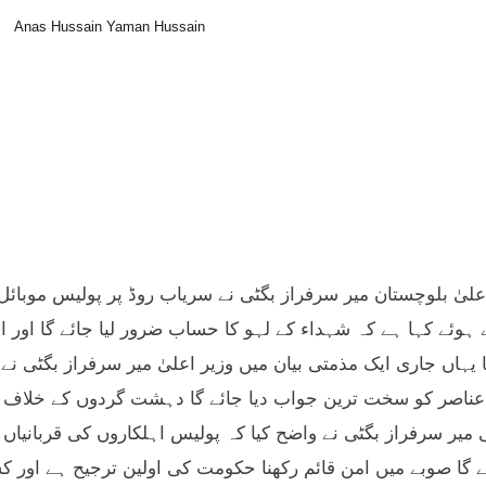
Anas Hussain Yaman Hussain
علیٰ بلوچستان میر سرفراز بگٹی نے سریاب روڈ پر پولیس موبا
 ہوئے کہا ہے کہ شہداء کے لہو کا حساب ضرور لیا جائے گا اور ا
ا یہاں جاری ایک مذمتی بیان میں وزیر اعلیٰ میر سرفراز بگٹی نے
عناصر کو سخت ترین جواب دیا جائے گا دہشت گردوں کے خلاف بھر
 میر سرفراز بگٹی نے واضح کیا کہ پولیس اہلکاروں کی قربانیا
ئے گا صوبے میں امن قائم رکھنا حکومت کی اولین ترجیح ہے اور