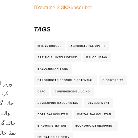
Youtube
3.3K
Subscriber
TAGS
2025-26 BUDGET
AGRICULTURAL UPLIFT
ARTIFICIAL INTELLIGENCE
BALOCHISTAN
BALOCHISTAN BANK
BALOCHISTAN ECONOMIC POTENTIAL
BIODIVERSITY
وزیر ا
CEPC
CONFIDENCE-BUILDING
کرتے
جائے گ
DEVELOPING BALOCHISTAN
DEVELOPMENT
والے 
DGPR BALOCHISTAN
DIGITAL BALOCHISTAN
جائے گی
E-ADMINISTRATION
ECONOMIC DEVELOPMENT
نمٹا جا
EDUCATION PRIORITY