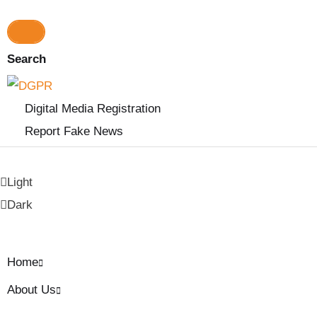
a
r
c
h
Search
f
o
r
Digital Media Registration
:
Report Fake News
Light
Dark
Home
About Us