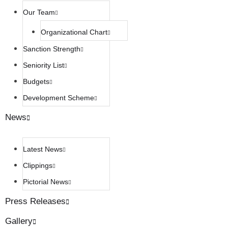
Our Team
Organizational Chart
Sanction Strength
Seniority List
Budgets
Development Scheme
News
Latest News
Clippings
Pictorial News
Press Releases
Gallery