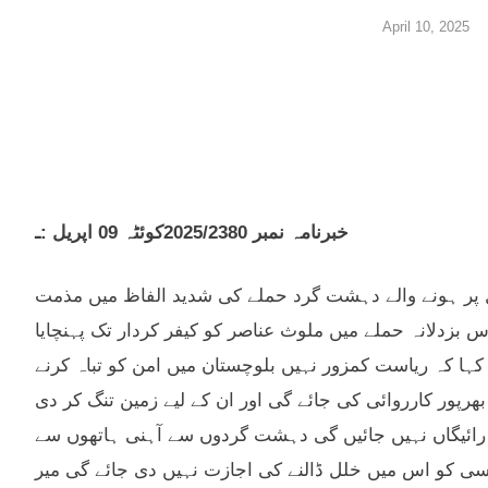
April 10, 2025
خبرنامہ نمبر 2025/2380کوئٹہ 09 اپریل :ـ
ئل پر ہونے والے دہشت گرد حملے کی شدید الفاظ میں مذمت
س بزدلانہ حملے میں ملوث عناصر کو کیفر کردار تک پہنچایا
 کہا کہ ریاست کمزور نہیں بلوچستان میں امن کو تباہ کرنے
پور کارروائی کی جائے گی اور ان کے لیے زمین تنگ کر دی
ں رائیگاں نہیں جائیں گی دہشت گردوں سے آہنی ہاتھوں سے
 کسی کو اس میں خلل ڈالنے کی اجازت نہیں دی جائے گی میر