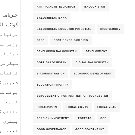
ARTIFICIAL INTELLIGENCE
BALOCHISTAN
خبرنامہ نمبر 25
BALOCHISTAN BANK
BALOCHISTAN ECONOMIC POTENTIAL
BIODIVERSITY
ترقیاتی
CEPC
CONFIDENCE-BUILDING
وزیر من
DEVELOPING BALOCHISTAN
DEVELOPMENT
سیکرٹری
سیکرٹری
DGPR BALOCHISTAN
DIGITAL BALOCHISTAN
ترقیات 
E-ADMINISTRATION
ECONOMIC DEVELOPMENT
شعبوں ک
EDUCATION PRIORITY
ہوئے کہ
EMPLOYMENT OPPORTUNITIES FOR YOUNGESTER
نے ہدای
FISCAL2025-26
FISCAL 2026-27
FISCAL YEAR
منتخب ک
FOREIGN INVESTMENT
FORESTS
GOB
بہتری ا
GOOD GOVERNANCE
GOOD GOVERNANVE
تعمیر و