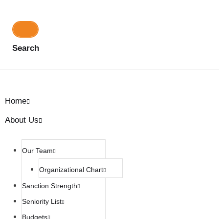
Search
Home
About Us
Our Team
Organizational Chart
Sanction Strength
Seniority List
Budgets