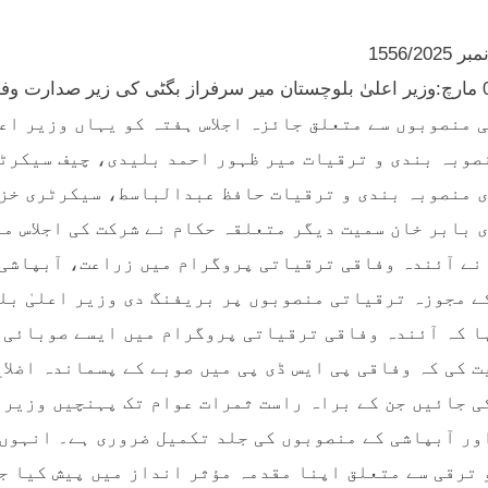
1556/20
 منصوبوں سے متعلق جائزہ اجلاس ہفتہ کو یہاں وزیر اعل
صوبہ بندی و ترقیات میر ظہور احمد بلیدی، چیف سیکرٹ
 منصوبہ بندی و ترقیات حافظ عبدالباسط، سیکرٹری خزا
 بابر خان سمیت دیگر متعلقہ حکام نے شرکت کی اجلاس م
نے آئندہ وفاقی ترقیاتی پروگرام میں زراعت، آبپاشی،
ے مجوزہ ترقیاتی منصوبوں پر بریفنگ دی وزیر اعلیٰ بلو
ا کہ آئندہ وفاقی ترقیاتی پروگرام میں ایسے صوبائی 
ت کی کہ وفاقی پی ایس ڈی پی میں صوبے کے پسماندہ اضلا
ی جائیں جن کے براہ راست ثمرات عوام تک پہنچیں وزیر ا
ور آبپاشی کے منصوبوں کی جلد تکمیل ضروری ہے۔ انہوں 
 ترقی سے متعلق اپنا مقدمہ مؤثر انداز میں پیش کیا جا