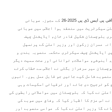
کوئٹہ، 01 مارچ:وزیر اعلیٰ بلوچستان میر سرفراز بگٹی کی زیر صدارت وفاقی پی ایس ڈی پی 2025-26 کے مجوزہ صوبائی
یٰ سیکرٹریٹ میں منعقد ہوا اجلاس میں صوبائی
ری بلوچستان شکیل قادر خان، ایڈیشنل چیف
نہ عمران زرکون اور وزیر اعلیٰ کے پرنسپل
یں ایڈیشنل چیف سیکرٹری محکمہ منصوبہ بندی و
 آبنوشی، مواصلات، توانائی اور صحت سمیت دیگر
چستان میر سرفراز بگٹی نے اجلاس سے خطاب کرتے
منصوبے شامل کیے جائیں جو قابل عمل ہوں۔ انہوں
ع کو ترجیح دی جائے اور ترقیاتی اسکیمات وہی
علیٰ نے کہا کہ بلوچستان میں مواصلاتی رابطوں کی
نے اس عزم کا اظہار کیا کہ وفاق میں صوبے کی
ئے گا وزیر اعلیٰ نے کہا کہ عوامی منصوبے اور