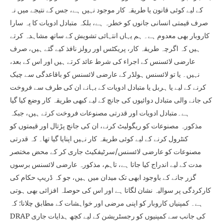
کے لیے کوئی قانون یا طریقہ کار موجود نہیں ہے، جس کے نتیجے میں نہ
صرف قیمتی انسانی جانوں کو خطرہ ہے، بلکہ متبادل ادویات کا یہ سارا
کاروبار بھی معدوم ہے۔ ہم یہاں انتہائی تشویش کے ساتھ مشاہدہ کرتے
ہیں کہ اگرچہ طریقہ کار، پریکٹس اور رولز نافذ کیے گئے ہیں، صرف
عارضی لائسنس کے اجراء کی شرط عائد کرتے ہیں اور اس کے بعد،
نہیں۔ یا تو لائسنس ہولڈر کے عارضی لائسنس کو باقاعدگی سے چیک
کرنے کے لیے یا ہربل یا متبادل ادویات کے بہانے ان کی طرف سے فروخت
کی جانے والی متبادل دوائیوں کی جانچ کے لیے کبھی طریقہ کار وضع کیا گیا
ہے۔متبادل ادویات اور قدرتی مصنوعات فروخت کرتے ہیں، جبکہ
مذکورہ مصنوعات کو ریگولیٹ کرنے، ان کی جانچ پڑتال اور قیمتوں کو
کنٹرول کرنے کے لیے کوئی طریقہ کار نہیں اپنایا گیا تھا۔ کہ قدرتی
مصنوعات کو عارضی لائسنس/سرٹیفکیٹ جاری کر کے محض مختصر
مدت کے لیے اندراج کیا جاتا ہے، تاہم، مذکورہ عارضی لائسنس برسوں
گزر جانے کے باوجود ابھی تک میدان میں ہیں، جو کہ ڈریپ حکام کی
کارکردگی پر سوالیہ نشان لگاتا ہے اور اس کی حوصلہ افزائی بھی ہوتی
ہے۔ کمپنیاں کاروبار کو اپنی مرضی اور خواہشات کے مطابق چلانا؛ کہ
DRAP کی جانب سے کمپنیوں کو رجسٹریشن کے لیے کچھ ہدایات جاری