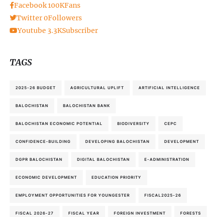
Facebook
100K
Fans
Twitter
0
Followers
Youtube
3.3K
Subscriber
TAGS
2025-26 BUDGET
AGRICULTURAL UPLIFT
ARTIFICIAL INTELLIGENCE
BALOCHISTAN
BALOCHISTAN BANK
BALOCHISTAN ECONOMIC POTENTIAL
BIODIVERSITY
CEPC
CONFIDENCE-BUILDING
DEVELOPING BALOCHISTAN
DEVELOPMENT
DGPR BALOCHISTAN
DIGITAL BALOCHISTAN
E-ADMINISTRATION
ECONOMIC DEVELOPMENT
EDUCATION PRIORITY
EMPLOYMENT OPPORTUNITIES FOR YOUNGESTER
FISCAL2025-26
FISCAL 2026-27
FISCAL YEAR
FOREIGN INVESTMENT
FORESTS