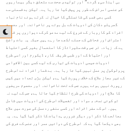
بی اینڈ سی، گردے” اور تولیدی صحت سے متعلق دیگر بیماریوں
کو جنسی امراض کے طور پر پیش کیا جا رہا ہے۔ لیکن بدقسمتی سے
کسی بھی قسم کی شائستگی کا خیال نہ کرتے ہوئے نام نہاد
گھریلو دکان کی ادویات کے بل بوتے پر ناخواندہ اور معصوم
افراد کو کاروبار کے فروغ کے لیے مدعو کرکے دیواروں پر قابل
اعتراض اور فحاشی کے جملے لکھے جا رہے ہیں جبکہ یہ بات واضح
ہے کہ زیادہ تر جس وقت سٹیرائڈز کا استعمال بغیر کسی احتیاط
اور احتیاط کے اور طبی طریقہ کار، ڈیکورم اور اسی طرح
ادویات جیسی ادویات کی تیاری کے لیے کسی بین الاقوامی
پروٹوکول پر عمل نہیں کیا جا رہا ہے۔ بے شمار افراد نے اس طرح
کے غیر مجاز علاج کے خلاف رپورٹ کیا ہے، لیکن بڑی تعداد میں کیس
رپورٹ نہیں ہوئے ہیں، جس کے تحت ناخواندہ اور معصوم مریضوں
کا علاج اور ادویات کی طرح انتظام کیا جاتا ہے، جس کے لیے نہ
تو کوئی نسخہ، مواد اور تفصیلات اس طرح کی ادویات میں شامل
ہیں۔ اس کے مضر اثرات اور کسی منفی ردعمل کی صورت میں علاج
معالجے کا ذکر اور دیگر ضروری ہدایات کا ذکر کیا گیا ہے۔ یہ
بھی دیکھا گیا ہے کہ اس طرح کی دوائیں عمر اور جنس کے فرق کی