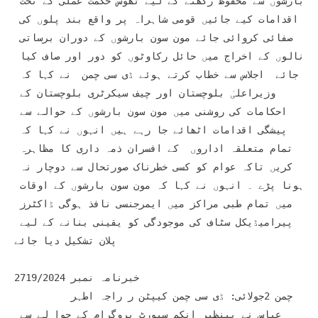
بارشوں سے محفوظ رکھنے کے لیے ٹھوس حکمت عملی کے تحت 
اقدامات کیے جائیں قومی شاہراہ پر واقع بند پلوں کی 
صفائی کروائی جائے مون سون بارشوں کے دوران برساتی 
نالوں کے اخراج میں حائل رکاوٹوں کو دور اور صاف کیا 
جائے  اجلاس سے خطاب کرتے ہوئے ڈی سی چمن  نے کہا کہ 
وزیراعلیٰ بلوچستان اور چیف سیکرٹری بلوچستان کے 
احکامات کی روشنی میں مون سون بارشوں کے حوالے سے 
پیشگی اقدامات اٹھائے جا رہے ہیں انہوں نے کہا کہ 
تمام متعلقہ اداروں  کے افسران ذمہ داری کا مظاہرہ 
کریں تاکہ عوام کو کسی خطرناک صورتحال سے دوچار نہ 
ہونا پڑے ۔ انہوں نے کہا کہ مون سون بارشوں کے اوقات 
میں تمام طبی مراکز میں ایمرجنسی نافذ ہوگی ڈاکٹرز 
پیرامیڈیکل سٹاف کی موجودگی کو یقینی بنانے کے لیے 
پلان تشکیل دیا جائے

خبرنامہ نمبر 2719/2024

	 چمن 2جولائی: ڈی سی چمن کیپٹن ر راجہ اطہر 
عباس نے بینظیر انکم سپورٹ پروگرام کے حوا لے سے 