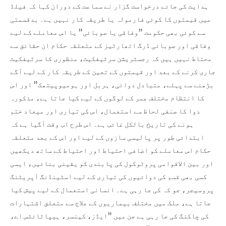
ہدایت کی جائے درخواست گزار نے سماعت کے دوران کہا کہ فیلڈ
میں قیمتوں کا کوئی فارمولہ یا طریقہ کار نہیں ہے۔ بدقسمتی
سے کوئی بھی حکومت ”وفاقی یا صوبائی” یا اس معاملے کے لیے
وفاقی اور صوبائی ڈرگ اتھارٹیز کے متعلقہ حکام ان حقائق سے
محتاط نہیں ہیں کہ رجسٹریشن سرٹیفکیٹ، منظوری کا سرٹیفکیٹ
جاری کرنے کے بعد اور قیمتوں کے تعین کے طریقہ کار کے لیے آگے
بڑھنے سے پہلے، متبادل دوائی، ہربل اور ہومیوپیتھک” اور اس
کا انتظام مختلف عمر کے لوگوں کے لیے کیا جاتا ہے، مذکورہ
دوا کا صنفی لحاظ سے استعمال، اس کی تیاری اور میعاد ختم
ہونے کی تاریخ بالکل غائب ہے۔ اس طرح اب وقت آگیا ہے کہ
ابتدائی طور پر پالیسی سازوں کے لیے اور اس کے بعد متعلقہ
حکام اس معاملے کو اضافی احتیاط اور احتیاط کے ساتھ دیکھیں
اور بین الاقوامی پروٹوکول کی پابندی کو یقینی بنائیں، ایسی
کسی بھی قسم کی دوائیوں کی تیاری کے لیے اسٹینڈنگ آپریٹنگ
پروسیجر، جو کہ کی جا رہی ہے۔ انسانی استعمال کے لیے پیش کیا
جاتا ہے، ملک میں مختلف بیماریوں کے علاج سے متعلق اشتہارات
کی چاکنگ کی جا رہی ہے جن میں ”ایڈز، کینسر، ہیپاٹائٹس اے،