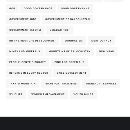
GOB
GOOD GOVERNANCE
GOOD GOVERNANVE
GOVERNMENT JOBS
GOVERNMENT OF BALOCHISTAN
GOVERNMENT REFORM
GWADAR PORT
INFRASTRUCTURE DEVELOPMENT
JOURNALISM
MERITOCRACY
MINES AND MINERALS
MOUNTAINS OF BALOCHISTAN
NEW YEAR
PEOPLE-CENTRIC BUDGET
PINK AND GREEN BUS
REFORMS IN EVERY SECTOR
SKILL DEVELOPMENT
TAKATU MOUNTAIN
TRANSPORT FACILITIES
TRANSPORT SERVICES
WILDLIFE
WOMEN EMPOWERMENT
YOUTH BULGE