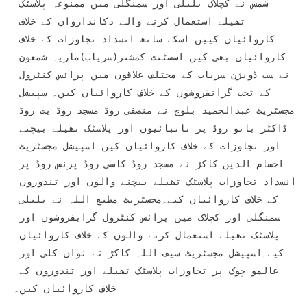
شمس نے کچلاک بلیلی اور سمنگلی میں ممنوعہ پلاسٹک 
تھیلے استعمال کرنے والے دکاندارواں کے خلاف 
کاروائیاں کییں اسکے ساتھ انسداد تجاوزات کے خلاف 
کاروائیاں بھی کیں۔اسسٹنٹ کمشنر(سریاب)ماریہ شمعون 
نے سب ڈویژن سریاب کے مختلف علاقوں میں پرائس کنٹرول 
کے تحت گرانفروشوں کے خلاف کاروائیاں کیں۔ سپیشل 
مجسٹریٹ عبدالحمید بلوچ نے منصفی روڈ مسجد روڈ یٹ روڈ 
ڈاکٹر بانو روڈ پر نانبائیوں اور پلاسٹک تھیلے بیچنے 
اور تجاوزات کے خلاف کاروائیاں کیں۔اسپیشل مجسٹریٹ 
احسام الدین کاکڑ نے مسجد روڈ کاسی روڈ پرنس روڈ پر 
انسداد تجاوزات پلاسٹک تھیلے بیچنے والوں اور تندوروں 
کے خلاف کاروائیاں کیے۔مجسٹریٹ مطیع اللہ نے بلیلی 
سمنگلی اور کچلاک میں پرائس کنٹرول گرابفروشوں اور 
پلاسٹک تھیلے استعمال کرنے والوں کے خلاف کاروائیاں 
کیے۔اسپیشل مجسٹریٹ سیف اللہ کاکڑ نے نواں کلی اور 
عالمو چوک پر تجاوزات پلاسٹک تھیلے اور تندوروں کے 
خلاف کاروائیاں کیں۔