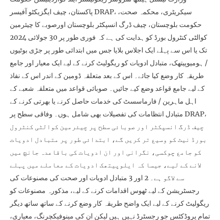
پاکستان، چیف ایگزیکٹو آفیسر DRAP، سیکریٹری، محکمہ صحت،
حکومت بلوچستان، چیف ڈرگ انسپکٹر بلوچستان اورصوبے کا چیئرمین
کوالٹی کنٹرول بورڈ کو ہدایت کی ہے کہ فوری طور پر 30 جولائی 2024
تک یا اس سے پہلے ایک اجلاس بلایا جس میں ابتدائی طور پر جڑی بوٹیوں
/ ہومیوپیتھک، متبادل ادویات کو ریگولیٹ کرنے کے لیے ایک معیار اور جامع
طریقہ کار وضع کیا جائے۔ اس کے بعد متعلقہ ڈومین کے اندر اس کے نفاذ
کے لیے جامع قواعد وضع کیے جائیں۔ صوبائی قواعد میں متعلقہ شعبے کے
اہل ماہرین / فارماسسٹ کی خدمات حاصل کرنے یا بھرتی کرنے کے
متبادل انتظامات کی تفصیلات بھی شامل ہوں۔ وفاقی سطح پر DRAP،
چیف ڈرگ انسپکٹر اور صوبائی سطح پر چیئرمین کوالٹی کنٹرول
بورڈ نیٹ کو وسیع تر کریں گے، ابتدائی طور پر متبادل ادویات
کو جامع چوکسی، نگرانی اور ان ادویات کی باقاعدہ جانچ میں
لانے کے لیے، جیسا کہ ایلوپیتھک ادویات کے معاملے میں پہلے
سے لاگو ہے۔ 2 اور 3 متبادل ادویات اور صحت کی مصنوعات کی
رجسٹریشن کے لیے ٹھوس اقدامات کرنے کے لیے، مذکورہ مصنوعات کو
ریگولیٹ کرنے کے لیے ایک واضح طریقہ کار وضع کرنے کے ساتھ ساتھ دیگر
تمام پروڈکٹس جو رجسٹرڈ نہیں ہیں لیکن ان کی مینوفیکچرنگ، معیاری،