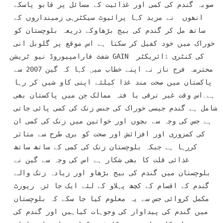
صوبہ گندم کی کمی اور غذائیت کے مسائل پر قابو پاسکے 
انھوں  نے مزید کہا پرائیوٹ سیکٹرہی زمینداروں کے 
ساتھ مل کر گندم کی بیج بڑھاوکے ذریعہ بلوچستان کو 
خوراک میں خود کفیل کر سکتا ہے اس موقع پر گلوبل انی 
شفٹ فارامپیوروڈ نیو ٹریشن GAIN کی کنٹری ڈائریکٹر 
محترمہ فرح ناز نے اپنے خطاب میں کہا کہ گین 2007 سے 
پاکستان میں صحت مند غذا کیلئے اپنی کاو شیں کر رہا 
ہے۔اس وقت غیر ترقی یا فتہ ممالک جن میں پاکستان بھی 
شامل ہے گندم جیسی خوراک کی جنس زنک کی کمی پائی جاتی 
ہے جس کی وجہ سے بچوں اور خواتین میں زنک کی کمی ان 
کی کمزوری اور افزائش اور صحت کو بری طرح سے متاثر 
کررہا ہے جبکہ بلوچستان زنک کی کمی کے ساتھ ساتھ 
غذائی قلت کا بھی شکار ہے اس کی وجہ سے گین نے 
بلوچستان میں گندم کی بیج بڑھاو اور زیادہ زنک والے 
گندم کے اقسام کے کچھ پہلاو کے لئے ایک جا ئزہ رپورٹ 
مکمل کروائی جس سے یہ معلوم کیا جا سکے کہ بلوچستان 
میں گندم کی پیداوار کی وجوہات کیاہیں اور گندم کی 