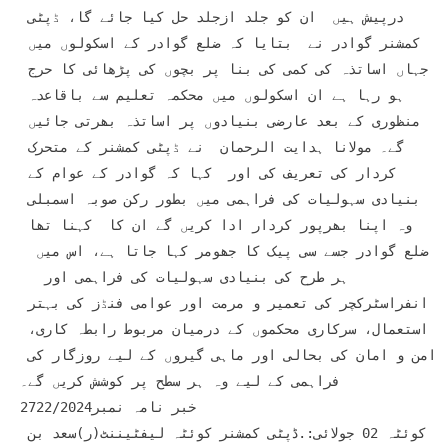
درپیش ہیں  ان کو جلد ازجلد حل کیا جائے گا، ڈپٹی 
کمشنر گوادر نے  بتایا کہ ضلع گوادر کے اسکولوں میں 
جہاں اساتذہ کی کمی کی بنا پر بچوں کی پڑھائی کا حرج 
ہو رہا ہے ان اسکولوں میں محکمہ تعلیم سے باقاعدہ 
منظوری کے بعد عارضی بنیادوں پر اساتذہ بھرتی جائیں 
گے۔ مولانا ہدایت الرحمان  نے ڈپٹی کمشنر کے متحرک 
کردار کی تعریف کی اور  کہا کہ گوادر کے عوام کے 
بنیادی سہولیات کی فراہمی میں بطور رکن صوبہ اسمبلی 
وہ اپنا بھرپور کردار ادا کریں گے ان کا  کہنا تھا 
ضلع گوادر جسے سی پیک کا جھومر کہا جاتا ہے، اس میں  
ہر طرح کی بنیادی سہولیات کی فراہمی اور   
انفراسٹرکچر کی تعمیر و مرمت اور عوامی فنڈز کی بہتر 
استعمال، سرکاری محکموں کے درمیان مربوط رابطہ کاری، 
امن و امان کی بحالی اور ماہی گیروں کے لیے روزگار کی 
فراہمی کے لیے وہ ہر سطح پر کوشش کریں گے۔

خبر نامہ نمبر2722/2024

کوئٹہ 02 جولائی:.ڈپٹی کمشنر کوئٹہ لیفٹیننٹ(ر)سعد بن 