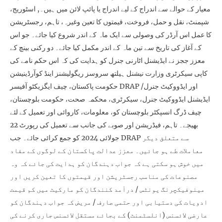
معیار کے حوالے سے اندراج کے لیے اندراج یا پائپ لائن میں ہیں۔, اسٹوریج،
شپمنٹ، نقل و حمل، فروخت، قیمتوں کا تعین وغیرہ، تاہم، رجسٹریشن
کا عمل اس آرڈر کی وصولی سے ایک ماہ کے اندر شروع کیا جائے۔ جو اس
کے آغاز کی تاریخ سے تین ماہ کے اندر مکمل کیا جائے۔ دو رکنی بینچ کے
معزز ججز نے ایڈیشنل اٹارنی جنرل کو ہدایت کی کہ اس حکم نامے کی
کاپی سیکرٹری وزارت نیشنل ہیلتھ سروسز ریگولیشنز اینڈ کوآرڈینیشن
حکومت پاکستان، چیف ایگزیکٹو آفیسر DRAP اور ایڈووکیٹ جنرل/
ایڈیشنل ایڈووکیٹ جنرل، سیکرٹری، محکمہ صحت، حکومت بلوچستان،
چیف ڈرگ انسپکٹر بلوچستان کو، معلومات، کاروائی اور تعمیل کے لئے
بھیجے۔ تاہم، فیڈریشن اور صوبے کی جانب سے تعمیل کی رپورٹ 22
جولائی 2024 کو جمع کرائی جائے۔ جب DRAP سے متعلق دیگر
معاملات طے ہو جائیں۔ معزز عدالت پاکستان کے لوگوں کے مفاد
میں خوش ہو سکتی ہے کہ جواب دہندگان کو ہدایت کی جائے کہ وہ
مصنوعات کی مناسب رجسٹریشن اور قیمتوں کا تعین کریں اور
مینوفیکچرنگ یونٹس / درآمد کنندگان کو مارکیٹ میں کم قیمت
ادویات کی دستیابی اور حتمی صارف / مریض کہ جواب دہندگان کو
عارضی لائسنس (انلسٹمنٹ) کے بجائے مستقل لائسنس جاری کرنے کی