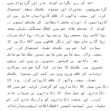
اسد کی زیر نگرانی کوئٹہ شہر اور گردنواح میں 
گرانفروشوں، تجاوزات اور ممنوعہ پلاسٹک تیھلے استعمال 
کرنے اور بیچنے والوں کے خلاف کاروائیاں جاری ہیں۔ان 
کاروائیوں کے دوران ضلعی انتظامیہ کی مختلف ٹیموں نے 
کوئٹہ کے مختلف علاقے جس میں کچلاک سمنگلی بلیلی مسجد 
روڈ کاسی روڈ منصفی روڈ پرنس روڈ سریاب روڈ لنک سریاب 
روڈ گاہی خان چوک اور دیگر علاقوں میں 167 دکانوں کا 
معائنہ کیا۔ جس میں پلاسٹک تھیلے استعمال کرنے اور 
بیچنے والے بیف شاپس مٹن شاپس تندور ملک شاپس شامل 
تھے۔ دکانوں پر قیمتوں تندوروں پر وزن اور پرچون 
سٹوروں میں پلاسٹک کا معائنہ کیا گیا جس میں سرکاری 
نرخنامے کی خلاف ورزی وزن میں کمی اور ممنوعہ پلاسٹک 
تھیلے بیچنے والوں کے خلاف کاروائی کرتے ہوئے 13 
دکانیں سیل، 30 دکانداروں کو گرفتار کرلیے جس میں 18 
دکانداروں کو جیل جبکہ 17 دکانداروں پر جرمانے عائد 
کردیے اور متعدد دکانداروں کو وارننگ جاری کیے۔اس 
سلسلے میں اسسٹنٹ کمشنر (کچلاک)فلائٹ لیفٹیننٹ(ر)خالد 