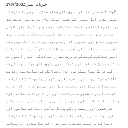
خبرنامہ نمبر 2715/2024
کوئٹہ 2 جولائی: گورنر بلوچستان جعفر خان مندوخیل نے کہا کہ
جمہوریت دراصل جمہور کی حکمرانی کا نام ہے جس میں خدمت خلق
رواداری، اختلاف رائے کا احترام، ایک دوسرے کی قبولیت لازمی
عناصر ہیں. یہ بات ہمارے باعث اطمینان ہے کہ پاکستان میں
جمہوری نظام اور جمہوری ادارے موجود ہیں تاہم ایک دوسرے کے
تجربوں سے سیکھنے اور جمہوری نظام کو بار آور بنانے کیلئے
ابھی بہت کچھ کرنے کی ضرورت ہے. ان خیالات کا اظہار انہوں نے
منگل کے روز گورنر ہاوس کوئٹہ میں بلوچستان عوامی پارٹی کے
آرگنائزنگ جنرل سیکرٹری خدا بخش لانگو کی قیادت میں وفد سے
گفتگو کرتے ہوئے کیا. اس موقع پر گورنر بلوچستان نے کہا کہ
سیاست ایک مشکل اور پیچیدہ عمل اور اس میں کردار ادا کرنے
کیلئے اپنی غلطیوں سے سیکھنے اور ہر دم عوام کے ساتھ اٹوٹ
رشتہ بنائے رکھنے کی ضرورت ہے. انہوں نے کہا کہ ہمارے سیاسی
کارکنوں اور رہنماوں کو پل پل بدلتی دنیا کے تقاضوں اور
ضروریات سے ہم آہنگ ہونا ہوگا. گورنر بلوچستان نے کہا کہ
دنیا کے ہر مہذب معاشرہ میں عوام کے نمائندوں اور سیاسی