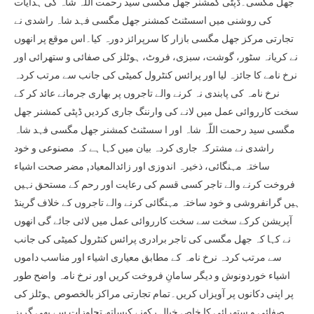
جھل مگسی۔ڈپٹی کمشنر جھل مگسی سید رحمت اللّہ شاہ کی ہدایات
کی روشنی میں اسسٹنٹ کمشنر جھل مگسی فہد شاہ راشدی نے
تجارتی مرکز جھل مگسی بازار کا سرپرائز دورہ کیا۔اس موقع پر انھوں
نے کریانہ سٹور، گوشت، سبزی، فروٹ، ہوٹلز کی صفائی و ستھرائی اور
نرخ نامے کا جائزہ لیا اور پرائس کنٹرول کمیٹی کی جانب سے مرتب کردہ
نرخ نامہ کی پابندی نہ کرنے والے تاجروں پر بھاری جرمانے عائد کر کے
سخت کارروائی عمل میں لانے کی وارننگ جاری کردیں ڈپٹی کمشنر جھل
مگسی سید رحمت اللّہ شاہ اور ا سسٹنٹ کمشنر جھل مگسی فہد شاہ
راشدی نے مشترکہ جاری کردہ بیان میں کہا ہے کہ مصنوعی و خود
ساختہ مہنگائی، ذخیرہ اندوزی اور زائدالمعیاد, مضر صحت اشیاء
فروخت کرنے والے تاجر کسی قسم کی رعایت اور رحم کے مستحق نہیں
ہیں گرانفروشی و خود ساختہ مہنگائی کرنے والے تاجروں کے خلاف گرینڈ
آپریشن کرکے سخت سے سخت کارروائی عمل میں لائی جائے گی انھوں
نے کہا کہ جھل مگسی کی تاجر برادری پرائس کنٹرول کمیٹی کی جانب
سے مرتب کردہ نرخ نامہ کے مطابق معیاری اشیاء اور مناسب داموں
اشیاء خوردونوش و دیگر سامانِ فروخت کریں اور نرخ نامہ واضح طور
پر اپنی دکانوں پر آویزاں کریں۔تمام تجارتی مراکز بالخصوص ہوٹلز کی
صفائی و ستھرائی کا خاص خیال رکھنے کیساتھ تجاوزات سے بھی گریز