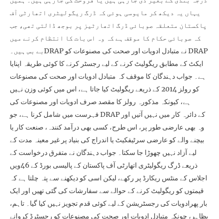
درجہ بندی کے بغیر دی جارہی ہیں یا فروخت کی جارہی ہیں۔ ہمیں
یہاں یہ دیکھ کر مایوسی ہوئی کہ ڈرگ ریگولیٹری اتھارٹی آف
پاکستان متعلقہ صوبائی ڈرگ اتھارٹیز پر بوجھ ڈالتی تھی، جب
کہ صوبائی حکام کا موقف ہے کہ وہ اس بات کا انتظام کرنے میں
بے بس ہیں۔DRAP نے متبادل ادویات اور صحت کی مصنوعات کو DRAP
ایکٹ کے مطابق ریگولیٹ کرنے کے لیے رجسٹر کرنے کا کوئی طریقہ اپنایا
ہے۔ جواب دہندگان کا موقف کہ متبادل ادویات اور صحت کی مصنوعات
کو رولز 2014 کے ذریعے ریگولیٹ کیا جاتا ہے، اس میں کوئی وزن نہیں
ہے، کیونکہ مذکورہ رولز کا مقصد صرف ادویات اور مصنوعات کی
فہرست میں شامل کرنا ہے، جو DRAP کے دائرہ کار میں نہیں آتیں اور
وہ بھی عارضی طور پر، اس طرح، کسی بھی درآمد کنندہ، صنعت کار یا
بیچنے والے کو عارضی سرٹیفکیٹ یا اندراج کی بنیاد پر غیر معینہ مدت کے
لیے آزاد نہیں چھوڑا جا سکتا۔ جواب دہندگان نے متفرق درخواست کے
ذریعے ڈرگ ریگولیٹری اتھارٹی آف پاکستان کے پالیسی بورڈ کے 46ویں
اجلاس کے منٹس ریکارڈ پر رکھے، لیکن اسی کو دیکھنے سے پتہ چلتا ہے کہ
قیمتوں کو ریگولیٹ کرنے کے حوالے سے سفارشات کی گئی تھیں اور ایک
بار پھرادویات کی رجسٹریشن کے لیے کوئی قدم تجویز نہیں کیا گیا۔ تاہم،
بظاہر، چونکہ متبادل ادویات اور صحت کی مصنوعات کو رجسٹرڈ کروانے