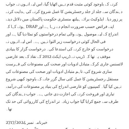
کرنے کے باوجود کوئی مثبت قدم نہیں اٹھایا گیا، اس لیے انہوں نے جواب
دہندگان سے جلد از جلد رجسٹریشن کا عمل شروع کرنے کی ہدایت کرنے
پر زور دیا۔ ایڈوکیٹ برائے ہیلتھ منسٹری حکومت پاکستان میں دلائل دیتے
ہوئے کہا کہ DRAP اپنے فرائض حسب ضرورت انجام دے رہا ہے اور
اندراج کے لیے موصول ہونے والی تمام درخواستوں کو نمٹا دیا گیا ہے اور
فی الحال کوئی درخواست زیر التوا نہیں ہے۔ اس لیے انہوں نے
درخواست کو خارج کرنے کی استدعا کی۔ درخواست گزار کا بنیادی
موقف یہ تھا کہ ڈریپ نے ڈریپ ایکٹ 2012 کے نفاذ کے بعد عارضی
لائسنس جاری کرکے متبادل ادویات اور صحت کی مصنوعات کی فہرست
سازی شروع کی، تاہم متبادل ادویات اور صحت کی مصنوعات کی
مستقل رجسٹریشن کا عمل کئی سال گزر جانے کے باوجود کبھی شروع
نہیں کیا گیا۔ کمپنیوں کو عارضی اندراج کی بنیاد پر مصنوعات کی درآمد،
تیاری اور فروخت کرنے کی اجازت دی جاتی ہے۔ جواب دہندگان کی
طرف سے جمع کرایا گیا جواب زیادہ تر اندراج کی کارروائی کی حد تک
تھا۔
خبرنامہ نمبر 2717/2024