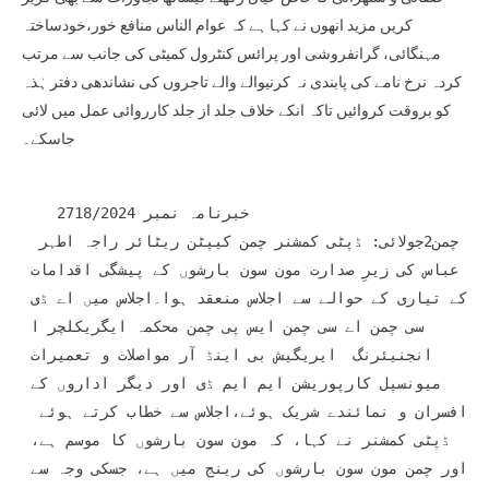
کریں مزید انھوں نے کہا ہے کہ عوام الناس منافع خور،خودساختہ
مہنگائی، گرانفروشی اور پرائس کنٹرول کمیٹی کی جانب سے مرتب
کردہ نرخ نامے کی پابندی نہ کرنیوالے والے تاجروں کی نشاندھی دفتر ہٰذہ
کو بروقت کروائیں تاکہ انکے خلاف جلد از جلد کارروائی عمل میں لائی
جاسکے۔
    خبرنامہ نمبر 2718/2024

 چمن2جولائی: ڈپٹی کمشنر چمن کیپٹن ریٹائر راجہ اطہر 
عباس کی زیرِ صدارت مون سون بارشوں کے پیشگی اقدامات 
کے تیاری کے حوالے سے اجلاس منعقد ہوا۔اجلاس میں اے ڈی 
سی چمن اے سی چمن ایس پی چمن محکمہ ایگریکلچر ا 
انجنیئرنگ  ایریگیش بی اینڈ آر مواصلات و تعمیرات 
میونسپل کارپوریشن ایم ایم ڈی اور دیگر اداروں کے 
افسران و نمائندے شریک ہوئے،اجلاس سے خطاب کرتے ہوئے  
ڈپٹی کمشنر نے کہا، کہ مون سون بارشوں کا موسم ہے، 
اور چمن مون سون بارشوں کی رینج میں ہے، جسکی وجہ سے 