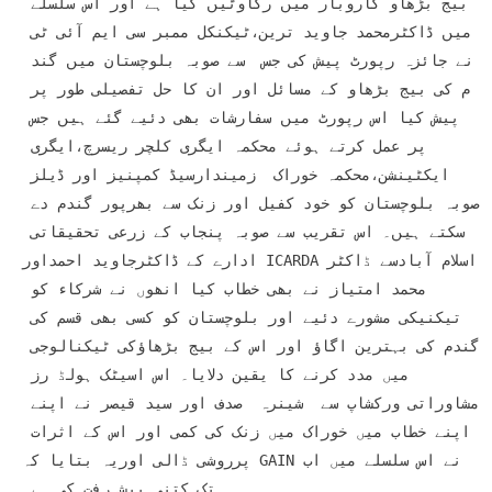
بیج بڑھاو کاروبار میں رکاوٹیں کیا ہے اور اس سلسلے 
میں ڈاکٹرمحمد جاوید ترین،ٹیکنکل ممبر سی ایم آئی ٹی 
نے جائزہ رپورٹ پیش کی جس  سے صوبہ بلوچستان میں گند 
م کی بیج بڑھاو کے مسائل اور ان کا حل تفصیلی طور پر 
پیش کیا اس رپورٹ میں سفارشات بھی دئیے گئے ہیں جس 
پر عمل کرتے ہوئے محکمہ ایگری کلچر ریسرچ،ایگری 
ایکٹینشن،محکمہ خوراک  زمیندارسیڈ کمپنیز اور ڈیلز 
صوبہ بلوچستان کو خود کفیل اور زنک سے بھرپور گندم دے 
سکتے ہیں۔ اس تقریب سے صوبہ پنجاب کے زرعی تحقیقاتی 
ادارے کے ڈاکٹرجاوید احمداور ICARDAاسلام آبادسے ڈاکٹر 
محمد امتیاز نے بھی خطاب کیا انھوں نے شرکاء کو 
تیکنیکی مشورے دئیے اور بلوچستان کو کسی بھی قسم کی 
گندم کی بہترین اگاؤ اور اس کے بیج بڑھاؤکی ٹیکنالوجی 
میں مدد کرنے کا یقین دلایا۔ اس اسیٹک ہولڈ رز 
مشاوراتی ورکشاپ سے  شینرہ  صدف اور سید قیصر نے اپنے 
اپنے خطاب میں خوراک میں زنک کی کمی اور اس کے اثرات 
پرروشی ڈالی اوریہ بتایا کہ GAINنے اس سلسلے میں اب 
تک کتنی پیش رفت کی ہے۔
