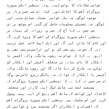
عوامی شکایات کا نوٹس لیتے ہوئے بینظیر انکم سپورٹ 
پروگرام آفس کا اچانک دورہ کیا۔ ڈی سی چمن وہاں پر 
موجود لوگوں سے ملے عوامی  مسئلے مسائل سنیں اور 
لوگوں سے تفصیلی معلومات حاصل کی گئیں اس موقع پر ڈی 
سی چمن نے کہا آج کے بعد وہ روزانہ کی بنیاد پر 
بینظیر انکم سپورٹ پروگرام کی افس کا ویزٹ کریں گے 
اور کام کا جائزہ لیں گے اور ایک ایسا لائعہ عمل ترتیب 
دیں گے جس سے رش بھی کم ہو اور ٹرانسپیرنسی بھی ہو 
انہوں نے کہا کہ عوام سے رشوت مانگنے والے آفیسر یا 
اہلکار کا نام بتانے پر متعلقہ آفیسر اور اہلکار کو 
نوکری سے فارغ کر دیا جائے گا اور رشوت مانگنے والے 
آفیسر یا اہلکار کے حوا لے سے بالکل زیرو ٹالرنس ہوگا 
ڈی سی چمن نے کہا ہے کہ بینظیر انکم سپورٹ پروگرام کے 
مستفید لسٹ میں شامل لوگ اپنے کارڈز اور متعلقہ 
کاغذات اور کوائف کے ساتھ آفس پہنچ کر اپنے پیسے وصول 
کریں اور اس سلسلے میں بینظیر انکم سپورٹ پروگرام آفس 
کے افسران و اہلکاران اگر مستفید مرد و خواتین کی 