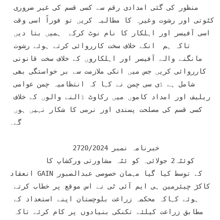
منظور کی گئی امدادی رقم سے کسی قسم کی غیر ضروری 
کٹوتی اور رشوت وغیرہ کا مطالبہ کریں تو فوراً اسی وقت 
اسی آفیسر اور اہلکار کا نام نوٹ کرکے  ہمیں بتا دیں 
تاکہ ہم  انکے خلاف سخت کارروائی کرتے ہوئے رشوت 
مانگنے والے آفیسر اور اہلکاروں کے خلاف سخت قانونی 
کارروائی کریں جس میں انکی ملازمت سے بر خواستگی بھی 
شامل ہے ڈی سی چمن نے کہا کہ انتظامیہ چمن عوامی 
ریلیف اور امداد کاموں میں رکاوٹ ڈالنے والوں کے خلاف 
کسی قسم کی مصلحت پسندی اور نرمی کا شکار نہیں ہوں 
گے۔

		خبرنامہ نمبر 2720/2024

	کوئٹہ2 جولائی۔ کو ئٹہ مشاورتی ورکشاپ کا 
انعقاد GAINکے توسط کیا گیا مہمان خصوصی عبدالصبور 
کاکڑ چیئرمین ہی ایم آئی ٹی نے اس موقع پر خطاب کرتے 
ہوئے کہاکہ محکمہ زراعت بلوچستان اپنے استعداد کے 
مطابق زراعت کیلئے تکنکی بنیادوں پر کام کرئے تاکہ 