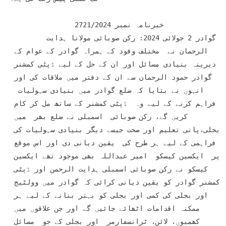
		خبرنامہ نمبر 2721/2024

	گوادر 2 جولائی 2024: رکن صوبائی مولانا ہدایت 
الرحمان نے  مختلف وفود کے ہمراہ گوادر کے عوام کے 
دیرینہ بنیادی مسائل اور ان کے حل کے لیے ڈپٹی کمشنر 
گوادر حمود الرحمان سے ان کے دفتر میں ملاقات کی اور 
انہوں نے بتایا کہ ضلع گوادر میں بنیادی سہولیات  
فراہم کرنے کے لیے وہ  ڈپٹی کمشنر کے ساتھ مل کر کام 
کریں گے، رکن صوبائی  اسمبلی نے ضلع بھر  میں 
بجلی،پانی تعلیم اور صحت جیسے دیگر بنیادی سہولیات کی 
فراہمی کے لیے ہر طرح کی  یقین دیانی دی اور اس موقع 
پر  ایکسین کیسکو  امیر عبداللہ بھی موجود تھے ایکسین 
کیسکو نے رکن صوبائی اسمبلی ہدایت الرحمن اور ڈپٹی 
کمشنر گوادر کو یقین دیانی کرائی کہ گوادر میں وولٹیج 
اور بجلی کی کمی اور بجلی کو بہتر بنانے کے لیے ہر 
ممکنہ اقدامات اٹھائے جائیں گے اور جن علاقوں میں 
کھمبوں، لائن، ٹرانسفارمر  اور بجلی کے جو  مسائل 