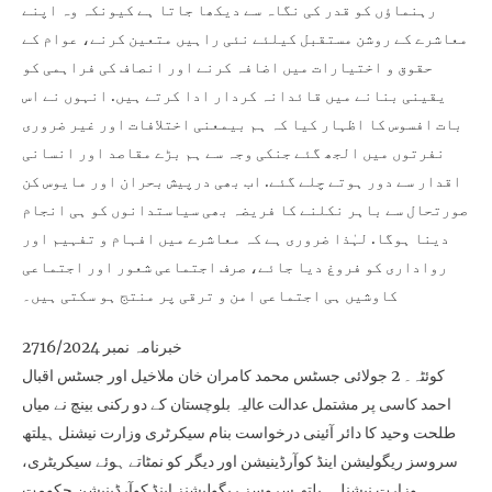
رہنماؤں کو قدر کی نگاہ سے دیکھا جاتا ہے کیونکہ وہ اپنے
معاشرے کے روشن مستقبل کیلئے نئی راہیں متعین کرنے، عوام کے
حقوق و اختیارات میں اضافہ کرنے اور انصاف کی فراہمی کو
یقینی بنانے میں قائدانہ کردار ادا کرتے ہیں. انہوں نے اس
بات افسوس کا اظہار کیا کہ ہم بیمعنی اختلافات اور غیر ضروری
نفرتوں میں الجھ گئے جنکی وجہ سے ہم بڑے مقاصد اور انسانی
اقدار سے دور ہوتے چلے گئے. اب بھی درپیش بحران اور مایوس کن
صورتحال سے باہر نکلنے کا فریضہ بھی سیاستدانوں کو ہی انجام
دینا ہوگا. لہٰذا ضروری ہے کہ معاشرے میں افہام و تفہیم اور
رواداری کو فروغ دیا جائے، صرف اجتماعی شعور اور اجتماعی
کاوشیں ہی اجتماعی امن و ترقی پر منتج ہو سکتی ہیں۔
خبرنامہ نمبر 2716/2024
کوئٹہ۔ 2 جولائی جسٹس محمد کامران خان ملاخیل اور جسٹس اقبال
احمد کاسی پر مشتمل عدالت عالیہ بلوچستان کے دو رکنی بینچ نے میاں
طلحت وحید کا دائر آئینی درخواست بنام سیکرٹری وزارت نیشنل ہیلتھ
سروسز ریگولیشن اینڈ کوآرڈینیشن اور دیگر کو نمٹاتے ہوئے سیکریٹری،
وزارت نیشنل ہیلتھ سروسز ریگولیشنز اینڈ کوآرڈینیشن حکومت