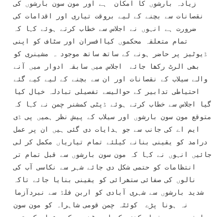
زیادہ بارشوں کا امکان  ہے اور مون سون بارشوں کی 
نقصانات سے بچنے کے لیے بروقت تیاری اور اقدامات کی 
ضرورت ہے انہوں نے اجلاس سے خطاب کرتے ہوئے کہا کہ 
تمام متعلقہ محکموں کیاافسران اور سٹاف کو اپنی 
ڈیوٹیز پر حاضر ہونے کے ساتھ ساتھ موجود ہ مشینری کو 
بھی الرٹ رکھا جائے  اجلاس میں سابقہ ادوار میں آنے 
والے سیلاب کے نقصانات اور ان سے بچنے کے لیے کیے گئے 
احتیاطی تدابیر کے حوالیسے تفصیلی تبادلہ خیال کیا 
گیا اجلاس سے خطاب کرتے ہوئے ڈپٹی کمشنر چمن نے کہا کہ 
متوقع مون سون بارشوں اور سیلاب کے پیش نظر ہمیں پی ڈی 
ایم اے کی جانب سے جو ہدایات دی گئی ہیں ان پر عمل 
درامد کو یقینی بنانے کیلئے تمام تیاریاں مکمل کر لی 
جائیں انہوں نے کہا کہ مون سون بارشوں سے قبل تمام تر 
انتظامات کو حتمی شکل دی جائے شہر سے نکاسی آب کی 
نالوں کی صفائی ستھرائی کو یقینی بنایا جائے تاکہ 
شدید بارشوں سے شہری آبادی کو اربن فلڈ سے نبردآزما 
نہ ہونا پڑے  کوئٹہ چمن قومی شاہراہ کو مون سون 