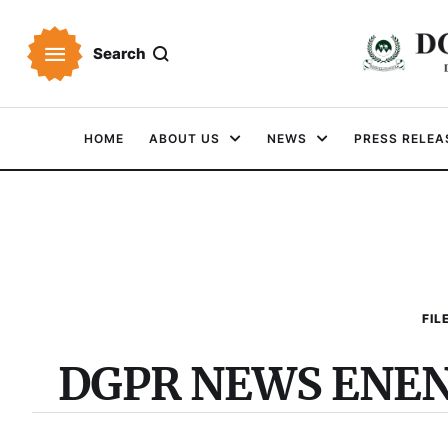
Search
HOME
ABOUT US
NEWS
PRESS RELEA
FIL
DGPR NEWS ENENI