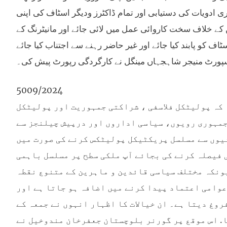
دویات کی دستیابی اور تمام ڈاکٹرز ودیگر اسٹاف کی اپنی
ن کے خلاف سخت کاروائی عمل میں لائی جائے اور مانیٹرنگ کے
ف کو پابند کیا جائے اور غیر حاضر رہنے سے اجتناب کیا جائے
سپورٹ منیجر شاہجہاں مینگل نے کارگردگی رپورٹ پیش کی۔
5009/2024
خیل نے کہا کہ پولیٹکل فلاسفی ، شراکتی جمہوریت اور پولیٹکل
جمہوری رویوں، سیاسی اداروں اور درپیش چیلنجز سے
یوں سے مسلسل پریکٹیکل پولیٹکس کرنے کی صورت میں
 فیصلہ کرنے کی بجائے آپ ملکی سطح پر مسلسل باہمی
یونکہ مختلف سیاسی قائدین و ماہرین کے متنوع نقطہ
عوامی اعتماد پیدا کرنے میں اضافہ ہو جاتا ہے اور
روغ دیتا ہے۔ ان خیالات کا اظہار انہوں نے جمعہ کے
. اس موقع پر گورنر بلوچستان جعفرخان مندوخیل نے