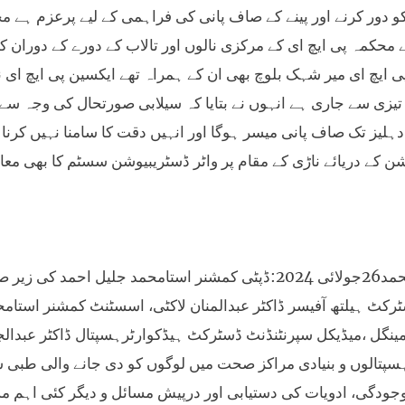
 دور کرنے اور پینے کے صاف پانی کی فراہمی کے لیے پرعزم ہے مح
 محکمہ پی ایچ ای کے مرکزی نالوں اور تالاب کے دورے کے دوران
 ایچ ای میر شہک بلوچ بھی ان کے ہمراہ تھے ایکسین پی ایچ ای نے
تیزی سے جاری ہے انہوں نے بتایا کہ سیلابی صورتحال کی وجہ س
دہلیز تک صاف پانی میسر ہوگا اور انہیں دقت کا سامنا نہیں کرنا
شن کے دریائے ناڑی کے مقام پر واٹر ڈسٹریبیوشن سسٹم کا بھی معائ
استامحمد26جولائی 2024:ڈپٹی کمشنر استامحمد جلیل ا
رکٹ ہیلتھ آفیسر ڈاکٹر عبدالمنان لاکٹی، اسسٹنٹ کمشنر استا
ینگل ،میڈیکل سپرنٹنڈنٹ ڈسٹرکٹ ہیڈکوارٹرہسپتال ڈاکٹر عبدال
سپتالوں و بنیادی مراکز صحت میں لوگوں کو دی جانے والی طبی سہو
جودگی، ادویات کی دستیابی اور درپیش مسائل و دیگر کئی اہم مسا