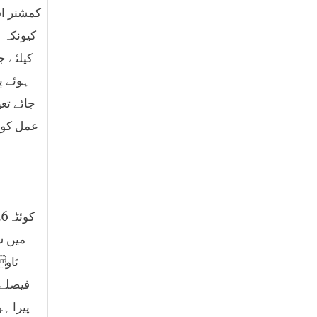
کمشنر اس
کیونکہ 
کیلئے ج
ہوئے پ
جائے تع
عمل کو ی
میں ش
فیصلے 
پیرا ہ