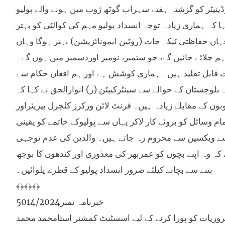
ینیٹر کو گزشتہ ہفتے سہراب گوٹھ ژوب میں ہونے والے پولیو
ا کہ ہماری زیادہ توجہ انسداد پولیو مہم کی کوالٹی کو بہتر
اں حفاظتی ٹیکہ جات (روٹین ایمونائزیشن) بہتر ہوگا وہاں
ہم چلائے جائیں گے، جو ستمبر، نومبر اوردسمبر میں ہوں گے۔
مات قابل تقلید ہیں۔ ہماری کوشش ہے اور ہم افغان حکام سے
 بلوچستان کے حوالے سے سینٹرکیپٹن (ر) انوارالحق نے کہا کہ
ں کے مقابلے زیادہ ہیں۔ فرنٹ لائن ورکرز کلچرل بیریئراور
م وسائل کو بروئے کار لاکر یہاں سے پولیوکے خاتمے کو یقینی
ہ سے ویکسین سے محروم رہ جاتے ہیں۔ والدین کی عدم توجہی
 کہ وہ اپنے بچوں کو عمربھر کی معذوری اور کندھوں کا بوجھ
بننے سے بچانے کیلئے ضرور انسداد پولیو کے قطرے پلوائیں۔
﴾﴿﴾﴿﴾﴿
خبرنامہ نمبر5014/2024
آبنوشی کی ضروریات کو پورا کرنے کے لیے اسسٹنٹ کمشنر استامحمد محمد