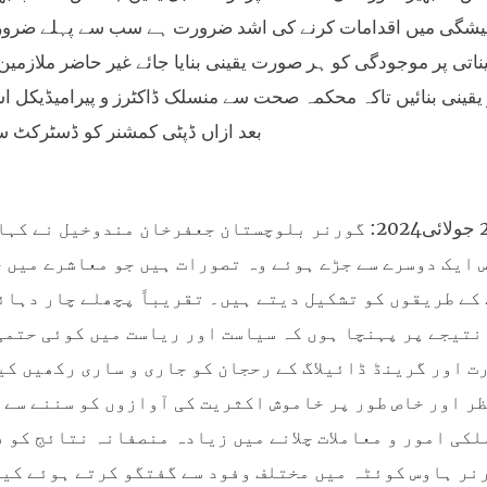
یشگی میں اقدامات کرنے کی اشد ضرورت ہے سب سے پہلے ضروری ا
یناتی پر موجودگی کو ہر صورت یقینی بنایا جائے غیر حاضر ملازمی
قینی بنائیں تاکہ محکمہ صحت سے منسلک ڈاکٹرز و پیرامیڈیکل اسٹا
بعد ازاں ڈپٹی کمشنر کو ڈسٹرکٹ 
کوئٹہ 28 جولائی2024: گورنر بلوچستان جعفرخان مندو
 ایک دوسرے سے جڑے ہوئے وہ تصورات ہیں جو معاشرے میں 
کے طریقوں کو تشکیل دیتے ہیں۔ تقریباً پچھلے چار دہائ
نتیجے پر پہنچا ہوں کہ سیاست اور ریاست میں کوئی حتمی
ت اور گرینڈ ڈائیلاگ کے رحجان کو جاری و ساری رکھیں ک
ر اور خاص طور پر خاموش اکثریت کی آوازوں کو سننے سے 
لکی امور و معاملات چلانے میں زیادہ منصفانہ نتائج کو ف
نر ہاوس کوئٹہ میں مختلف وفود سے گفتگو کرتے ہوئے کیا