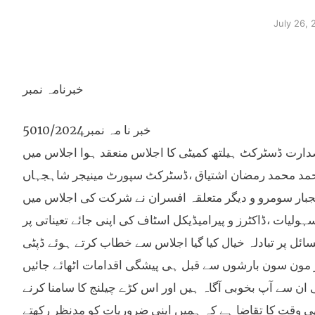
July 26, 
خبرنامہ نمبر
خبر نا مہ نمبر5010/2024
حمد کی زیر صدارت ڈسٹرکٹ ہیلتھ کمیٹی کا اجلاس منعقد ہوا اجلاس میں
محمد محمد رمضان اشتیاق ،ڈسٹرکٹ سپورٹ مینیجر شاہجہاں
لجبار سومرو و دیگر متعلقہ افسران نے شرکت کی اجلاس میں
لیات ،ڈاکٹرز و پیرامیڈیکل اسٹاف کی اپنی جائے تعیناتی پر
ئل پر تبادلہ خیال کیا گیا اجلاس سے خطاب کرتے ہوئے ڈپٹی
 مون سون بارشوں سے قبل ہی پیشگی اقدامات اٹھائے جائیں
ن سے آپ بخوبی آگاہ ہیں اور اس کڑے چیلنج کا سامنا کرنے
ھی وقت کا تقاضا ہے کہ ہمیں اپنی ضروریات کو مدنظر رکھتے