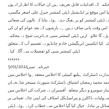
کمہ کے اقدامات قابل تعریف ہیں ان خیالات کا اظہار انہوں
 کیا اس موقع پر ایڈیشنل ڈپٹی کمشنر جنرل علی اصغر مگسی،
 ڈپٹی کمشنر کو برہفنگ دیتے ہوئے بتایا کہ نالوں کی صفائی
ے اس وقت پانی صاف نہیں ہے بارشوں کے بعد عوام کو ان کی
 پڑے گا علاوہ ازیں ڈپٹی کمشنر سبی جہانزیب شیخ نے محکمہ
نہ کیا ایکسین ایریگیشن خادم چانڈیو نے تقسیم آب کے متعلق
ڈپٹی کمشنر سبی کو تفصیلات سے آگاہ کیا۔
﴾﴿﴾﴿﴾﴿
خبرنامہ نمبر5011/2024
حمد کی زیر صدارت ڈسٹرکٹ ہیلتھ کمیٹی کا اجلاس منعقد ہوا اجلاس میں
محمد محمد رمضان اشتیاق ،ڈسٹرکٹ سپورٹ مینیجر شاہجہاں
جبار سومرو و دیگر متعلقہ آفسیران نے شرکت کی اجلاس میں
لیات ،ڈاکٹرز و پیرامیڈیکل اسٹاف کی اپنی جائے تعیناتی پر
ئل پر تبادلہ خیال کیا گیا اجلاس سے خطاب کرتے ہوئے ڈپٹی