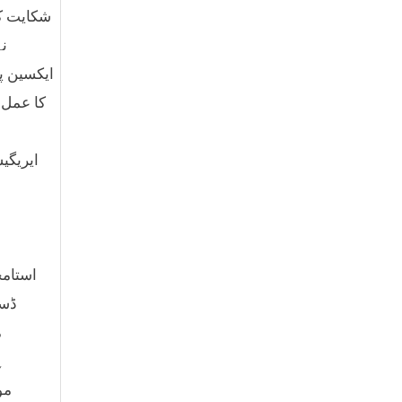
شکایت کو
نے
ایکسین پی
کا عمل 
ایریگی
ڈسٹ
م
ہ
مو