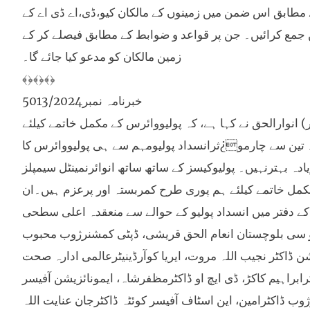
ے مطابق اس ضمن میں زمینوں کے مالکان کیو،ڈی،اے ڈی اے کے
 جمع کرائیں۔ جن پر قواعد و ضوابط کے مطابق فیصلے کر کے
زمین مالکان کو مدعو کیا جائے گا۔
﴾﴿﴾﴿﴾﴿
خبرنامہ نمبر5013/2024
رکیپٹن (ر) انوارالحق نے کہا ہے، کہ پولیووائرس کے مکمل خاتمے کیلئے
ا۔ تین سے چارمو¿ثرانسداد پولیومہم سے ہی پولیووائرس کا
دہ بہترنہیں۔ پولیوکیسز کے ساتھ ساتھ انوائرنمینٹل سیمپلز
ے مکمل خاتمے کیلئے ہم پوری طرح کمربستہ اور پرعزم ہیں۔ان
 کے دفتر میں انسداد پولیو کے حوالے سے منعقدہ اعلی سطحی
او سی بلوچستان انعام الحق قریشی، ڈپٹی کمشنرژوب محبوب
ن ڈاکٹر نجیب اللہ مروت، ایریا کوآرڈینیٹرعالمی ادارہ صحت
ٹرابراہیم کاکڑ، ڈی ایچ او ڈاکٹرمظفرشاہ، ایمونائزیشن آفیسر
ژوب ڈاکٹرامین، این اسٹاف آفیسر کوئٹہ ڈاکٹرجان عنایت اللہ