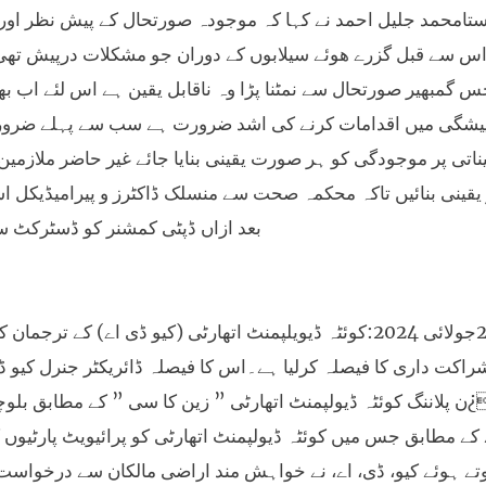
تامحمد جلیل احمد نے کہا کہ موجودہ صورتحال کے پیش نظر اور
اس سے قبل گزرے ھوئے سیلابوں کے دوران جو مشکلات درپیش تھی ا
س گمبھیر صورتحال سے نمٹنا پڑا وہ ناقابل یقین ہے اس لئے اب ب
یشگی میں اقدامات کرنے کی اشد ضرورت ہے سب سے پہلے ضروری ا
یناتی پر موجودگی کو ہر صورت یقینی بنایا جائے غیر حاضر ملازمی
قینی بنائیں تاکہ محکمہ صحت سے منسلک ڈاکٹرز و پیرامیڈیکل اسٹا
بعد ازاں ڈپٹی کمشنر کو ڈسٹرکٹ 
کوئٹہ26جولائی 2024:کوئٹہ ڈیویلپمنٹ اتھارٹی (کیو ڈی اے) ک
راکت داری کا فیصلہ کرلیا ہے۔اس کا فیصلہ ڈائریکٹر جنرل کیو ڈ
کے مطابق جس میں کوئٹہ ڈیولپمنٹ اتھارٹی کو پرائیویٹ پارٹی
وتے ہوئے کیو، ڈی، اے، نے خواہش مند اراضی مالکان سے درخواس