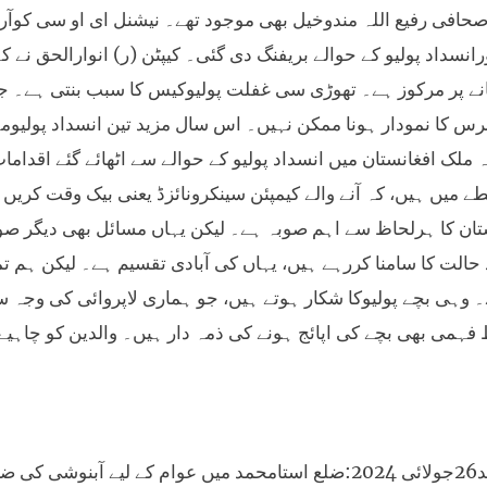
صحافی رفیع اللہ مندوخیل بھی موجود تھے۔ نیشنل ای او سی کوآرڈ
انسداد پولیو کے حوالے بریفنگ دی گئی۔ کیپٹن (ر) انوارالحق نے کہ
انے پر مرکوز ہے۔ تھوڑی سی غفلت پولیوکیس کا سبب بنتی ہے۔ جہ
ئرس کا نمودار ہونا ممکن نہیں۔ اس سال مزید تین انسداد پولیوم
ملک افغانستان میں انسداد پولیو کے حوالے سے اٹھائے گئے اقدا
طے میں ہیں، کہ آنے والے کیمپئن سینکرونائزڈ یعنی بیک وقت کریں۔
تان کا ہرلحاظ سے اہم صوبہ ہے۔ لیکن یہاں مسائل بھی دیگر صوبو
حالت کا سامنا کررہے ہیں، یہاں کی آبادی تقسیم ہے۔ لیکن ہم تما
ے۔ وہی بچے پولیوکا شکار ہوتے ہیں، جو ہماری لاپروائی کی وج
 فہمی بھی بچے کی اپائج ہونے کی ذمہ دار ہیں۔ والدین کو چاہیے
استامحمد26جولائی 2024:ضلع استامحمد میں عوام کے لیے 