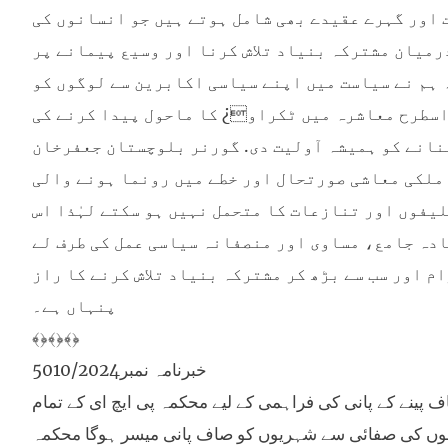
 اور گہرے عقیدے بھی شامل ہوتے ہیں جو انسانوں کی
رمیان مشترکہ بنیاد تلاش کرنا اور وسیع پیمانے پر
 ہم نے سیاست میں اپنے سیاسی اکابرین سے لوگوں کو
 اسطرح معاشرہ میں ٹکراو¿ کا ماحول پیدا کرنے کی
بنانے کو ہمیشہ آولیت دی. گورنر بلوچستان جعفرخان
 ملکی معاشی صورتحال اور خطے میں رونما ہونے والی
یفوں اور تنازعات کا متحمل نہیں ہو سکتے لہٰذا اس
ادہ جامع، مساوی اور منصفانہ سیاسی عمل کی طرف لے
م اور سب سے بڑھ کر مشترکہ بنیاد تلاش کرنے کا راز
پنہاں ہے۔
﴾﴿﴾﴿﴾﴿
خبرنامہ نمبر5010/2024
ہے کہ صاف پینے کے پانی کی فراہمی کے لیے محکمہ پی ایچ ای کے تمام
 صفائی سے شہریوں کو صاف پانی میسر ہوگا محکمہ PHED شہریوں کی