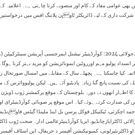
ں بھی عوامی مفاد کے کام اور منصوبے کرنا چاہتی ہے۔ اعلامیہ ک
شرکت داری کے لیے ڈائریکٹر ٹاو¿ن پلاننگ افس میں درخواستیں
ژوب26جولائی 2024: کوآرڈینیٹر نیشنل ایمرجنسی آپریشن سینٹ
انسداد پولیو مہم اورروٹین ایمونائزیشن کو مزید بہتر کرنا ہوگ
مہ کیا جاسکتا ہے۔ پچھلے سال کے مقابلے میں امسال صورتحال زیا
ے کی نسبت پانچ گنا زیادہ پاذیٹیو آئے ہیں۔ لیکن پولیووائرس ک
 کا اظہار انھوں نے دورہ بلوچستان کے موقع پرکمشنر ژوب ڈویژن
 کی صدارت کرتے ہوئے کیا۔ اس موقع پر صوبائی کوآرڈینیٹرای 
حمد اچکزئی، ٹیکنیکل فوکل پرسن بل اینڈ ملینڈا گیٹس فاو¿نڈیش
الائی ڈاکٹرایازچانڈیو، ایریا کوآرڈینیٹرعالمی ادارہ صحت ڑوب ڈاک
 او ڈاکٹرنئیرلونی، کمیونیکیشن آفیسر د حریفال، این اسٹاف آفیسر