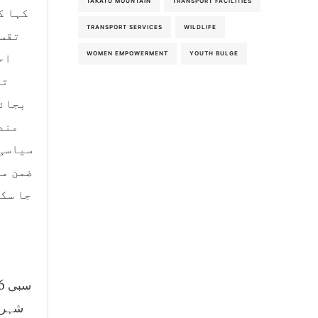
TAKATU MOUNTAIN
TRANSPORT FACILITIES
کہا ک
TRANSPORT SERVICES
WILDLIFE
تقسی
WOMEN EMPOWERMENT
YOUTH BULGE
اح
تق
بجائے
مند
سیاسی 
ضمن می
جا سکت