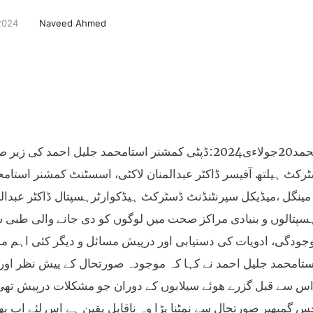
2024
Naveed Ahmed
استامحمد20جولاءی2024:ڈپٹی کمشنر استامحمد جلیل ا
رکٹ ہیلتھ آفیسر ڈاکٹر عبدالمنان لاکٹی، اسسٹنٹ کمشنر استا
مینگل ،میڈیکل سپرنٹنڈنٹ ڈسٹرکٹ ہیڈکوارٹرہسپتال ڈاکٹر عبدا
سپتالوں و بنیادی مراکز صحت میں لوگوں کو دی جانے والی طبی سہو
جودگی، ادویات کی دستیابی اور درپیش مسائل و دیگر کئی اہم مسا
تامحمد جلیل احمد نے کہا کہ موجودہ صورتحال کے پیش نظر اور
اس سے قبل گزرے ھوئے سیلابوں کے دوران جو مشکلات درپیش تھی ا
س گمبھیر صورتحال سے نمٹنا پڑا وہ ناقابل یقین ہے اس لئے اب ب