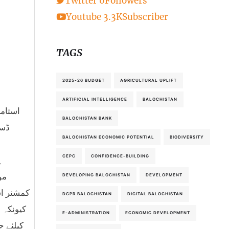
Twitter
0
Followers
Youtube
3.3K
Subscriber
TAGS
2025-26 BUDGET
AGRICULTURAL UPLIFT
ARTIFICIAL INTELLIGENCE
BALOCHISTAN
BALOCHISTAN BANK
ڈسٹ
BALOCHISTAN ECONOMIC POTENTIAL
BIODIVERSITY
CEPC
CONFIDENCE-BUILDING
ہ
مو
DEVELOPING BALOCHISTAN
DEVELOPMENT
کمشنر اس
DGPR BALOCHISTAN
DIGITAL BALOCHISTAN
کیونکہ 
E-ADMINISTRATION
ECONOMIC DEVELOPMENT
کیلئے ج