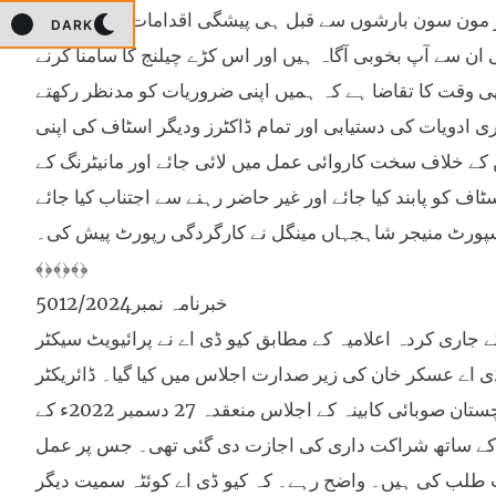
 مون سون بارشوں سے قبل ہی پیشگی اقدامات اٹھائے جائیں
DARK
ن سے آپ بخوبی آگاہ ہیں اور اس کڑے چیلنج کا سامنا کرنے
ھی وقت کا تقاضا ہے کہ ہمیں اپنی ضروریات کو مدنظر رکھتے
دویات کی دستیابی اور تمام ڈاکٹرز ودیگر اسٹاف کی اپنی
ن کے خلاف سخت کاروائی عمل میں لائی جائے اور مانیٹرنگ کے
ف کو پابند کیا جائے اور غیر حاضر رہنے سے اجتناب کیا جائے
سپورٹ منیجر شاہجہاں مینگل نے کارگردگی رپورٹ پیش کی۔
﴾﴿﴾﴿﴾﴿
خبرنامہ نمبر5012/2024
ے ترجمان کے جاری کردہ اعلامیہ کے مطابق کیو ڈی اے نے پرائیویٹ سیکٹر
ی اے عسکر خان کی زیر صدارت اجلاس میں کیا گیا۔ ڈائریکٹر
ٹاو¿ن پلاننگ کوئٹہ ڈیولپمنٹ اتھارٹی ” زین کا سی ” کے مطابق بلوچستان صوبائی کابینہ کے اجلاس منعقدہ 27 دسمبر 2022ء کے
وں کے ساتھ شراکت داری کی اجازت دی گئی تھی۔ جس پر عمل
ت طلب کی ہیں۔ واضح رہے۔ کہ کیو ڈی اے کوئٹہ سمیت دیگر