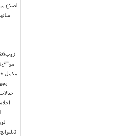
اضلاع می
ساتھ 
مو¿ثر 
مکمل خات
پچھل
خیالات
اجلاس
ا
لور
ڈبلیوایچ