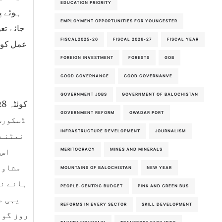
EDUCATION PRIORITY
ہوئے پ
EMPLOYMENT OPPORTUNITIES FOR YOUNGESTER
جائے تع
FISCAL2025-26
FISCAL 2026-27
FISCAL YEAR
عمل کو ی
FOREIGN INVESTMENT
FORESTS
GOB
GOOD GOVERNANCE
GOOD GOVERNANVE
GOVERNMENT JOBS
GOVERNMENT OF BALOCHISTAN
GOVERNMENT REFORM
GWADAR PORT
ڈسکورس
INFRASTRUCTURE DEVELOPMENT
JOURNALISM
نمٹنے 
اس 
MERITOCRACY
MINES AND MINERALS
مشاور
MOUNTAINS OF BALOCHISTAN
NEW YEAR
ہائے نظ
PEOPLE-CENTRIC BUDGET
PINK AND GREEN BUS
یہی م
REFORMS IN EVERY SECTOR
SKILL DEVELOPMENT
روز گور