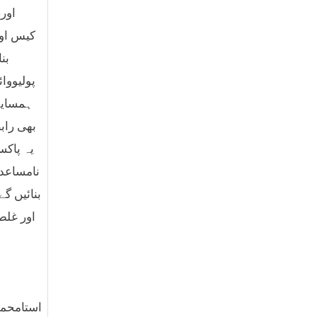
اور
کیس اور
بن
پولیووا
ہمسایہ 
بھی راب
یہ پاکس
نامساعد 
بنائیں گ
اور غلط