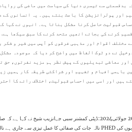
ہ بدقسمتی سے تیسری دنیا کی سیاست میں ماضی کی روایات
م اور پولرائزیشن کا باعث بنتے ہیں۔ یہ انسانوں کے د
ساس قبولیت حاصل کرنا مشکل بناتا ہے۔ انہوں نے کہا کہ
سیم کرنے کی بجائے انھیں متحد کرنے کا سبق سیکھا ہے.
 مختلف اقوام اور مذہبی فرقوں کو آپس میں شیر و شکر 
وخیل نے دو ٹوک الفاظ میں واضح کر دیا کہ موجودہ مشکل
اور معاشی تبدیلیوں کے پیش نظر ہم مزید نفرتوں، حق تل
ں باہمی افہام و تفہیم اور شراکتی طریقہ کار ہمیں زی
ے ہیں اور اسی میں احساس قبولیت، اختلاف رائے کا احترا
سبی 26 جولائی2024:ڈپٹی کمشنر سبی جہانزیب شیخ نے کہا 
نالہ جات کی صفائی کا عمل تیزی سے جاری ہے نالوں کی