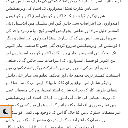
تربت 30 ستمبر۔ ڈسٹرکٹ ریکورٹمنٹ کمیٹی کی طرف سے ایس بی کے
سے پاس شارٹ لسٹڈ امیدواروں کے اسناد کی ویریفیکیشن
شروع،کردیاگیا ھے جبکہ 2 اکتوبر کو میل اور 3 اکتوبر کو فیمیل
امیدواروں کے اعتراضات سنے جائیں گیں اس سلسلے میں ایڈیشنل ڈپٹی
کمشنر خلیل مراد اور ضلعی ایجوکیشن آفیسر کیچ میڈم زمرد واحد کی
سربراہی میں ایس بی کے کے شارٹ لسٹڈ امیدواروں کے اسناد و دیگر
ڈاکومنٹس کی ویریفیکیشن شروع کردی گئی جس کا سلسلہ یکم اکتوبر
تک ایجوکیشن آفس میں جاری رہے گا دو اکتوبر کو مرد امیدواروں اور
تین اکتوبر کو فیمیل امیدواروں کے اعتراضات سنے جائیں گے یاد ضلعی
تعلیم آفیسر کی سربراہی میں ڈسٹرکٹ ریکورٹمنٹ کمیٹی میں
اسسٹنٹ کمشنر تربت محمد جان اور محکمہ تعلیم سے صابر علی دانش
و دیگر شامل اس موقع پر ان کا کہنا تھا کہ ایس بی کے سے صاف و
شفاف طریقہ کار کے بعد اب شارٹ لسٹڈ امیدواروں کی منصفانہ عمل
کے زریعے تعیناتی کی جائے گی انہوں نے کہا کہ اسناد کی ویریفیکیشن
میں تمام ضروری اقدامات کئے جائیں گے اس عمل میں کسی کے ساتھ
غیر منصفانہ سلوک نہیں کیا جائے گا اس کے باوجود بھی کسی کو شکایت
رہے تو ان کے اعتراضات کے لیے دو دن مختص کئے گئے ہیں جہاں
امیدواروں کے اعتراضات سن کر ان کا ازالہ کیا جائے گا۔