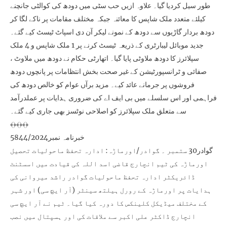
طور سیل کردیا گیا۔ علاوہ ازیں حب سٹی میں دودھ کی کوالٹی جانچنے
کیلئے متعدد ملک شاپس کا معائنہ جبکہ مختلف مقامات پر ناکے لگا کر
دودھ بردار گاڑیوں سے دودھ کے نمونے لیکر آن دی اسپاٹ ٹیسٹ کیے گئے۔
جدید موبائل لیبارٹری کے ذریعہ ٹیسٹ کرنے پر 1 ملک شاپس و 4 ملک
سپلائرز کا دودھ ملاوٹی پایا گیا۔ اتھارٹی حکام نے دودھ میں ملاوٹ ،
صفائی و ٹرانسپورٹیشن کے غیر صحت بخش انتظامات پر پانچوں دودھ
فروشوں پر جرمانے عائد کیے۔ مزید برآں عوام کو خالص دودھ کی
فراہمی اور اس سلسلے میں بی ایف اے کی ضروری ہدایات پر عملدرآمد
سے متعلق ملک سپلائرز کو اصلاحی نوٹسز بھی جاری کیے گئے۔
﴾﴿﴾﴿﴾﴿
خبرنامہ نمبر5844/2024
گوادر30 ستمبر ۔ گوادر/اورماڑہ: ادارہ تحفظ ماحولیات تحصیل
اورماڑہ کی ٹیم انچارج قاضی اسد اللہ کی قیادت میں اسسٹنٹ
ڈائریکٹر ادارہ تحفظ ماحولیات گوادر راشد میروانی کی
ہدایات پر اورماڑہ کے رورل ہیلتھ سینٹر (آر ایچ سی) اور شہر
کے مختلف میڈیکل کلینکس کا دورہ کیا گیا۔ ٹیم نے آر ایچ سی
انچارج ڈاکٹر علی اکبر سے ملاقات کی اور ہسپتال میں نصب