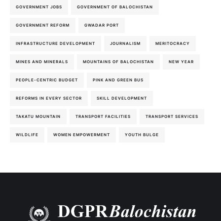
GOVERNMENT JOBS
GOVERNMENT OF BALOCHISTAN
GOVERNMENT REFORM
GWADAR PORT
INFRASTRUCTURE DEVELOPMENT
JOURNALISM
MERITOCRACY
MINES AND MINERALS
MOUNTAINS OF BALOCHISTAN
NEW YEAR
PEOPLE-CENTRIC BUDGET
PINK AND GREEN BUS
REFORMS IN EVERY SECTOR
SKILL DEVELOPMENT
TAKATU MOUNTAIN
TRANSPORT FACILITIES
TRANSPORT SERVICES
WILDLIFE
WOMEN EMPOWERMENT
YOUTH BULGE