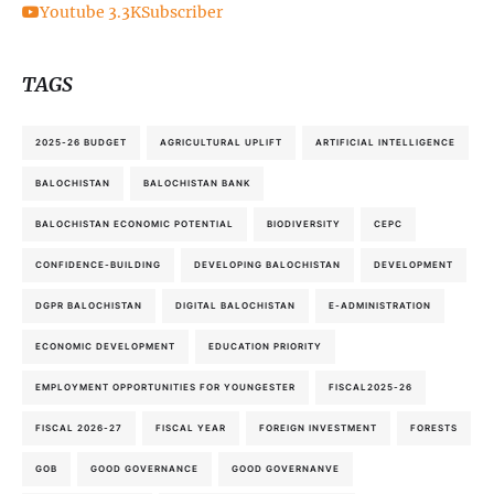
Youtube
3.3K
Subscriber
TAGS
2025-26 BUDGET
AGRICULTURAL UPLIFT
ARTIFICIAL INTELLIGENCE
BALOCHISTAN
BALOCHISTAN BANK
BALOCHISTAN ECONOMIC POTENTIAL
BIODIVERSITY
CEPC
CONFIDENCE-BUILDING
DEVELOPING BALOCHISTAN
DEVELOPMENT
DGPR BALOCHISTAN
DIGITAL BALOCHISTAN
E-ADMINISTRATION
ECONOMIC DEVELOPMENT
EDUCATION PRIORITY
EMPLOYMENT OPPORTUNITIES FOR YOUNGESTER
FISCAL2025-26
FISCAL 2026-27
FISCAL YEAR
FOREIGN INVESTMENT
FORESTS
GOB
GOOD GOVERNANCE
GOOD GOVERNANVE