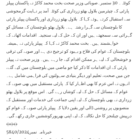
کوئٹہ۔ 30 ستمبر۔صوبائی وزیر صحت بخت محمد کاکڑ نے پاکستان پیپلز
پارٹی کے چیئرمین بلاول بھٹو زرداری کی کوئٹہ آمد پر نہایت گرمجوشی
سے استقبال کرتے ہوئے کہا کہ بلاول بھٹو زرداری اور پاکستان پیپلز پارٹی
کا بلوچستان سے گہرا رشتہ ہے۔ بلاول بھٹو بلوچستان کے مسائل کو
گہرائی سے سمجھتے ہیں اور ان کے حل کے لیے سنجیدہ اقدامات اٹھانے کے
خواہشمند ہیں۔ بخت محمد کاکڑ نے کہا کہ پیپلز پارٹی نے ہمیشہ
بلوچستان کے عوام کی فلاح و بہبود کو ترجیح دی ہے اور صوبے کی ترقی
و خوشحالی کے لیے ہر ممکن اقدام کیے جا رہے ہیں۔ وزیر صحت نے پیپلز
پارٹی کے ان اقدامات کا ذکر کیا جو ماضی میں بلوچستان میں کیے گئے،
جن میں صحت، تعلیم اور دیگر بنیادی سہولتوں کی فراہمی شامل ہے۔
انہوں نے اس عزم کا بھی اظہار کیا کہ پارٹی مستقبل میں بھی صوبے کے
عوام کے مسائل کے حل کے لیے کوشاں رہے گی۔ اس موقع پر بلاول بھٹو
زرداری نے بھی بلوچستان کے لیے اپنی جماعت کی خدمات اور مستقبل کے
منصوبوں پر روشنی ڈالی اور یقین دلایا کہ پیپلز پارٹی صوبے کے عوام کو
درپیش چیلنجز کا حل نکالنے کے لیے اپنی بھرپورکوششیں جاری رکھے گی۔
﴾﴿﴾﴿﴾﴿
خبرنامہ نمبر5840/2024