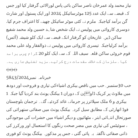
نیاز محمد ولد عمرخان ناصر ساکن بائی پاس لورالائی گرفتار کیا اور جس
کے قبضے سے ایک عدد 125 موٹرسائیکل 2024 اور ایک پستول اور شارٹ
گن برآمد کیاجبکہ ملزم نے کئی موٹر سائیکل چھینے کا اعتراف جرم کیا.
دوسری کاروائی میں پولیس نے ایک شخص شاہد حسین ولد محمد شفیع
ساکن ڈیرہ غازیخان کو گرفتار انکے قبضے سے ایک کلو شیشہ(آئس)
برآمد کرلیاجبکہ تیسری کاروائی میں پولیس نے ذوالفقار ولد علی محمد
قوم خروٹی ساکن قلعہ سیف اللہ کے سے ایک کلو 20 گرام چرس برامد
کیا۔ملزمان کے خلاف مقدمات درج کرلیے۔مزید تفتیش جاری ہے۔
﴾﴿﴾﴿﴾﴿
خبرنامہ نمبر5843/2024
حب 30ستمبر۔حب میں ناقص بیکری اشیاءکی تیاری و فروخت اور دودھ
میں ملاوٹ پر کریک ڈاو¿ن کے دوران 1 بیکنگ یونٹ بند کردیا گیا جبکہ 1
بیکری و 6 ملک سپلائرز پر جرمانے عائد کردئیے گئے۔ ترجمان بلوچستان
فوڈ اتھارٹی کے مطابق سیل کردہ بیکنگ یونٹ میں صفائی ستھرائی کی
صورتحال انتہائی ابتر ، مٹھائیوں و دیگر اشیاء میں حشرات کی موجودگی
، سوئیٹس کی تیاری میں مضر صحت رنگوں کا استعمال اور ورکرز کی
ذاتی صفائی ناگفتہ بہ پائی گئی ، جس پر مذکورہ بیکنگ یونٹ کو فوری