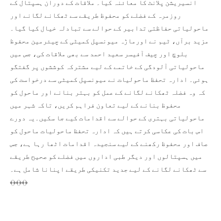
انسیریشن پلانٹ کا معائنہ کیا۔ ملاقات کے دوران ہسپتال کے
روزمرہ کے فضلے کو محفوظ طریقے سے ٹھکانے لگانے اور
ماحولیاتی حفاظتی تدابیر کے حوالے سے تبادلہ خیال کیا گیا۔
مزید برآں، ٹیم نے اورماڑہ میونسپل کمیٹی کے چیئرمین محفوظ
بلوچ اور چیف آفیسر سعید احمد سے بھی ملاقات کی، جس میں
ماحولیاتی آلودگی کے خاتمے کے لیے مشترکہ کوششوں پر گفتگو
ہوئی۔ ادارہ تحفظ ماحولیات نے میونسپل کمیٹی سے درخواست کی
کہ وہ فضلہ ٹھکانے لگانے کے عمل کو بہتر بنانے اور ماحول کو
محفوظ بنانے کے لیے تعاون فراہم کریں، تاکہ شہر میں
ماحولیاتی بہتری کے حوالے سے اقدامات کیے جا سکیں۔یہ دورے
اس بات کی عکاسی کرتے ہیں کہ ادارہ تحفظ ماحولیات ماحول کو
صاف اور محفوظ رکھنے کے لیے سنجیدہ اقدامات اٹھا رہا ہے، جس
میں ہسپتالوں اور دیگر طبی اداروں میں فضلے کو صحیح طریقے
سے ٹھکانے لگانے کے لیے جدید تکنیکی طریقے اپنانا شامل ہے۔
﴾﴿﴾﴿﴾﴿