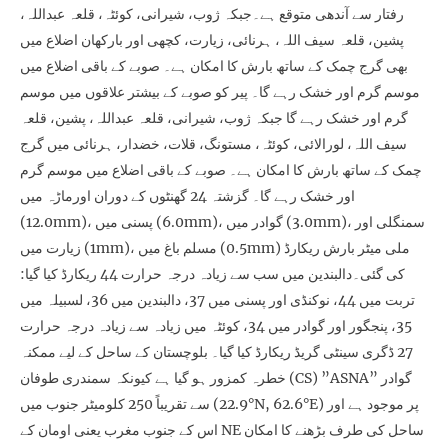
رفتار سے آندھی متوقع ہے۔جبکہ ژوب، شیرانی، کوئٹہ، قلعہ عبداللہ،
پشین، قلعہ سیف اللہ، ہرنائی، زیارت، کچھی اور بارکھان اضلاع میں
بھی گرج چمک کے ساتھ بارش کا امکان ہے۔ صوبے کے باقی اضلاع میں
موسم گرم اور خشک رہے گا۔ پیر کو صوبے کے بیشتر علاقوں میں موسم
گرم اور خشک رہے گا جبکہ ژوب، شیرانی، قلعہ عبداللہ، پشین، قلعہ
سیف اللہ، لورالائی، کوئٹہ، مستونگ، قلات، خضدار، ہرنائی میں گرج
چمک کے ساتھ بارش کا امکان ہے۔ صوبے کے باقی اضلاع میں موسم گرم
اور خشک رہے گا۔ گزشتہ 24 گھنٹوں کے دوران اورماڑہ میں
(12.0mm)، پسنی میں (6.0mm)، گوادر میں (3.0mm)، سمنگلی اور
زیارت میں (1mm)، مسلم باغ میں (0.5mm) ملی میٹر بارش ریکارڈ
کی گئی۔دالبندین میں سب سے زیادہ درجہ حرارت 44 ریکارڈ کیا گیا:
تربت میں 44، نوکنڈی اور پسنی میں 37، دالبندین میں 36، لسبیلہ میں
35، پنجگور اور گوادر میں 34، کوئٹہ میں زیادہ سے زیادہ درجہ حرارت
27 ڈگری سینٹی گریڈ ریکارڈ کیا گیا۔ بلوچستان کے ساحل کے لیے ممکنہ
خطرہ کمزور ہو گیا ہے کیونکہ سمندری طوفان (CS) ”ASNA” گوادر
سے تقریباً 250 کلومیٹر جنوب میں (22.9°N, 62.6°E) پر موجود ہے اور
اس کے جنوب مغرب یعنی اومان کے NE ساحل کی طرف بڑھنے کا امکان