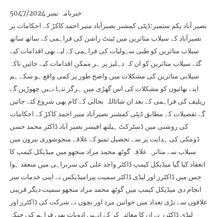
خبرنامہ نمبر 5047/2024
نصیر آباد یکم ستمبر:ڈپٹی کمشنر نصیرآباد منیر احمد کاکڑ کے احکامات پر
نصیرآباد کے سیلاب متاثرین میں ٹینٹ راشن کی فراہمی کے ساتھ ساتھ
سیلاب متاثرین کو طبی سہولیات کی فراہمی کے لیے بھی اقدامات کیے
گئے سیلاب متاثرین کو ان کہ دہلیز پر ہر ممکن اقدامات کیے جائیں تاکہ
سیلابی متاثرین کی مشکلات میں واضح طور پر کمی واقع ہو سکے ہم
اپنے بھائیوں کو مشکلات کی اس گھڑی میں ہرگز تنہا نہیں چھوڑیں گے
ریلیف کی فراہمی کے بعد ان شائاللہ بحالی کے کام بھی شروع کئے جائیں
گے تفصیلات کے مطابق ڈپٹی کمشنر نصیرآباد منیر احمد کاکڑ کے احکامات
کی روشنی میں ڈسٹرکٹ ہیلتھ افیسر نصیر آباد ڈاکٹر محمد حسن
ڈومکی کی ہدایت پر سے تحصیل تمبو کے علاقے منجوشوری بیرون میں
سیلاب سے متاثرہ علاقہ گوٹھ محمد مراد منجھو میں میڈیکل کیمپ کا
انعقاد کیا گیا میڈیکل کیمپ ڈاکٹر واجد علی کی سربراہی میں منعقد ہوا
جس میں ڈاکٹرز اور لیڈی ڈاکٹر سمیت پیرامیڈیکس نے اپنی خدمات سر
انجام دی میڈیکل کیمپ میں گوٹھ محمد مراد منجھو سمیت دیگر قریبی
علاقوں سے بڑی تعداد میں خواتین مرد اور بچوں نے شرکت کی ڈاکٹرز اور
لیڈی ڈاکٹرز نے ان کا معائنہ کر کے انہیں ادویات بھی فراہم کی جبکہ