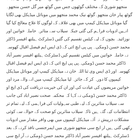
منجھو شوریٰ کے مختلف گوٹھوں جس میں گوٹھ میر گل حسن منجھو۔
گوٹھ پیار خان منجھو۔گوٹھ نیک محمد منجھو میں موبائل میڈیکل بھی لگایا
گیا موبائل میڈیکل کیمپ میں بھی علاقے کے لوگوں کا علاج معالج کیا گیا
انہیں ادویات فراہم کی گئی جبکہ سیلاب سے متاثرہ حاملہ خواتین اور
نوزائیدہ بچوں کے لیے کیٹس تقسیم کی گئیں ڈسٹرکٹ ہیلتھ افیسر ڈاکٹر
محمد حسن ڈومکی۔ پی پی ایچ ائی کے ڈی ایس ایم فیصل اقبال کھوسہ
نے حاملہ خواتین میں کیٹس تقسیم کیں ڈسٹرکٹ ہیلتھ افیسر نصیر آباد
ڈاکٹر محمد حسن ڈومکی۔پی پی ایچ ائی کے ڈی ایس ایم فیصل اقبال
کھوسہ اور ڈی ایس وی ثنا اللہ خان نے میڈیکل کیمپ اور موبائل میڈیکل
کیمپوں کا دورہ کر کے جائزہ لیا میڈیکل کیمپ میں انے والے مرد اور
خواتین مریضوں کی عیادت کی اور ان کی خیریت دریافت کی ڈی ایچ او
ڈاکٹر محمد حسن ڈومکی نے کہا کہ محکمہ صحت نصیر اباد کی جانب
سے سیلاب متاثرین کے لیے طبی سہولیات کی فراہمی کے لیے تمام تر
انتظامات کیے گئے ہیں تاکہ سیلاب متاثرین کو صحت کے حوالے سے کوئی
مشکلات درپیش نہ آئے میڈیکل کیمپوں میں بھی وافر مقدار میں ادویات
رکھی گئی ہیں ار ایچ سی منجھو شوری میں ایمرجنسی نافذ کرنے کے بعد
ڈسٹرکٹ ہیلتھ افیسر نصیر آباد ڈاکٹر محمد حسن ڈومکی نے آر ایچ سی