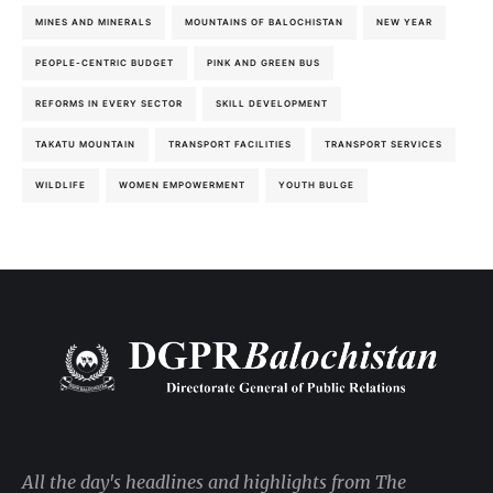
MINES AND MINERALS
MOUNTAINS OF BALOCHISTAN
NEW YEAR
PEOPLE-CENTRIC BUDGET
PINK AND GREEN BUS
REFORMS IN EVERY SECTOR
SKILL DEVELOPMENT
TAKATU MOUNTAIN
TRANSPORT FACILITIES
TRANSPORT SERVICES
WILDLIFE
WOMEN EMPOWERMENT
YOUTH BULGE
All the day's headlines and highlights from The