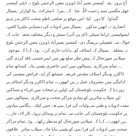
آج بروز ہفتہ کمشنر نصیر آباد ڈویژن معین الرحمٰن بلوچ نے ڈپٹی کمشنر
جھل مگسی سید رحمت اللّہ شاہ کے ہمراہ ڈسٹرکٹ ہیڈ کوارٹر ہسپتال
گنداواہ کا دورہ کیا-اس موقع پر ضلعی ناظم صحت ڈاکٹر بدر ندیم
انصاری نے انھیں مذکورہ ہسپتال میں ادویات کی دستیابی ملیریا کٹس،
ایمبولینسز، ٹراما سینٹر، (ای پی آئی) سینٹر و دیگر مختلف شعبہ جات کے
حوالے سے تفصیلی بریفنگ دی-کمشنر نصیرآباد ڈویژن معین الرحمٰن بلوچ
نے متعلقہ ہسپتال کے اسٹاف کو ہدایات جاری کرتے ہوئے کہا کہ موجودہ
سیلابی صورتحال کے پیش نظر ضلع بھر میں ایمرجنسی نافذ کردی گئی
ہے تمام سرکاری ہسپتالوں میں اپنی حاضری یقینی بنانے کیساتھ تمام
ڈاکٹرز ودیگر اسٹاف مقدس فریضہ سمجھ کر اپنے فرائض منصبی کی
ادائیگی میں مصروف عمل رہیں انھوں نے تمام ڈاکٹرز ودیگر اسٹاف پر
زور دیا کہ حکومت بلوچستان کی اولین ترجیحات میں غرباء و مساکین
اور سیلاب متاثرین کو بنیادی مراکز صحت و سرکاری ہسپتالوں میں
مفت ادویات و طبی سہولیات کی فراہمی ھے جس کیلئے ہنگامی بنیادوں
پر حکومت بلوچستان کی جانب سے تمام تر وسائل بروئے کار لائے جارہے
ہیں انھوں نے کہا کہ سیلابی صورتحال کو مدنظر رکھتے ہوئے تمام مراکز
صحت میں ادویات کی فراہمی کو یقینی بنایا جائے سیلاب متاثرہ علاقوں