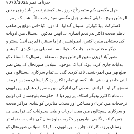
خبرنامہ نمبر 5038/2024
جھل مگسی یکم ستمبر:آج بروز ہفتہ کمشنر نصیر آباد ڈویژن معین
الرحمٰن بلوچ نے ڈپٹی کمشنر جھل مگسی سید رحمت اللّہ شاہ کے ہمراہ
ڈسٹرکٹ ہیڈ کوارٹر ہسپتال گنداواہ کا دورہ کیا-اس موقع پر ضلعی
ناظم صحت ڈاکٹر بدر ندیم انصاری نے انھیں مذکورہ ہسپتال میں ادویات
کی دستیابی ملیریا کٹس، ایمبولینسز، ٹراما سینٹر، (ای پی آئی) سینٹر و
دیگر مختلف شعبہ جات کے حوالے سے تفصیلی بریفنگ دی-کمشنر
نصیرآباد ڈویژن معین الرحمٰن بلوچ نے متعلقہ ہسپتال کے اسٹاف کو
ہدایات جاری کرتے ہوئے کہا کہ موجودہ سیلابی صورتحال کے پیش نظر
ضلع بھر میں ایمرجنسی نافذ کردی گئی ہے تمام سرکاری ہسپتالوں میں
اپنی حاضری یقینی بنانے کیساتھ تمام ڈاکٹرز ودیگر اسٹاف مقدس فریضہ
سمجھ کر اپنے فرائض منصبی کی ادائیگی میں مصروف عمل رہیں انھوں
نے تمام ڈاکٹرز ودیگر اسٹاف پر زور دیا کہ حکومت بلوچستان کی اولین
ترجیحات میں غرباء و مساکین اور سیلاب متاثرین کو بنیادی مراکز صحت
و سرکاری ہسپتالوں میں مفت ادویات و طبی سہولیات کی فراہمی ھے
جس کیلئے ہنگامی بنیادوں پر حکومت بلوچستان کی جانب سے تمام تر
وسائل بروئے کار لائے جارہے ہیں انھوں نے کہا کہ سیلابی صورتحال کو