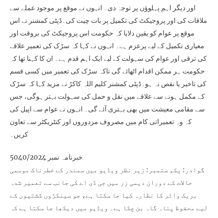
اور دیگر اہم پہلوؤں پر توجہ دی۔ انہوں نے موقع پر موجود عملے سے
ملاقات کی اور پروجیکٹ کی تکمیل پر بات چیت کی۔ڈپٹی کمشنر نے اس
موقع پر عوام کو یقین دلایا کہ حکومت اس پروجیکٹ کی بروقت اور
معیاری تکمیل کے لیے پرعزم ہے۔ انہوں نے کہا کہ سڑک کی تعمیر علاقے
کی ترقی اور عوام کی سہولت کے لیے ایک اہم قدم ہے۔ ان کا کہنا تھا کہ
حکومت ہر ممکن اقدام اٹھائے گی تاکہ سڑک کی تعمیر میں کسی قسم
کی تاخیر یا نقص نہ ہو۔ڈپٹی کمشنر کلیم اللہ کاکڑ نے مزید کہا کہ سڑک
کے مکمل ہونے سے علاقے میں نقل و حمل کی سہولت بہتر ہوگی، جس
سے مقامی معیشت میں بھی بہتری آئے گی۔ انہوں نے عوام سے اپیل کی
کہ وہ تعمیراتی کام میں مصروف مزدوروں اور کنٹریکٹر سے تعاون
کریں۔
خبرنامہ نمبر 5040/2024
گوادر: یکم ستمبر: زیر نظر ویڈیو میں سمندر کے خطرناک موسمی
حالات کے دوران دیمی زر میں جی ڈی اے کی جانب سے تعمیر شدہ
بریک واٹر کا نظارہ کیا جا سکتا ہے، جو سینکڑوں کشتیوں کے
لیے محفوظ پناہ گاہ بن چکا ہے۔ ویڈیو میں دیکھا جا سکتا ہے کہ