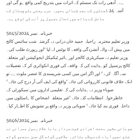
ہے۔ آدھی رات تک سسٹم کے اثرات میں بتدریج کمی واقع ہو گی اور
آئندہ 24 گھنٹوں کے بعد شمالی بحیرہ عرب یعنی بلوچستان کے
ساحل کے ساتھ صورتحال معمول پر آنے کی توقع ہے۔
خبرنامہ نمبر 5045/2024
وزیر تعلیم محترمہ راحیلہ حمید خان درانی نے گزشتہ شب سائنس کالج
میں پیش آنے والے آتشزدگی واقعے کا نوٹس لے لیا ‘اور رپورٹ طلب کی۔
وزیر تعلیم نے سیکریٹری کالجز اور ہائیر ٹیکنیکل ایجوکیشن اور متعلقہ
کالج پرنسپل کو ہدایت کی کہ واقعے کی فوری انکوائری کر کے تفصیلات
سے آگاہ کرے ‘ اور اگر اس میں کسی شرپسندی کا عنصر ملوث ہے تو
انکے خلاف قانونی کارروائی کی جائے ‘واقع کی ایف آئی آر درج کی جائے ‘
صوباء وزیر نے ہدایات کی کہ تعلیمی اداروں میں سیکورٹی کے
خاطرخواہ انتظامات کئے جائے ‘غیر متعلقہ اشخاص کا ہاسٹلوں میں
داخلہ فوری بند کیا جائے ‘ صوبائی وزیر نے واقع پر تشویش کا اظہار کیا۔
خبرنامہ نمبر 5046/2024
صوبائی مشیر محنت افرادی قوت سردار بابا غلام رسول عمرانی نے
ضلع نصیرآباد کے سیلاب متاثرہ علاقوں گوٹھ گل حسن منجھو گوٹھ