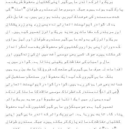
بریک واٹر کے اندر ماہی گیر اپنی کشتیاں محفوظ طریقے سے
پارک کیے ہوئے ہیں، جبکہ دوسری جانب سمندری طوفان ”اسنا” کی
شدت سے سمندر کی خوفناک لہریں بلند ہو رہی ہیں۔یہ قابل ذکر
ہے کہ گوادر ڈیولپمنٹ اتھارٹی نے دیمی زر، پدی زر، پشکان
اور سربندر کے مقامات پر جدید بریک واٹرز تعمیر کیے ہیں۔ ان
بریک واٹرز کی بدولت ماہی گیر سمندری طوفان اور تیز ہواؤں
کے دوران اپنی ہزاروں کشتیوں کو محفوظ طریقے سے لنگر انداز
کر سکتے ہیں، جو کہ کسی بھی موسمی آفت میں ان کی زندگیوں اور
مال و اسباب کی حفاظت کو یقینی بناتا ہے۔ گوادر میں یہ
اقدامات نہ صرف ماہی گیری کی صنعت کے فروغ کا باعث بن رہے ہیں
بلکہ ماہی گیروں کے لیے ایک محفوظ اور مستحکم مستقبل کی
ضمانت بھی فراہم کر رہے ہیں۔گوادر: گوادر ڈیولپمنٹ اتھارٹی
(جی ڈی اے) نے سمندر کے خطرناک موسمی حالات کا سامنا کرنے کے
لیے دیمی زر میں ایک انتہائی مضبوط اور جدید بریک واٹر
تعمیر کیا ہے، جو سینکڑوں ماہی گیر کشتیوں کے لیے محفوظ
پناہ گاہ ثابت ہو رہا ہے۔ اس بریک واٹر کے اندر ماہی گیر اپنی
کشتیاں حفاظت کے ساتھ پارک کر سکتے ہیں، جبکہ سمندری طوفان
”اسنا” کی شدت سے سمندر کی بلند اور خوفناک لہریں کشتیوں