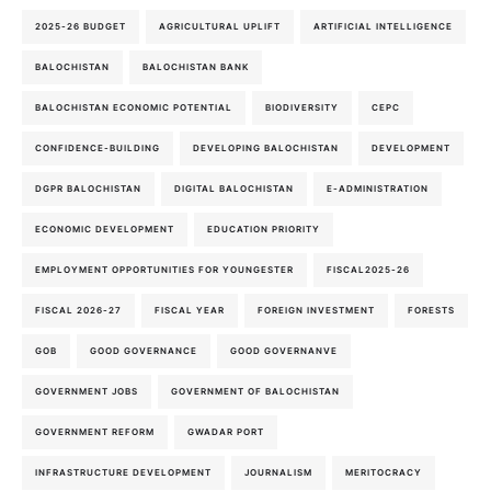
2025-26 BUDGET
AGRICULTURAL UPLIFT
ARTIFICIAL INTELLIGENCE
BALOCHISTAN
BALOCHISTAN BANK
BALOCHISTAN ECONOMIC POTENTIAL
BIODIVERSITY
CEPC
CONFIDENCE-BUILDING
DEVELOPING BALOCHISTAN
DEVELOPMENT
DGPR BALOCHISTAN
DIGITAL BALOCHISTAN
E-ADMINISTRATION
ECONOMIC DEVELOPMENT
EDUCATION PRIORITY
EMPLOYMENT OPPORTUNITIES FOR YOUNGESTER
FISCAL2025-26
FISCAL 2026-27
FISCAL YEAR
FOREIGN INVESTMENT
FORESTS
GOB
GOOD GOVERNANCE
GOOD GOVERNANVE
GOVERNMENT JOBS
GOVERNMENT OF BALOCHISTAN
GOVERNMENT REFORM
GWADAR PORT
INFRASTRUCTURE DEVELOPMENT
JOURNALISM
MERITOCRACY