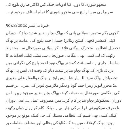
منجھو شوری کا دورہ کیا ادویات چیک کیں ڈاکٹر طارق بلوچ کی
سربراہی میں ار ایچ سی منجھو شوری کا تمام اسٹاف موجود تھے۔
خبرنامہ نمبر 5048/2024
کچھی یکم ستمبر۔سیلابی پانی کے بھاگ بچاو بند پر شدید دباؤ کے دوران
ڈپٹی کمشنر کچھی کیپٹن ریٹائرڈ جمیل احمد بلوچ کی ہدایت پر بھاگ
تحصیل انتظامیہ متحرک ہوگئی علاقے کو سیلابی صورتحال سے محفوظ
رکھنے کے لیے کسی بھی ہنگامی صورتحال سے نمٹنے کیلئے اقدامات کا
سلسلہ جاری ہے اسسٹنٹ کمشنر بھاگ نوید احمد بلوچ کی نگرانی میں
دریائے ناڑی کے بھاگ بچاو بند پر شدید دباؤ کے وقت ڈی ایس پی بھاگ
تحصیلدار بھاگ سید اللہ یار شاہ ایس ایچ او بھاگ ذوالفقار علی مغیری
ہیڈ محرر لیویز زبیر احمد گویا و دیگر ملازمین لیویز کے ہمراہ ہر قسم
کی ہنگامی صورتحال سے نمٹنے کیلئے بھاگ بچاو بند پر موجود ہیں۔ اس
دوران ایسکیویٹر بچاو بند پر کام کرنے میں مصروف عمل ہے اسی دوران
نا صرف سیکیورٹی فراہم کی جارہی ہے بلکہ کام کو رواں دواں رکھنے
کیلئے کسی بھی قسم کے انتظامی مسئلہ کے حل کیلئے موقع پر موجود
ہیں۔ بھاگ کیعلاقے میں بند کے کٹاؤ کی بحالی اور مختلف مقامات پر