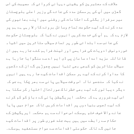
علاقے کے معتبرین کو یقینی دیہانی کروائی کہ مصیبت کی اس
گھڑی میں آپ کی ہرممکن مدد کی جائے گی وزیر اعلی بلوچستان
میر سرفراز بگٹی کے احکامات کی روشنی میں اپنے بھائیوں کی
مدد کرنے کے لیے حکومت تمام وسائل بروئے کار لا رہی ہے ہم پر
لازم ہے کہ ہم آپ کی خدمت کریں انہوں نے کہا کہ بلوچستان حکومت
کی جانب سے ابتدائی طور پر تمام سیلاب متاثرین میں اشیاء
خوردونوش ادویات کی فراہمی اور ٹینٹ فراہم کئے جارہے ہیں ان
شائاللہ مزید امداد سامان پی ڈی ایم اے سے منگوایا جارہا ہے
سیلاب متاثرین کو کبھی بھی تنہا نہیں چھوڑیں گے ان کے دکھوں
کا مداوا کرنے کے لیے ہر ممکن اقدامات کیے جا رہے ہیں انہوں
نے کہا کہ منجھو نالہ اس وقت سیلابی پانی سے بھر چکا ہے جو کہ
دیگر دیہاتوں کے لیے بھی خطرناک صورتحال اختیار کر سکتا ہے
اس لیے ضروری ہے کہ محکمہ ایریگیشن پانی کے دباؤ کو کم کرنے
کے لیے ٹھوس بنیادوں پر اقدامات کریں تاکہ عوام میں پایا
جانے والا خوف ختم ہوسکے اس حوالے سے ہم محکمہ ایریگیشن کے
حکام سے رابطے میں ہیں بہت جلد فوری طور پر اقدامات کیے
جائیں گے تاکہ حکومتی اقدامات سے عوام مستعفید ہوسکے۔