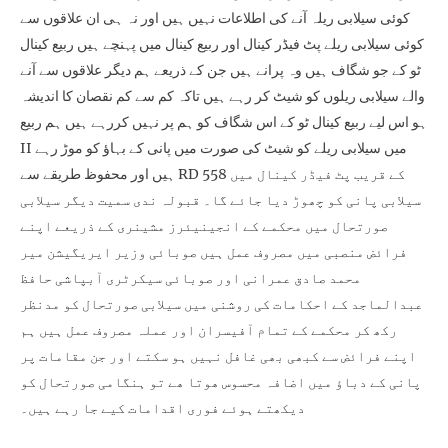
کوئی سیلابی ریلہ آنے کی اطلاعات نہیں ہیں اور نہ ہی ان علاقوں سے
کوئی سیلابی ریلے پٹ فیڈر کینال اور ربیع کینال میں پہنچے ہیں ربیع کینال
ٹو کے جو شگاف ہیں وہ پرانے ہیں جن کے ذریعے ہم دیگر علاقوں سے آنے
والے سیلابی ریلوں کو شیٹ کر رہے ہیں تاکہ کم سے کم نقصان کا اندیشہ
ہو اس لیے ربیع کینال ٹو کے اس شگاف کو ہم پر نہیں کررہے ہیں ہم ربیع
II میں سیلابی ریلے کو شیٹ کی صورت میں پانی کے بہاؤ کو موڑ رہے
ہیں اور محفوظ طریقے سے RD 558 کے قریب پٹ فیڈر کینال میں
سیلابی پانی کو چھوڑ دیا جائے گا۔ قبولہ ندی سمیت دیگر سیلابی
صورتحال میں محکمے کے انجینیئرز مشینری کے ذریعے اپنے
فرائض منصبی میں مصروف عمل ہیں صوبائی وزیر ایریگیشن میر
محمد صادق عمرانی اور صوبائی سیکرٹری آبپاشی حافظ
عبدالماجد کے احکامات کی روشنی میں سیلابی صورتحال کو مدنظر
رکھ کر محکمے کے تمام آفیسران اور عملہ مصروف عمل ہیں ہم
اپنے فرائض سے کبھی بھی غافل نہیں ہو سکتے اور جن مقامات پر
پانی کے دباؤ میں اضافہ محسوس ھوتا ھے تو ہنگامی صورتحال کو
دیکھتے ہوئے فوری اقدامات کیے جا رہے ہیں۔