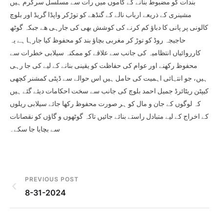
بندات کو مضبوط بنانے کے کاموں میں رات سے مسلسل سرگرم ہیں
مشینری کے ذریعے ارباب نالے کے گنڈھے کو توڑکر واپڈا گریڈ اور بلوچ
کالونی پر پانی کا دباؤ کم کرنے کی کوشش بھی کی جارہی ھے جبکہ گوٹھ
حاجیجہ روڈ کو توڑ کر مغربی بچاؤ بند کو محفوظ کیا جارہا ہے یہ
کارروائیاں انتظامیہ کی جانب سے علاقے کو ممکنہ سیلابی خطرات سے
محفوظ رکھنے اور عوام کی حفاظت کو یقینی بنانے کے لیے کی جا رہی
ہیں، جو انتہائی اہمیت کی حامل ہیں اس حوالے سے ڈپٹی کمشنر کچھی
کیپٹن ریٹائرڈ جمیل احمد بلوچ کی جانب سے سخت احکامات دیئے گئے ہیں
کہ لوگوں کے جان و مال کو ہر صورت محفوظ رکھا جائے سیلابی ریلوں
کے اخراج کے لیے متبادل راستے بنائے جائیں تاکہ گوٹھوں و گاؤں کو نقصانات
سے بچایا جا سکے۔
PREVIOUS POST
8-31-2024