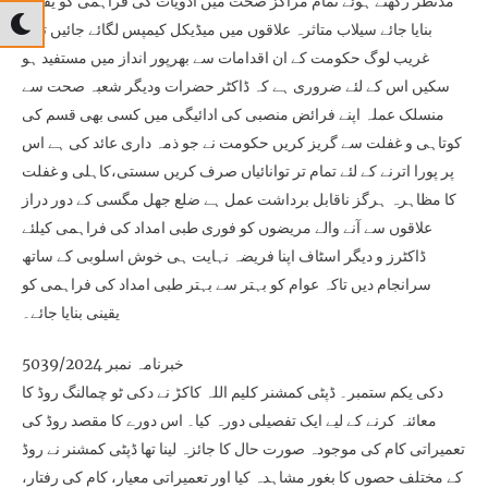
مدنظر رکھتے ہوئے تمام مراکز صحت میں ادویات کی فراہمی کو یقینی
بنایا جائے سیلاب متاثرہ علاقوں میں میڈیکل کیمپس لگائے جائیں تاکہ
غریب لوگ حکومت کے ان اقدامات سے بھرپور انداز میں مستفید ہو
سکیں اس کے لئے ضروری ہے کہ ڈاکٹر حضرات ودیگر شعبہ صحت سے
منسلک عملہ اپنے فرائض منصبی کی ادائیگی میں کسی بھی قسم کی
کوتاہی و غفلت سے گریز کریں حکومت نے جو ذمہ داری عائد کی ہے اس
پر پورا اترنے کے لئے تمام تر توانائیاں صرف کریں سستی،کاہلی و غفلت
کا مظاہرہ ہرگز ناقابل برداشت عمل ہے ضلع جھل مگسی کے دور دراز
علاقوں سے آنے والے مریضوں کو فوری طبی امداد کی فراہمی کیلئے
ڈاکٹرز و دیگر اسٹاف اپنا فریضہ نہایت ہی خوش اسلوبی کے ساتھ
سرانجام دیں تاکہ عوام کو بہتر سے بہتر طبی امداد کی فراہمی کو
یقینی بنایا جائے۔
خبرنامہ نمبر 5039/2024
دکی یکم ستمبر۔ ڈپٹی کمشنر کلیم اللہ کاکڑ نے دکی ٹو چمالنگ روڈ کا
معائنہ کرنے کے لیے ایک تفصیلی دورہ کیا۔ اس دورے کا مقصد روڈ کی
تعمیراتی کام کی موجودہ صورت حال کا جائزہ لینا تھا ڈپٹی کمشنر نے روڈ
کے مختلف حصوں کا بغور مشاہدہ کیا اور تعمیراتی معیار، کام کی رفتار،