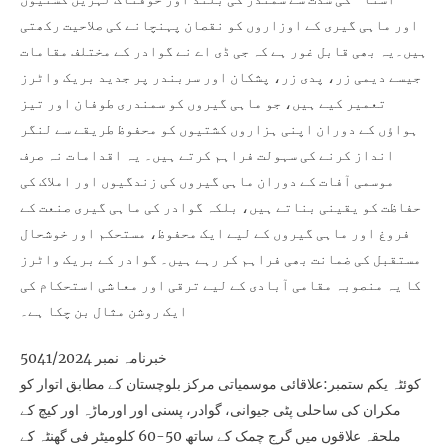
اور ماہی گیری کے اوزاروں کو نقصان پہنچانے کی صلاحیت رکھتی
ہیں۔یہ بھی قابل غور ہے کہ جی ڈی اے نے گوادر کے مختلف مقامات
جیسے دیمی زر، پدی زر، پشکان اور سربندر پر جدید بریک واٹرز
تعمیر کیے ہیں، جو ماہی گیروں کو سمندری طوفان اور تیز
ہواؤں کے دوران اپنی ہزاروں کشتیوں کو محفوظ طریقے سے لنگر
انداز کرنے کی سہولت فراہم کرتے ہیں۔ یہ اقدامات نہ صرف
موسمی آفات کے دوران ماہی گیروں کی زندگیوں اور املاک کی
حفاظت کو یقینی بناتے ہیں، بلکہ گوادر کی ماہی گیری صنعت کے
فروغ اور ماہی گیروں کے لیے ایک محفوظ، مستحکم اور خوشحال
مستقبل کی ضمانت بھی فراہم کر رہے ہیں۔ گوادر کے بریک واٹرز
کا یہ منصوبہ مقامی آبادی کے لیے ترقی اور معاشی استحکام کی
ایک روشن مثال بن چکا ہے۔
خبرنامہ نمبر 5041/2024
کوئٹہ یکم ستمبر:علاقائی موسمیاتی مرکز بلوچستان کے مطابق اتوار کو
مکران کی ساحلی پٹی جیوانی، گوادر، پسنی اور اورماڑہ اور کیچ کے
ملحقہ علاقوں میں گرج چمک کے ساتھ 50-60 کلومیٹر فی گھنٹہ کے