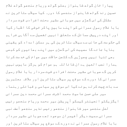
پیارا خان گوٹھ شاہنواز بھٹو گوٹھ وریام منجھو گوٹھ غلام
حسین رند گوٹھ شاہنواز منجھو کا دورہ کیا سیلاب متاثرین نے
مشکل کی اس گھڑی میں صوبائی مشیر محنت افرادی قوت سردار
بابا غلام رسول عمرانی کو اپنے مابین پاکر خوشی کا اظہار کیا
اور اپنے درپیش مسائل کے متعلق انہیں تفصیل سے آگاہی فراہم
کی حکومت کی جانب سے سیلاب متاثرین کی ہر ممکن امداد کو یقینی
بنایا جائے گا مصیبت کی اس گھڑی میں اپنے بھائیوں کو کبھی
بھی تنہا نہیں چھوڑیں گے کٹھن حالات میں عوام کی خدمت کرنا
ہمارا نصب العین ہے ان شائاللہ ہم عوام کو ہرگز مایوس نہیں
کریں گے صوبائی مشیر محنت افرادی قوت سردار بابا غلام رسول
عمرانی کا دورے کے موقع پر سیلاب متاثرین اور علاقہ معتبرین
سے بات چیت کرتے ہوئے کیا اس موقع پر سیاسی و قبائلی رہنماء
میر علی حسن جاموٹ محمد اشرف عمرانی محمد دین عمرانی
ایگزیکٹو انجینئر کیسکو آپریشن میر محمد وریام منجھو رئیس
لعل منجھو میر شاہنواز منجھو رئیس نذیر منجھو آصف نبی
عمرانی سمیت دیگر آفیسران موجود تھے صوبائی مشیر سردار
بابا غلام رسول عمرانی نے دورے کے موقع پر سیلاب متاثرین اور