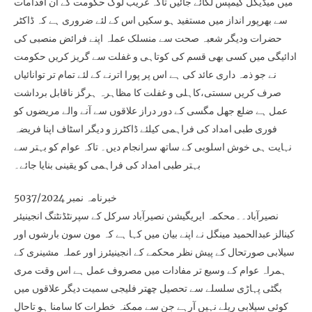
میں میڈیکل کیمپس لگائے جائیں تاکہ غریب لوگ حکومت کے ان اقدامات
سے بھرپور انداز میں مستفید ہو سکیں اس کے لئے ضروری ہے کہ ڈاکٹر
حضرات ودیگر شعبہ صحت سے منسلک عملہ اپنے فرائض منصبی کی
ادائیگی میں کسی بھی قسم کی کوتاہی و غفلت سے گریز کریں حکومت
نے جو ذمہ داری عائد کی ہے اس پر پورا اترنے کے لئے تمام تر توانائیاں
صرف کریں سستی،کاہلی و غفلت کا مظاہرہ ہرگز ناقابل برداشت
عمل ہے ضلع جھل مگسی کے دور دراز علاقوں سے آنے والے مریضوں کو
فوری طبی امداد کی فراہمی کیلئے ڈاکٹرز و دیگر اسٹاف اپنا فریضہ
نہایت ہی خوش اسلوبی کے ساتھ سرانجام دیں۔ تاکہ عوام کو بہتر سے
بہتر طبی امداد کی فراہمی کو یقینی بنایا جائے۔
خبرنامہ نمبر 5037/2024
نصیرآباد۔۔محکمہ ایریگیشن نصیرآباد سرکل کے سپرنٹڈنٹنگ انجینیئر
کینالز عبدالحمید مینگل نے اپنے بیان میں کہا ہے کہ مون سون بارشوں اور
سیلابی صورتحال کے پیش نظر محکمے کے انجینیئرز اور عملہ مشینری کے
ہمراہ عوام کے وسیع تر مفادات میں مصروف عمل ہے اس وقت مری
بگٹی پہاڑی سلسلے سے تحصیل چھتر فلیجی سمیت دیگر علاقوں میں
کوئی سیلابی ریلے نہیں آرہے جن سے ممکنہ خطرات کا سامنا ہو تاحال